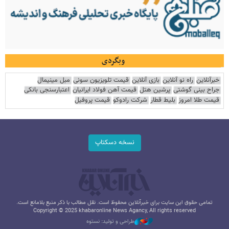
وبگردی
خبرآنلاین
راه نو آنلاین
بازی آنلاین
قیمت تلویزیون سونی
مبل مینیمال
جراح بینی گوشتی
پرشین هتل
قیمت آهن فولاد ایرانیان
اعتبارسنجی بانکی
قیمت طلا امروز
بلیط قطار
شرکت رادوکو
قیمت پروفیل
نسخه دسکتاپ
تمامی حقوق این سایت برای خبرآنلاین محفوظ است. نقل مطالب با ذکر منبع بلامانع است.
Copyright © 2025 khabaronline News Agancy, All rights reserved
طراحی و تولید: نستوه