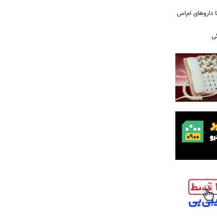
های پراکنده دارویی؛ از فاکتور ۸ تا داروهای ام‌اس
ی