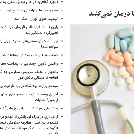
«تجرد قطعی» در حال تبدیل شدن به 
محدودیت‌های ترافیکی جاده چالوس اع
ا درمان نمی‌کنند
کیفیت هوای تهران اعلام شد
پایان ۱۱ ماه فرار؛ قاتل قهرمان کراسفی
تغییرکرده دستگیر شد
چرا ساخت آرامستان‌های جدید تهران با
مواجه شد؟
کشف بقایای یک جسد در ارتفاعات شمیر
واکنش تامین اجتماعی به پرداخت مطال
والدین با تخلف سرویس مدارس چه کنند
اضافه تا معطلی دانش‌آموز
موضع وزارت بهداشت درباره ظرفیت پزشکی
آخرین وضعیت تردد در محورهای منتهی
اربعین/ جزئیات
پیش‌بینی هواشناسی برای روزهای آینده
از آب‌بازی در پارک آب‌وآتش تا تجمع برای
تکیدو؛«این نسل هرآنچه حکومتی نیس
الگوهای رسمی دیگر مرجع نیستند/ یقه ن