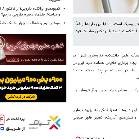
نگیرید!
کمبود
و دیابت/ چندماه ذخیره دارویی داریم؟
موهای نرم و شفاف با چهار ماسک خانگ
بیوتیک است. اما آیا این داروها واقعاً
اری را شکست دهند یا برعکس سلامت فرد
یأت علمی دانشکده داروسازی شیراز در
یجاد بیماری علایمی همانند تب، آبریزش
 در بیمار تظاهر پیدا می‏کند. به یاد
.
وکسی‏ سیلین، پنی‏سیلین و آزیترومایسین
 داروها نه‌تنها کمکی به بهبود بیماری
واکنش‌های آلرژیک، تغییر فلور طبیعی