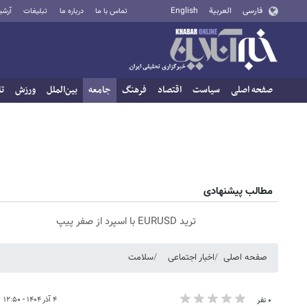
فارسی
العربية
English
تماس با ما
درباره ما
تبلیغات
آرشی
صفحه اصلی
سیاست
اقتصاد
فرهنگ
جامعه
بین‌الملل
ورزش
تا
مطالب پیشنهادی
ترید EURUSD با اسپرد از صفر پیپ
صفحه اصلی
اخبار اجتماعی
سلامت
۴ آذر ۱۴۰۴ - ۱۲:۵۰
۰ نفر