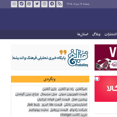
جمعه ۱۶ مرداد ۱۴۰۵
انتشارات
وبلاگ
استان‌ها
وبگردی
خبرآنلاین
راه نو آنلاین
بازی آنلاین
قیمت تلویزیون سونی
مبل مینیمال
جراح بینی گوشتی
پرشین هتل
قیمت آهن فولاد ایرانیان
اعتبارسنجی بانکی
قیمت طلا امروز
بلیط قطار
شرکت رادوکو
قیمت پروفیل
سایت یوتوتایمز
خرید اکانت chatgpt