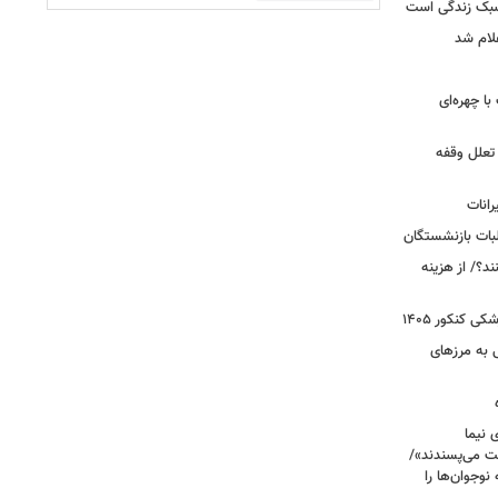
سبک زندگی است
لام شد
ت با چهره‌ای
 تعلل وقفه
انات
بات بازنشستگان
؟/ از هزینه
 کنکور ۱۴۰۵
 به مرزهای
 نیما
ت می‌پسندند»/
وجوان‌ها را