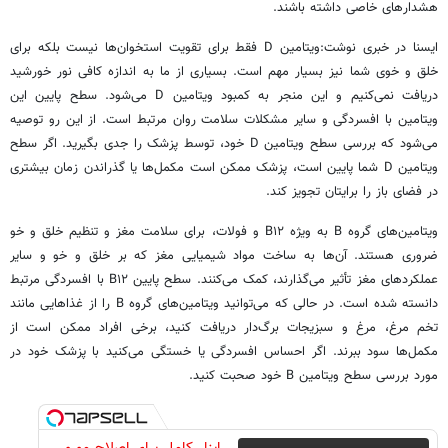
هشدارهای خاصی داشته باشند.
ایسنا در خبری نوشت:ویتامین D فقط برای تقویت استخوان‌ها نیست بلکه برای
خلق و خوی شما نیز بسیار مهم است. بسیاری از ما به اندازه کافی نور خورشید
دریافت نمی‌کنیم و این منجر به کمبود ویتامین D می‌شود. سطح پایین این
ویتامین با افسردگی و سایر مشکلات سلامت روان مرتبط است. از این رو توصیه
می‌شود که بررسی سطح ویتامین D خود، توسط پزشک را جدی بگیرید. اگر سطح
ویتامین D شما پایین است، پزشک ممکن است مکمل‌ها یا گذراندن زمان بیشتری
در فضای باز را برایتان تجویز کند.
ویتامین‌های گروه B به ویژه B۱۲ و فولات، برای سلامت مغز و تنظیم خلق و خو
ضروری هستند. آن‌ها به ساخت مواد شیمیایی مغز که بر خلق و خو و سایر
عملکردهای مغز تأثیر می‌گذارند، کمک می‌کنند. سطح پایین B۱۲ با افسردگی مرتبط
دانسته شده است. در حالی که می‌توانید ویتامین‌های گروه B را از غذاهایی مانند
تخم مرغ، مرغ و سبزیجات برگ‌دار دریافت کنید، برخی افراد ممکن است از
مکمل‌ها سود ببرند. اگر احساس افسردگی یا خستگی می‌کنید با پزشک خود در
مورد بررسی سطح ویتامین B خود صحبت کنید.