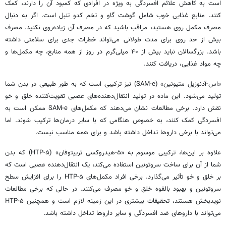
است به کاهش علائم افسردگی به ویژه در افرادی که کمبود آن را دارند، کمک
کنند. منابع غذایی خوب شامل گوشت گاو و تخم‌ کدو تنبل است. اگر به دنبال
مصرف مکمل روی هستید، مراقب باشید که در مصرف آن زیاده‌روی نکنید. مصرف
بیش از حد روی برای مدت طولانی می‌تواند خطرات جدی برای سلامتی داشته
باشد. بزرگسالان نباید بیش از ۴۰ میلی‌گرم در روز از همه منابع، چه مکمل‌ها و
چه مواد غذایی، دریافت کنند.
«اس-آدنوزیل متیونین» (SAM-e) نیز ترکیبی است که به طور طبیعی در بدن شما
تولید می‌شود. این ماده در تولید انتقال‌دهنده‌های عصبی تقویت‌کننده خلق و خو
نقش دارد. برخی مطالعات نشان می‌دهند که مکمل‌های SAM-e ممکن است به
افسردگی کمک کنند، به خصوص هنگامی که با سایر درمان‌ها ترکیب شوند. اما
می‌تواند با برخی داروها تداخل داشته باشد و برای همه مناسب نیست.
علاوه بر این‌ها، ترکیبی موسوم به «۵-هیدروکسی تریپتوفان» (۵-HTP) که بدن
شما از آن برای ساخت سروتونین استفاده می‌کند، یک انتقال‌دهنده عصبی است که
بر خلق و خو تأثیر می‌گذارد. برخی افراد مکمل‌های ۵-HTP را برای افزایش سطح
سروتونین و بهبود بالقوه خلق و خو مصرف می‌کنند. در حالی که برخی مطالعات
نویدبخش هستند، تحقیقات بیشتری در این زمینه لازم است و همچنین ۵-HTP
می‌تواند با داروهای ضد افسردگی و سایر داروها تداخل داشته باشد.