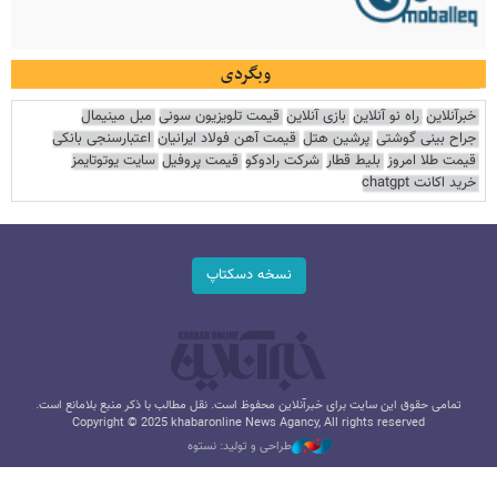
وبگردی
خبرآنلاین
راه نو آنلاین
بازی آنلاین
قیمت تلویزیون سونی
مبل مینیمال
جراح بینی گوشتی
پرشین هتل
قیمت آهن فولاد ایرانیان
اعتبارسنجی بانکی
قیمت طلا امروز
بلیط قطار
شرکت رادوکو
قیمت پروفیل
سایت یوتوتایمز
خرید اکانت chatgpt
نسخه دسکتاپ
تمامی حقوق این سایت برای خبرآنلاین محفوظ است. نقل مطالب با ذکر منبع بلامانع است.
Copyright © 2025 khabaronline News Agancy, All rights reserved
طراحی و تولید: نستوه