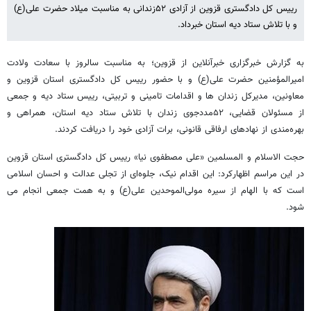
رییس کل دادگستری قزوین از آزادی ۵۲زندانی به مناسبت میلاد حضرت علی(ع)
و با تلاش ستاد دیه استان خبرداد.
به گزارش خبرگزاری خبرآنلاین از قزوین؛ به مناسبت سالروز با سعادت ولادت
امیرالمؤمنین حضرت علی(ع) و با حضور رییس کل دادگستری استان قزوین و
معاونین، مدیرکل زندان ها و اقدامات تامینی و تربیتی، رییس ستاد دیه و جمعی
از مسئولان قضایی، ۵۲مددجوی زندان با تلاش ستاد دیه استان، همراهی و
بهره‌مندی از نهادهای ارفاقی قانونی، برات آزادی خود را دریافت کردند.
حجت الاسلام و المسلمین «علی مصطفوی نیا» رییس کل دادگستری استان قزوین
در این مراسم اظهارکرد: این اقدام نیک، جلوه‌ای از تجلی عدالت و احسان اسلامی
است که با الهام از سیره مولی‌الموحدین علی(ع) و به همت جمعی انجام می
شود.