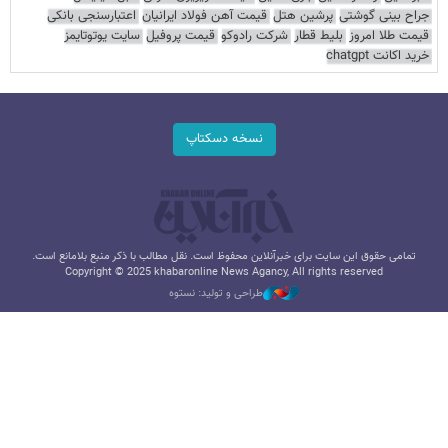
جراح بینی گوشتی
پرشین هتل
قیمت آهن فولاد ایرانیان
اعتبارسنجی بانکی
قیمت طلا امروز
بلیط قطار
شرکت رادوکو
قیمت پروفیل
سایت یوتوتایمز
خرید اکانت chatgpt
نسخه دسکتاپ
تمامی حقوق این سایت برای خبرآنلاین محفوظ است. نقل مطالب با ذکر منبع بلامانع است.
Copyright © 2025 khabaronline News Agancy, All rights reserved
طراحی و تولید: نستوه