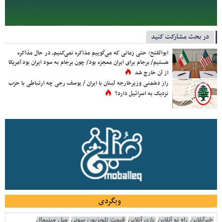
در بحث مشارکت کنید
ابوالفتح: حتی زمانی که می‌گوییم مذاکره نمی‌کنیم، در حال مذاکره
هستیم/ برجام برای ایران معجزه بود/ چون برجام به سود ایران بود آمریکا
از آن خارج شد
راز دشمنی وزیرخارجه لبنان با ایران / یوسف رجی چه ارتباطی با حزب
نزدیک به اسرائیل دارد؟
وبگردی
خبرآنلاین
راه نو آنلاین
بازی آنلاین
قیمت تلویزیون سونی
مبل مینیمال