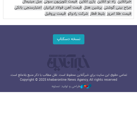
خبرآنلاین
راه نو آنلاین
بازی آنلاین
قیمت تلویزیون سونی
مبل مینیمال
جراح بینی گوشتی
پرشین هتل
قیمت آهن فولاد ایرانیان
اعتبارسنجی بانکی
قیمت طلا امروز
بلیط قطار
شرکت رادوکو
قیمت پروفیل
نسخه دسکتاپ
تمامی حقوق این سایت برای خبرآنلاین محفوظ است. نقل مطالب با ذکر منبع بلامانع است.
Copyright © 2025 khabaronline News Agancy, All rights reserved
طراحی و تولید: نستوه