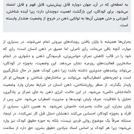
به لحظه‌ای که در آن، جهان دوباره قابل پیش‌بینی، قابل فهم و قابل اعتماد
می‌شود. برای کودکان، این بازگشت اهمیت دوچندان دارد؛ زیرا آینده شناختی،
آموزشی و حتی هویتی آن‌ها به توانایی ذهن در خروج از وضعیت هشدار وابسته
است.
بحران‌ها همیشه با پایان یافتن رویدادهای بیرونی تمام نمی‌شوند. در بسیاری از
موارد، آنچه باقی می‌ماند، ردّی نامرئی اما عمیق در ذهن انسان است؛ ردّی که
خود را در قالب کاهش تمرکز، حواس‌پرتی، فرسودگی ذهنی و دشواری در انجام
ساده‌ترین فعالیت‌های روزمره نشان می‌دهد. این وضعیت، به‌ویژه در کودکان،
می‌تواند پیامدهای جدی‌تری داشته باشد؛ زیرا ذهن کودک هنوز در حال شکل‌گیری
است و تجربه‌های اضطراب‌آلود می‌توانند بر ساختارهای شناختی و هیجانی او اثر
پایدار بگذارند. از منظر روان‌شناختی، ذهن انسان در شرایط بحران وارد وضعیت
«آماده‌باش دائمی» می‌شود. در این حالت، انرژی ذهن به جای تمرکز بر یادگیری،
تحلیل یا خلاقیت، صرف پایش تهدیدها و مدیریت اضطراب می‌شود. حتی پس از
پایان بحران، این حالت به‌سرعت خاموش نمی‌شود. به همین دلیل، بسیاری از
افراد و به‌ویژه کودکان احساس می‌کنند ذهنشان «مثل قبل کار نمی‌کند». در اینجا،
مسئله صرفاً یک موضوع روانی فردی نیست، بلکه به حوزه حقوق کودک نیز وارد
می‌شود؛ زیرا هر کودک بر اساس اسناد بنیادین حقوق بشری، حق دارد از سلامت