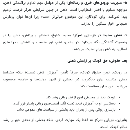
۵
-
مدیریت ورودی‌های خبری و رسانه‌ای
؛
یکی از عوامل مهم تداوم پراکندگی ذهن،
مواجهه مداوم با اخبار اضطراب‌زا است. ذهن در چنین شرایطی هرگز فرصت ترمیم
پیدا نمی‌کند.
برای کودکان، این موضوع حیاتی‌تر است؛ زیرا آن‌ها توان پردازش
هیجانی اخبار سنگین را ندارند.
۶
-
نقش محیط در بازسازی تمرکز
؛
محیط شلوغ، نامنظم و پرتنش، ذهن را در
وضعیت آشفتگی نگه می‌دارد. در مقابل، نظم، نور مناسب و کاهش محرک‌های
اضافی، به ذهن پیام امنیت می‌دهد.
بعد حقوقی: حق کودک بر آرامش ذهنی
در رویکرد نوین حقوق کودک، صرفاً تأمین آموزش کافی نیست؛ بلکه «شرایط
ذهنی مناسب برای یادگیری» نیز بخشی از تعهد دولت‌ها و جامعه محسوب
می‌شود. این بدان معناست که:
کودک باید در محیطی امن از نظر روانی رشد کند
دسترسی او به آموزش نباید تحت تأثیر آسیب‌های روانی پایدار قرار گیرد
بازسازی روانی پس از بحران باید بخشی از سیاست‌های عمومی باشد
بنابراین، بازیابی تمرکز نه فقط یک مهارت فردی، بلکه بخشی از تحقق حق بر رشد
سالم کودک است.