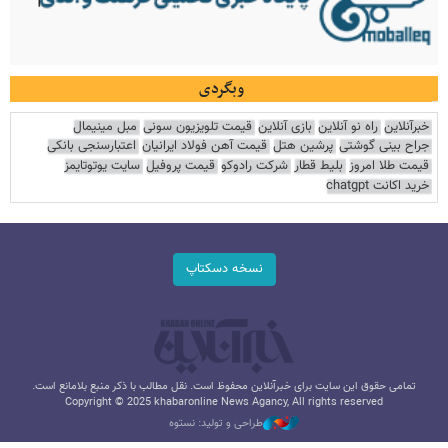
وبگردی
خبرآنلاین
راه نو آنلاین
بازی آنلاین
قیمت تلویزیون سونی
مبل مینیمال
جراح بینی گوشتی
پرشین هتل
قیمت آهن فولاد ایرانیان
اعتبارسنجی بانکی
قیمت طلا امروز
بلیط قطار
شرکت رادوکو
قیمت پروفیل
سایت یوتوتایمز
خرید اکانت chatgpt
نسخه دسکتاپ
تمامی حقوق این سایت برای خبرآنلاین محفوظ است. نقل مطالب با ذکر منبع بلامانع است.
Copyright © 2025 khabaronline News Agancy, All rights reserved
طراحی و تولید: نستوه