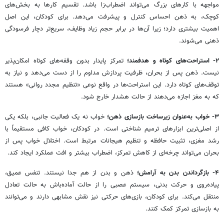
مواجهه با کارهای بزرگ می‌تواند اضطراب‌زا باشد. تقسیم کارها به بخش‌های
کوچک، به ذهن احساس کنترل و پیشرفت می‌دهد.
برای کودکان، این اصل
اهمیت بیشتری دارد؛ زیرا آن‌ها در برابر حجم زیاد وظایف، سریع‌تر دچار فرسودگی
ذهنی می‌شوند.
۲
-
استراحت‌های کوتاه و هدفمند
؛
تمرکز پایدار بدون وقفه‌های کوتاه امکان‌پذیر
نیست. ذهن پس از بحران، ظرفیت پردازش مداوم را از دست می‌دهد و نیاز به
توقف‌های کوتاه دارد.
این استراحت‌ها در واقع نوعی «تنظیم مجدد روانی» هستند
که به مغز اجازه می‌دهند از حالت هشدار خارج شود.
۳
-
خواب به‌عنوان زیرساخت بازسازی ذهن
؛
خواب نه یک فعالیت جانبی، بلکه یکی
از اصلی‌ترین ابزارهای ترمیم شناختی است. در کودکان، خواب کافی مستقیماً با
رشد مغزی، تثبیت حافظه و تنظیم هیجانات مرتبط است.
اختلال خواب پس از
بحران می‌تواند چرخه‌ای از کاهش تمرکز، اضطراب بیشتر و افت عملکرد ایجاد کند.
۴
-
بازگرداندن بدن به آرامش
؛
ذهن و بدن از هم جدا نیستند. تنفس عمیق،
پیاده‌روی و حرکت بدنی، سیستم عصبی را از حالت آماده‌باش به حالت تعادل
منتقل می‌کند.
برای کودکان، بازی‌های حرکتی نیز نقش مشابهی دارند و می‌توانند
به بازسازی تمرکز کمک کنند.