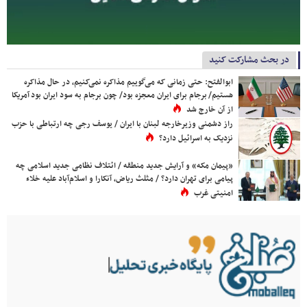
در بحث مشارکت کنید
ابوالفتح: حتی زمانی که می‌گوییم مذاکره نمی‌کنیم، در حال مذاکره
هستیم/ برجام برای ایران معجزه بود/ چون برجام به سود ایران بود آمریکا
از آن خارج شد
راز دشمنی وزیرخارجه لبنان با ایران / یوسف رجی چه ارتباطی با حزب
نزدیک به اسرائیل دارد؟
«پیمان مکه» و آرایش جدید منطقه / ائتلاف نظامی جدید اسلامی چه
پیامی برای تهران دارد؟ / مثلث ریاض، آنکارا و اسلام‌آباد علیه خلاء
امنیتی غرب