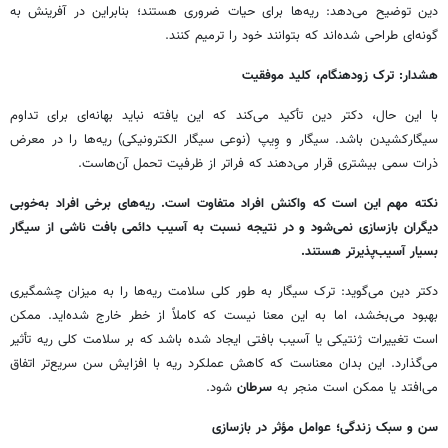
دین توضیح می‌دهد: ریه‌ها برای حیات ضروری هستند؛ بنابراین در آفرینش به
گونه‌ای طراحی شده‌اند که بتوانند خود را ترمیم کنند.
هشدار: ترک زودهنگام، کلید موفقیت
با این حال، دکتر دین تأکید می‌کند که این یافته نباید بهانه‌ای برای تداوم
سیگارکشیدن باشد. سیگار و وِیپ (نوعی سیگار الکترونیکی) ریه‌ها را در معرض
ذرات سمی بیشتری قرار می‌دهند که فراتر از ظرفیت تحمل آن‌هاست.
نکته مهم این است که واکنش افراد متفاوت است. ریه‌های برخی افراد به‌خوبی
دیگران بازسازی نمی‌شود و در نتیجه نسبت به آسیب دائمی بافت ناشی از سیگار
بسیار آسیب‌پذیرتر هستند.
دکتر دین می‌گوید: ترک سیگار به طور کلی سلامت ریه‌ها را به میزان چشمگیری
بهبود می‌بخشد، اما به این معنا نیست که کاملاً از خطر خارج شده‌اید. ممکن
است تغییرات ژنتیکی یا آسیب بافتی ایجاد شده باشد که بر سلامت کلی ریه تأثیر
می‌گذارد. این بدان معناست که کاهش عملکرد ریه با افزایش سن سریع‌تر اتفاق
می‌افتد یا ممکن است منجر به
سرطان
شود.
سن و سبک زندگی؛ عوامل مؤثر در بازسازی