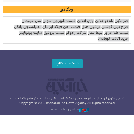
وبگردی
خبرآنلاین
راه نو آنلاین
بازی آنلاین
قیمت تلویزیون سونی
مبل مینیمال
جراح بینی گوشتی
پرشین هتل
قیمت آهن فولاد ایرانیان
اعتبارسنجی بانکی
قیمت طلا امروز
بلیط قطار
شرکت رادوکو
قیمت پروفیل
سایت یوتوتایمز
خرید اکانت chatgpt
نسخه دسکتاپ
تمامی حقوق این سایت برای خبرآنلاین محفوظ است. نقل مطالب با ذکر منبع بلامانع است.
Copyright © 2025 khabaronline News Agancy, All rights reserved
طراحی و تولید: نستوه