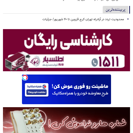
پربیننده‌ترین
محدودیت تردد در آزادراه تهران کرج قزوین تا ۲۰ شهریور/ جزئیات