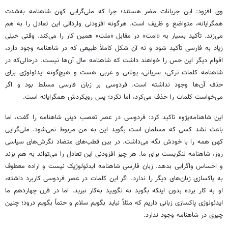
وی افزود: این جریانات مضر هستند؛ چرا که ملی‌گرایی کهن شاهنامه به‌شدت
همگرایانه، متواضع و ظریف است. هرگونه افزودنی وارداتی این تعادل را به هم
می‌زند. تأکید بسیار به «امت» در مقابل «ملت» همین کار را می‌کند. وقتی خیلی
زیاد به فارسی تأکید شود و نه آن شکل کاملاً طبیعی که در شاهنامه وجود دارد،
اقوام دیگر این حس را خواهند داشت که شاهنامه مال آن‌ها نیست. درحالی‌که در
شاهنامه کلمات ترکی، سریانی، یونانی و عربی هست و هیچ‌گونه ایدئولوژی برای
حذف آن‌ها وجود نداشته است. فردوسی بر زبان فارسی مسلط بود و اگر
می‌خواست کلمات را حذف می‌کرد، اما نکرد؛ پس رویکردش همگرایانه است.
این شاهنامه‌پژوه تاکید کرد: فردوسی در عصر تعصب دینی شاهنامه را گفت، اما
باعث نشد کسی که مسلمان است بگوید این به من مربوط نمی‌شود. ملی‌گرایی
کهن همه را با خودش نگه می‌داشت. در بین قطب‌های متضاد نگرش‌های سیاسی
روز، شاهنامه لنگریست برای ما. هر چیز افزودنی این تعادل را می‌تواند به هم بزند
و احساس واگرایی بدهد. زبان فارسی شاهنامه ایدئولوژیک نیست و اراده معطوف
به پاکسازی زبان‌های دیگر را ندارد. اگر این کلمات در عصر فردوسی کاربرد داشته،
او به کار برده بدون اینکه بگوید نه نگویید به‌کار نبرید. اما در قرن چهاردهم ما
ایدئولوژی پاکسازی زبانی داریم که مثلاً نباید بگویم سلام و حتماً بگویم درود؛ چنین
چیزی در شاهنامه وجود ندارد.