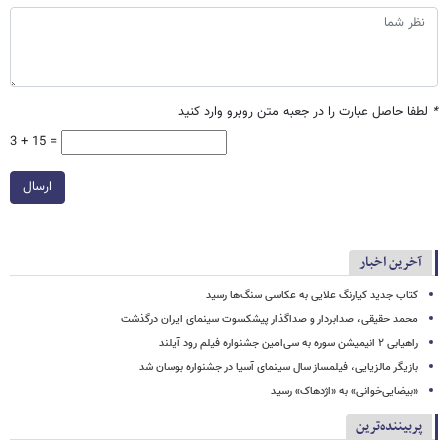
*
لطفا حاصل عبارت را در جعبه متن روبرو وارد کنید
3 + 15 =
ارسال
آخرین اخبار
کتاب جدید کیارنگ علایی به عکاسی سنگ‌ها رسید
محمد حقیقی، صدابردار و صداگذار پیشکسوت سینمای ایران درگذشت
راهیابی ۲ انیمیشن سوره به سی‌امین جشنواره فیلم رود آیلند
بازیگر مالزیایی، فیلمساز سال سینمای آسیا در جشنواره بوسان شد
«بیضایی‌خوانی» به «اژدهاک» رسید
پربیننده‌ترین