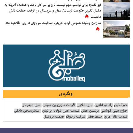
ابوالفتح: برای ترامپ مهم نیست تاج بر سر کار باشد یا عمامه/ آمریکا به
دنبال تغییر حکومت نیست/ عمان و عربستان در توقف حملات نقش
داشتند
سازمان وظیفه عمومی فراجا درباره معافیت سربازان فراری اطلاعیه داد
وبگردی
خبرآنلاین
راه نو آنلاین
بازی آنلاین
قیمت تلویزیون سونی
مبل مینیمال
جراح بینی گوشتی
پرشین هتل
قیمت آهن فولاد ایرانیان
اعتبارسنجی بانکی
قیمت طلا امروز
بلیط قطار
شرکت رادوکو
قیمت پروفیل