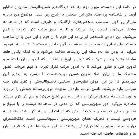
در ادامه این نشست، مهری بهفر به نقد دیدگاه‌های ناسیونالیستی مدرن و انطباق
آن‌ها بر شاهنامه پرداخت. متن این سخنان به شرح زیر است: موضوع من درباره
ملی‌گرایی کهن، مستمر، منحصربه‌فرد، ارگانیک و طبیعی است که در شاهنامه
ساخته می‌شود، فعلیت پیدا می‌کند و تا به امروز مرتب تکرار تجربه و فهم
می‌شود. این «ما»ی نامنحصر ایرانی به این قوم یا آن قوم و این دین یا آن مذهب
نیست. مای ایرانی که منحصر به مذهب یا قوم خاصی نیست، در شاهنامه به‌وجود
می‌آید. ما بودن ما، به‌واسطه این روایت‌ها ساخته می‌شود و نه اینکه یک‌بار فقط
ساخته بشود و تمام شود؛ بلکه درطول تاریخ از هنگامی که فردوسی آن را تنظیم و
تدوین فنی و هنری می‌کند تا به امروز مرتب تکرار تجربه و فهم می‌شد. تصور
مشترک ما از ایران اصلا مدیون همین روایت‌هاست تا برسیم به ابتدای قرن
چهاردهم که در این موقع نظریه‌های سیاسی ناسیونالیستی و نظریه‌های چپ
سیاسی وارد می‌شود. ناسیونالیسم وارداتی منویات میهن‌پرستانه خودش را می‌آورد
و روی شاهنامه منطبق می‌کرد و دراین‌باره هم تبلیغ می‌کرد و هم اگر لازم می‌شد
مصادره می‌کرد. دوز میهن‌پرستی که آن مدلی در شاهنامه نیست را با تبلیغ و
تفسیر و حتی تحریف وارد کردند. بیتی که در ابتدای برنامه تکرار شد، متعلق به
فردوسی نیست و تحریفِ همان میهن‌پرستی ناسیونالیستی است. ملک‌الشعرای
بهار و مجتبی مینوی بارها درباره آن نوشتند، اما این تحریف‌ها مثل یک فیلتر میان
ما و شاهنامه فاصله انداخته است.