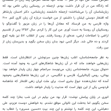
انقراض است. من خود در عمر ۹۰ ساله خود شاهد انقراض چند زبان در منطقه‌ای
که زادگاه من در آن قرار داشت بودم. ازجمله در روستایی زبانی خاص بود که
زبان‌شناسان آن را می‌شناختند؛ ازجمله دانشمند زبان‌شناس، دکتر احسان یارشاطر
که افتخار دوستی ایشان را داشتم، از من خواست درباره آن زبان کاری کنم. ۲۰۰
واژه فارسی به من فرستاد که معادل آن‌ها را در زبان مزبور با گفت‌وگو با
روستاییان آن روستا به دست آورم. من این کار را کردم. سال ۱۳۵۲ پس از تقسیم
اراضی یا اصلاحات ارضی، عده‌ای از روستا رفتند. پس از انقلاب ۵۷ نیز بقیه کوچ
کردند و ده خالی شد. دیگر کسی نبود بدان زبان سخن بگوید و بدین‌سان زبان از
بین رفت.
به نظر جامعه‌شناسان، اغلب زبان‌ها چنین سرنوشتی در انتظارشان است. فقط
زبان‌هایی خواهند ماند که در آن زبان‌ها شاهکارهای ادبی به وجود آمده است.
«جوئل بیزن»، جامعه‌شناس زبان، می‌نویسد سرانجام چهار زبان پایدار خواهد بود:
یونانی، رومی (ایتالیایی)، فارسی و انگلیسی. در این زبان‌ها شاهکارهایی به‌وجود
آمده که نشان‌دهنده نبوغ بشری است. برای ملت ایران زهی افتخار که شاهنامه
فردوسی یکی از این چهار است که مدنیت را پایدار خواهد داشت.
انوری در پایان پیامش نوشت: قرار بود من بیایم در این شب بخارا چند کلمه
سخن بگویم، اما به‌علت این ناتوانی موفق نشدم. به خواهش دوست عزیزم، علی
دهباشی، این چند کلمه را نوشتم و این چند بیتِ «حسین مسرور» را خطاب به