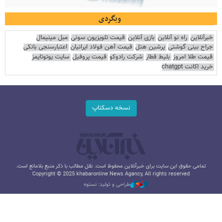
وبگردی
خبرآنلاین
راه نو آنلاین
بازی آنلاین
قیمت تلویزیون سونی
مبل مینیمال
جراح بینی گوشتی
پرشین هتل
قیمت آهن فولاد ایرانیان
اعتبارسنجی بانکی
قیمت طلا امروز
بلیط قطار
شرکت رادوکو
قیمت پروفیل
سایت یوتوتایمز
خرید اکانت chatgpt
نسخه دسکتاپ
تمامی حقوق این سایت برای خبرآنلاین محفوظ است. نقل مطالب با ذکر منبع بلامانع است.
Copyright © 2025 khabaronline News Agancy, All rights reserved
طراحی و تولید: نستوه