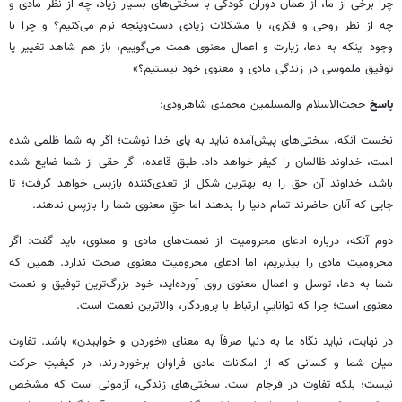
چرا برخی از ما، از همان دوران کودکی با سختی‌های بسیار زیاد، چه از نظر مادی و
چه از نظر روحی و فکری، با مشکلات زیادی دست‌وپنجه نرم می‌کنیم؟ و چرا با
وجود اینکه به دعا، زیارت و اعمال معنوی همت می‌گوییم، باز هم شاهد تغییر یا
توفیق ملموسی در زندگی مادی و معنوی خود نیستیم؟»
پاسخ
حجت‌الاسلام والمسلمین محمدی شاهرودی:
نخست آنکه، سختی‌های پیش‌آمده نباید به پای خدا نوشت؛ اگر به شما ظلمی شده
است، خداوند ظالمان را کیفر خواهد داد. طبق قاعده، اگر حقی از شما ضایع شده
باشد، خداوند آن حق را به بهترین شکل از تعدی‌کننده بازپس خواهد گرفت؛ تا
جایی که آنان حاضرند تمام دنیا را بدهند اما حقِ معنوی شما را بازپس ندهند.
دوم آنکه، درباره ادعای محرومیت از نعمت‌های مادی و معنوی، باید گفت: اگر
محرومیت مادی را بپذیریم، اما ادعای محرومیت معنوی صحت ندارد. همین که
شما به دعا، توسل و اعمال معنوی روی آورده‌اید، خود بزرگ‌ترین توفیق و نعمت
معنوی است؛ چرا که تواناییِ ارتباط با پروردگار، والاترین نعمت است.
در نهایت، نباید نگاه ما به دنیا صرفاً به معنای «خوردن و خوابیدن» باشد. تفاوت
میان شما و کسانی که از امکانات مادی فراوان برخوردارند، در کیفیتِ حرکت
نیست؛ بلکه تفاوت در فرجام است. سختی‌های زندگی، آزمونی است که مشخص