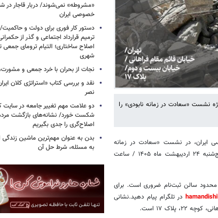
«مشروطه» نمی‌شوند/ دربار قاجار در 
خصوصی ایران
دستور کار فوری برای دولت و حاکمیت/
ترمیم قرارداد اجتماعی و گذر از حکمرا
اصلاح ساختاری؛ التیام ترومای جمعی ت
شهری
نجات از بحران با خرد جمعی و مشورت، 
نقد و بررسی کتاب «استراتژی کلان ایرا
نصر
ژه نشست «سعادت در زمانه نابودی» را
دو علامت مهم تغییر جامعه در سایت کارز
شکست خورد/ نشانه‌های بازگشت مردم 
اصلاح‌گری را جدی بگیریم
بدن به عنوان مهم‌ترین ماشین زندگی 
ی ایران، در نشست «سعادت در زمانه
به مسئله، شرط حل آن
نابودی» دکتر محمدمهدی اردبیلی سخنرانی خواهد کرد. این نشست روز پنج‌شنبه ۲۴ اردیبهشت ماه ۱۴۰۵ / ساعت
حدود سالن ثبت‌نام ضروری است‌. برای
در تلگرام پیام دهید.نشانی
پلاک ۱۷ است.