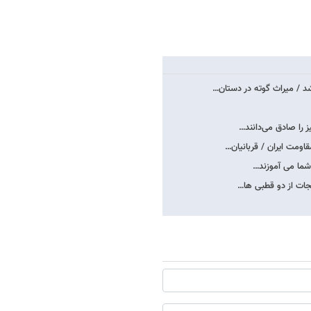
د / میراث گوته در دستان…
 را صادق می‌دانند…
قاومت ایران / قربانیان…
نجات از دو قطبی ها…