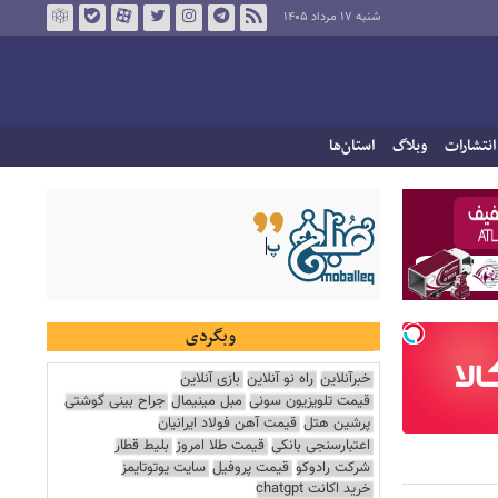
شنبه ۱۷ مرداد ۱۴۰۵
انتشارات
وبلاگ
استان‌ها
وبگردی
خبرآنلاین
راه نو آنلاین
بازی آنلاین
قیمت تلویزیون سونی
مبل مینیمال
جراح بینی گوشتی
پرشین هتل
قیمت آهن فولاد ایرانیان
اعتبارسنجی بانکی
قیمت طلا امروز
بلیط قطار
شرکت رادوکو
قیمت پروفیل
سایت یوتوتایمز
خرید اکانت chatgpt