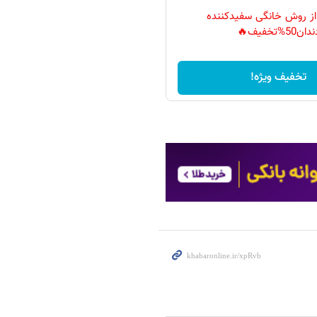
 از روش خانگی سفیدکننده
دان50%تخفیف🔥
تخفیف ویژه!