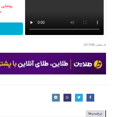
رونمایی
دن
کد مطلب
2217258
برچسب‌ها