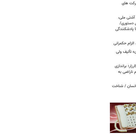
شرکت های
 آشتی ملی،
نی دستوری/
ا پادشکنندگی
الزام حکمرانی
ن» تألیف ولی
ار؛ براندازی
ناراضی به
انسان / شناخت