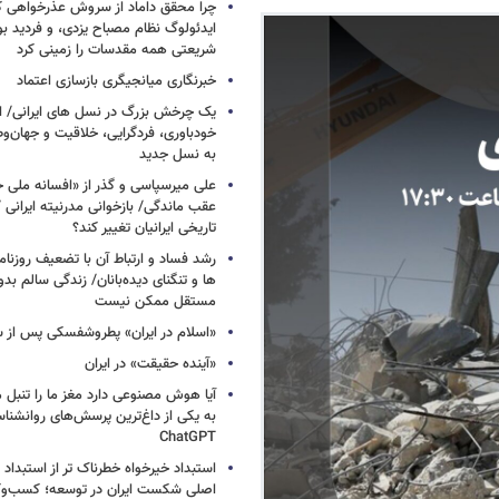
چرا محقق داماد از سروش عذرخواهی 
ایدئولوگ نظام مصباح یزدی، و فردید بو
شریعتی همه مقدسات را زمینی کرد
خبرنگاری میانجیگری بازسازی اعتماد
یک چرخش بزرگ در نسل های ایرانی/ ا
خودباوری، فردگرایی، خلاقیت و جهان‌و
به نسل جدید
علی میرسپاسی و گذر از «افسانه ملی 
عقب ماندگی/ بازخوانی مدرنیته ایرانی 
تاریخی ایرانیان تغییر کند؟
رشد فساد و ارتباط آن با تضعیف روزنام
ها و تنگنای دیده‌بانان/ زندگی سالم بدو
مستقل ممکن نیست
«اسلام در ایران» پطروشفسکی پس از س
«آینده حقیقت» در ایران
آیا هوش مصنوعی دارد مغز ما را تنبل 
به یکی از داغ‌ترین پرسش‌های روانشنا
ChatGPT
استبداد خیرخواه خطرناک تر از استبداد 
اصلی شکست ایران در توسعه؛ کسب‌وکا