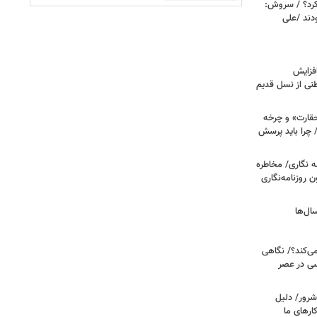
کرد؟ / سروش:
دند /علی
فزایش
طنی از نسل قدیم
حقارت» و چرخه
/ چرا باید پرسش
ه نگاری/ مخاطره
ن روزنامه‌نگاری
ال‌ها
می‌کند؟/ نگاهی
سی در عصر
شرور/ دلیل
رهای ما