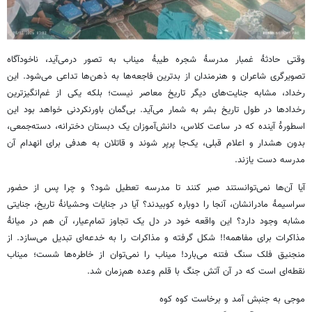
وقتی حادثۀ غمبار مدرسۀ شجره طیبۀ میناب به تصور درمی‌آید، ناخودآگاه
تصویرگری شاعران و هنرمندان از بدترین فاجعه‌ها به ذهن‌ها تداعی می‌شود. این
رخداد، مشابه جنایت‌های دیگر تاریخ معاصر نیست؛ بلکه یکی از غم‌انگیزترین
رخدادها در طول تاریخ بشر به شمار می‌آید. بی‌گمان باورنکردنی خواهد بود این
اسطورۀ آینده که در ساعت کلاس، دانش‌آموزان یک دبستان دخترانه، دسته‌جمعی،
بدون هشدار و اعلام قبلی، یک‌جا پرپر شوند و قاتلان به هدفی برای انهدام آن
مدرسه دست یازند.
آیا آن‌ها نمی‌توانستند صبر کنند تا مدرسه تعطیل شود؟ و چرا پس از حضور
سراسیمۀ مادرانشان، آنجا را دوباره کوبیدند؟ آیا در جنایات وحشیانۀ تاریخ، جنایتی
مشابه وجود دارد؟ این واقعه خود در دل یک تجاوز تمام‌عیار، آن هم در میانۀ
مذاکرات برای مفاهمه!! شکل گرفته و مذاکرات را به خدعه‌ای تبدیل می‌سازد. از
منجنیق فلک سنگ فتنه می‌بارد! میناب را نمی‌توان از خاطره‌ها شست؛ میناب
نقطه‌ای است که در آن آتش جنگ با قلم وعده هم‌زمان شد.
موجی به جنبش آمد و برخاست کوه کوه