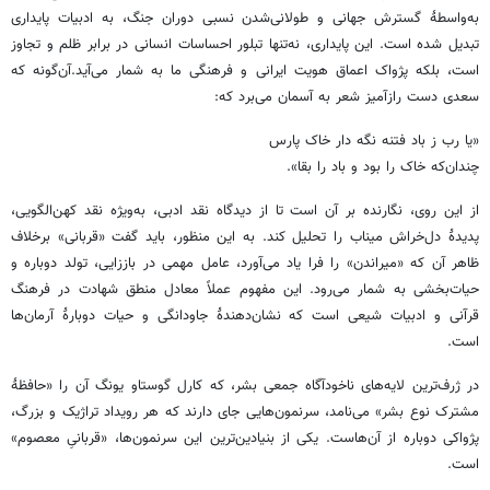
به‌واسطۀ گسترش جهانی و طولانی‌شدن نسبی دوران جنگ، به ادبیات پایداری
تبدیل شده است. این پایداری، نه‌تنها تبلور احساسات انسانی در برابر ظلم و تجاوز
است، بلکه پژواک اعماق هویت ایرانی و فرهنگی ما به شمار می‌آید.آن‌گونه که
سعدی دست رازآمیز شعر به آسمان می‌برد که:
«یا رب ز باد فتنه نگه ‌دار خاک پارس
چندان‌که خاک را بود و باد را بقا».
از این روی، نگارنده بر آن است تا از دیدگاه نقد ادبی، به‌ویژه نقد کهن‌الگویی،
پدیدۀ دل‌خراش میناب را تحلیل کند. به این منظور، باید گفت «قربانی» برخلاف
ظاهر آن که «میراندن» را فرا یاد می‌آورد، عامل مهمی در باززایی، تولد دوباره و
حیات‌بخشی به شمار می‌رود. این مفهوم عملاً معادل منطق شهادت در فرهنگ
قرآنی و ادبیات شیعی است که نشان‌دهندۀ جاودانگی و حیات دوبارۀ آرمان‌ها
است.
در ژرف‌ترین لایه‌های ناخودآگاه جمعی بشر، که کارل گوستاو یونگ آن را «حافظۀ
مشترک نوع بشر» می‌نامد، سرنمون‌هایی جای دارند که هر رویداد تراژیک و بزرگ،
پژواکی دوباره از آن‌هاست. یکی از بنیادین‌ترین این سرنمون‌ها، «قربانیِ معصوم»
است.