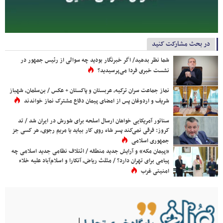
در بحث مشارکت کنید
شما نظر بدهید/ اگر خبرنگار بودید چه سوالی از رئیس جمهور در
نشست خبری فردا می‌پرسیدید؟
نماز جماعت سران ترکیه، عربستان و پاکستان + عکس / بن‌سلمان، شهباز
شریف و اردوغان پس از امضای پیمان دفاع مشترک نماز خواندند
سناتور آمریکایی خواهان ارسال اسلحه برای شورش در ایران شد / تد
کروز: فرقی نمی‌کند پسر شاه روی کار بیاید یا مریم رجوی، هر کسی جز
جمهوری اسلامی
«پیمان مکه» و آرایش جدید منطقه / ائتلاف نظامی جدید اسلامی چه
پیامی برای تهران دارد؟ / مثلث ریاض، آنکارا و اسلام‌آباد علیه خلاء
امنیتی غرب