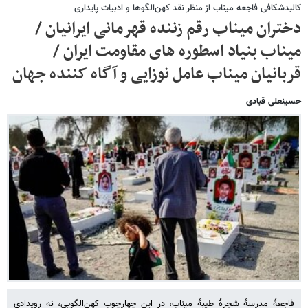
کالبدشکافی فاجعه میناب از منظر نقد کهن‌الگوها و ادبیات پایداری
دختران میناب رقم زننده قهرمانی ایرانیان /
میناب بنیاد اسطوره های مقاومت ایران /
قربانیان میناب عامل نوزایی و آگاه کننده جهان
حسینعلی قبادی
فاجعۀ مدرسۀ شجرۀ طیبۀ میناب، در این چهارچوب کهن‌الگویی، نه رویدادی