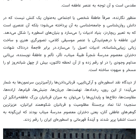
مقدس است و آن توجه به عنصر عاطفه است.
منظور نگارنده، صرفاً عاطفۀ شخصی یا اجتماعی به‌عنوان یک کنش نیست که در
دانش روان‌شناسی و جامعه‌شناسی به آن پرداخته می‌شود؛ بلکه آن عنصری است
که به تعبیر ریچاردز، بنیاد ادبیات را می‌سازد و بنیان‌های اسطوره را شکل می‌دهد.
این عاطفه با درهم‌تنیدگی با عنصر موسیقی کلامی، تصویرگری هنری و ساخت
زبانی زیبایی‌شناسانه، ادبیات اصیل را می‌سازد.در برابر فاجعۀ دردناک شهادت
دختران معصوم مدرسۀ شجرۀ طیبۀ میناب، تأثر، تألم و عاطفۀ نویسنده، بی‌تابی
مداوم وجودی را در او رقم زده و از آن لحظه تاکنون، بیش از چهل شبانه‌روز او را
مسخر و مبهوت ساخته است.
از دیدگاه نقد اسطوره‌ای و آرکی‌تایپی، قربانی‌دادن‌ها رازآمیزترین سرنمون‌ها به شمار
می‌آیند؛ از این روی، رخدادها، نهضت‌ها، جریان‌ها، جنبش‌ها، قیام‌ها، اراده‌ها،
مقاومت‌ها، دفاع‌ها و پایداری‌ها را می‌توان به میزان قربانیان بزرگ عاطفه‌برانگیز آن
سنجید؛ لذا نماد برجستۀ مظلومیت و قربانیان شکوهمند ایرانیان، عزیزترین
گوهرهای عاطفی آنان، یعنی دختران معصوم مدرسۀ میناب بودند که این‌گونه به
دست اشقیا پرپر شدند و آیندۀ قهرمانی و اسطوره‌ای ایران را رقم زدند.