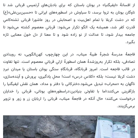
از افسانۀ «ایفیگنیا» در یونان باستان که برای بادبان‌های آرتمیس قربانی شد تا
ناوگان یونان به تروا برسد، تا سیاوش در اسطوره‌های ایرانی تا «حسین‌بن‌علی»(ع)
که در دشت کربلا با تمام اهل‌بیت و اصحابش در روز عاشورا قربانی تشنه‌کامیِ
قدرتِ کفر شد، همیشه یک الگو تکرار می‌شود: قربانیِ معصوم کشته می‌شود تا
جامعه بیدار شود، تا عدالت از نو زاده شود و تا معنا از دل خونْ معنایی تازه
بگیرد.
فاجعۀ مدرسۀ شجرۀ طیبۀ میناب، در این چهارچوب کهن‌الگویی، نه رویدادی
تصادفی، بلکه تکرارِ به‌روزشدۀ همان اسطورۀ ازلیِ قربانیِ معصوم است. تنها تفاوت
در قالب فاجعه است. امروز قربانگاه، قربانگاهِ سنگی یونان باستان یا میدان نبردِ
دشت کربلا نیست؛ بلکه «کلاسِ درس» است! محلِ یادگیری، پرورش و آینده‌سازی،
ناگهان به «محراب» تبدیل می‌شود.دخترکانی با دفتر و مداد، همان نقش ایفیگنیا را
بازآفرینی می‌کنند؛اما با تفاوتی بنیادین:دراسطوره‌های یونانی، قربانی را خدایان
درخواست می‌کنند؛ حال آنکه در فاجعۀ میناب، قربانی را اربابان زر و زور و تزویر
برمی‌گزینند.