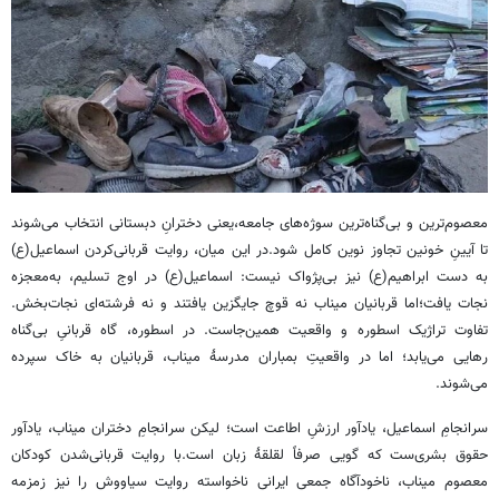
معصوم‌ترین و بی‌گناه‌ترین سوژه‌های جامعه،یعنی دخترانِ دبستانی انتخاب می‌شوند
تا آیینِ خونین تجاوز نوین کامل شود.در این میان، روایت قربانی‌کردن اسماعیل(ع)
به دست ابراهیم(ع) نیز بی‌پژواک نیست: اسماعیل(ع) در اوج تسلیم، به‌معجزه‌
نجات یافت؛اما قربانیان میناب نه قوچ جایگزین یافتند و نه فرشته‌ای نجات‌بخش.
تفاوت تراژیک اسطوره و واقعیت همین‌جاست. در اسطوره، گاه قربانیِ بی‌گناه
رهایی می‌یابد؛ اما در واقعیتِ بمباران مدرسۀ میناب، قربانیان به خاک سپرده
می‌شوند.
سرانجامِ اسماعیل، یادآور ارزشِ اطاعت است؛ لیکن سرانجامِ دختران میناب، یادآور
حقوق بشری‌ست که گویی صرفاً لقلقۀ زبان است.با روایت قربانی‌شدن کودکان
معصوم میناب، ناخودآگاه جمعی ایرانی ناخواسته روایت سیاووش را نیز زمزمه