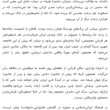
داشته، به هلاکت می‌رساند. بمباران «شجرۀ طیبه» در میناب حامل این معنی است
که دشمن در پی ریشه‌کن‌کردن درختِ تمدن ایرانی بود؛ اما نمی‌دانست که در
اسطوره، هر درختِ مقدسی که بریده شود، نُه تکه از تخم‌هایش در خاک می‌ماند و
هزاران درختِ دیگر از آن می‌روید.
دخترانِ میناب، آن برگ‌های نورستۀ همان درخت بودند. قاتلان با خشونت، شاخه‌ها
را زدند؛ اما ریشه‌ها را عمیق‌تر در خاکِ وجدان ایرانی فروکردند.در نقد اسطوره‌ای،
هر قربانیِ معصومی، آینۀ تمام‌نمای ستم می‌شود و میناب که پیش از این فاجعه،
شهری نسبتاً گمنام در جنوب ایران بود، پس از این فاجعه، به مکانی نمادین تبدیل
می‌شود که همچون آینه‌ای چهرۀ واقعیِ مدّعیان دروغینِ حقوق بشر را نشان
می‌دهد.
در ادبیات پایداری، مکانِ قربانی، از نقطه‌ای روی نقشه به موقعیتی در حافظه بدل
می‌گردد. همچون کربلا که پیش از عاشورا، دشتی بیش نبود و پس از عاشورا،
مرکزِ جهانِ شیعه شد. میناب نیز در آیندۀ ادبی ایران، چنان خواهد شد: نامی که با
شنیدنش، پیشانیِ اندوه چین برمی‌دارد و قامتِ اراده راست می‌شود.واقعیتِ
تراژیکِ میدانی، مرگِ این دختران معصوم بود؛ اما در لایۀ اسطوره‌ای، قربانی‌شدن
به‌معنای پایان‌یافتن نیست.
در فرهنگ ایرانی‌ـ‌اسلامی و به‌ویژه در گفتمان عاشورایی،«شهادت» پایان نیست؛