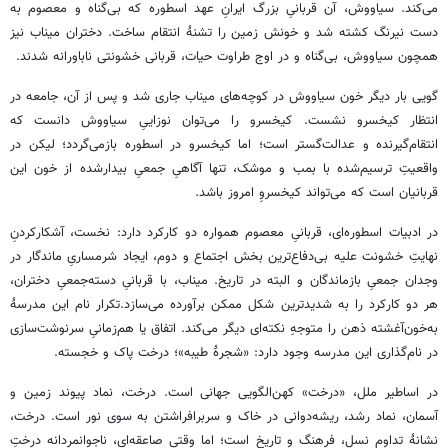
می‌کند. سیاووش، آن قربانیِ بزرگ ایرانِ عهد اسطوره که بی‌گناه و معصوم به
دست نیرنگ کشته شد و خونش زمین را تشنۀ انتقام ساخت. دختران میناب نیز
همچون سیاووش، بی‌گناه و در اوج طراوت حیات، قربانی خشونتی ناباورانه شدند.
گویی بار دیگر خون سیاووش در کوچه‌های میناب جاری شد و پس از آن، جامعه در
انتظار کیخسرو نشست. کیخسرو را می‌توان نوزاییِ سیاووش دانست که
انتقام‌گیرنده و عدالت‌گستر است؛ اما کیخسرو در اسطوره بازمی‌گردد؛ لیکن در
واقعیتِ ترسیم‌شده با بمب و موشک، تنها آگاهیِ جمعیِ بیدارشده از خون این
قربانیان است که می‌تواند کیخسروِ امروز باشد.
در ادبیات اسطوره‌ای، قربانیِ معصوم همواره دو کارکرد دارد: نخست، آشکارکردنِ
نهایتِ خشونت علیه بی‌دفاع‌ترین بخش اجتماع و دوم، ایجاد شرمساریِ ماندگار در
وجدان جمعیِ بازماندگان و البته در تاریخ. میناب، با قربانیِ دسته‌جمعیِ دختران،
هر دو کارکرد را به شدیدترین شکل ممکن برآورده می‌سازد.تکرار نام این مدرسۀ
به‌خون‌آغشته ذهن را متوجهِ نکته‌ای دیگر می‌کند. اتفاق یا هم‌زمانیِ سرنوشت‌سازی
در نام‌گذاری این مدرسه وجود دارد: «شجرۀ طیبه»؛ درخت پاک و خجسته.
در اساطیر ملل، «درخت» کهن‌الگویی جهانی است. درخت، نماد پیوند زمین و
آسمان، نماد رشد، ریشه‌دوانی در خاک و سربرافراشتن به سوی نور است. درخت،
نشانۀ تداوم نسل، فرهنگ و تاریخ است؛ اما وقتی صاعقه‌ای، ناجوانمردانه درختِ