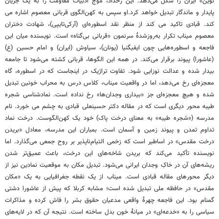
نوین» ایران را شکل می‌دهد. این رخداد، موج ادبیات مقاومت را به یک جریان
پایدار و ماندگار تبدیل خواهد کرد.او سپس به کهن‌الگوی قربانی معصوم اشاره می
کند. قبادی تاکید می کند از منظر نقد اسطوره‌ای (آرکی‌تایپی)، شهادت دختران
معصوم میناب تکرار به‌روزشدۀ سرنمون «قربانی بی‌گناه» است. نویسنده میان این
فاجعه و اسطوره‌هایی چون ایفیگنیا (یونان)، سیاوش (ایران) و امام حسین (ع)
(عاشورا) پیوند برقرار می‌کند. در همه این الگوها، قربانی کشته می‌شود تا جامعه
بیدار شده و عدالت نوزایی شود. تفاوت تراژیک در اینجاست که در اسطوره، گاه
معجزه‌ای رخ می‌دهد، اما در واقعیت میناب، کلاس درس به محراب خونین تبدیل
شده و هیچ معجزه‌ای جز «بیداری وجدان‌ها» رخ نداده است. نمادشناسی شجره
طیبه محور دیگری است که در مقاله دکتر حسینعلی قبادی به چشم می خورد. نام
مدرسه («شجره طیبه» به معنای درخت پاک) خود یک کهن‌الگوست. درخت نماد
تداوم تمدن و پیوند زمین و آسمان است. بمباران این مدرسه، معادل «بریدن
درخت مقدس» در اساطیر است که زخمی التیام‌ناپذیر بر روح جمعی می‌گذارد. اما
نویسنده تأکید می‌کند که بریدن شاخه‌های این درخت، باعث عمیق‌تر شدن
ریشه‌های آن در خاکِ وجدان ایرانی می‌شود. تبدیل مکان به موقعیت نمادین نیز از
دیگر محورهای مقاله قبادی است. میناب از یک نقطه جغرافیایی به یک «مکان
مقدس» در حافظه ملی تبدیل شده است؛ مشابه کربلا که پیش از عاشورا دشتی
گمنام بود. این فاجعه چهرۀ واقعی مدعیان حقوق بشر را فاش کرده و مذاکرات
سیاسی را به «خدعه‌ای» در میانۀ خون بدل ساخته است. نتیجه آن که در لایه‌های