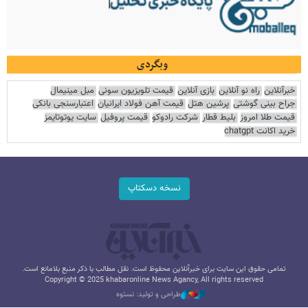
وبگردی
خبرآنلاین
راه نو آنلاین
بازی آنلاین
قیمت تلویزیون سونی
مبل مینیمال
جراح بینی گوشتی
پرشین هتل
قیمت آهن فولاد ایرانیان
اعتبارسنجی بانکی
قیمت طلا امروز
بلیط قطار
شرکت رادوکو
قیمت پروفیل
سایت یوتوتایمز
خرید اکانت chatgpt
نسخه دسکتاپ
تمامی حقوق این سایت برای خبرآنلاین محفوظ است. نقل مطالب با ذکر منبع بلامانع است.
Copyright © 2025 khabaronline News Agancy, All rights reserved
طراحی و تولید: نستوه