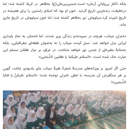
بلکه «آغازِ بی‌پایانیِ آرمان» است.حسین‌بن‌علی(ع) به‌ظاهر در کربلا کشته شد؛ اما
درحقیقت، زنده‌ترینِ تاریخ گردید. خون او بود که اسلامِ راستین را برای همیشه در
تاریخ تثبیت کرد.سیاووش نیز به‌ظاهر کشته شد؛ اما خون سیاووش در تاریخ جاری
ماند.
دخترانِ میناب، هرچند در سپیده‌دم زندگی پرپر شدند، اما نامشان به نمادِ پایداری
ایرانی بدل خواهد شد. نسل آینده، میناب را نه به‌عنوان نقطه‌ای جغرافیایی، بلکه
به‌مثابۀ مقبره‌ای از جنس نور خواهد شناخت. در عراق، بر مزار طفلان مسلم این
عبارت حک شده است: «السلام علیکما یا طفلین الذَّبحین».
حتی اگر امروز بر ویرانه‌های مدرسۀ شجرۀ طیبۀ میناب بنای یادبودی نباشد، گویی
بر هر سنگفرش آن مدرسه، با خطی نامرئی نوشته شده: «السلام علیکنَّ یا فتایا
الذَّبحین»!