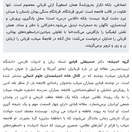
تصادفی، بلکه تکرارِ به‌روزشدۀ همان اسطورۀ ازلیِ قربانیِ معصوم است. تنها
تفاوت در قالب فاجعه است. امروز قربانگاه، قربانگاهِ سنگی یونان باستان یا میدان
نبردِ دشت کربلا نیست؛ بلکه «کلاسِ درس» است! محلِ یادگیری، پرورش و
آینده‌سازی، ناگهان به «محراب» تبدیل می‌شود.دخترکانی با دفتر و مداد، همان
نقش ایفیگنیا را بازآفرینی می‌کنند؛اما با تفاوتی بنیادین:دراسطوره‌های یونانی،
قربانی را خدایان درخواست می‌کنند؛ حال آنکه در فاجعۀ میناب، قربانی را اربابان
زر و زور و تزویر برمی‌گزینند.
گروه اندیشه:
دکتر
حسینعلی قبادی
استاد زبان و ادبیات فارسی دانشگاه
تربیت‌مدرس مقاله ای در باره قربانیان تجاوز آمریکا و اسراییل با عنوان «بیتاب
قربانیان میناب» نوشته که در
کانال
خانه اندیشمندان علوم انسانی
منتشر شده
است. در نوشته قبادی بمباران میناب به‌عنوان رخدادی فاجعه بار، از منظر نقد ادبی
با رویکردی تحلیلی و اسطوره‌شناختی، فاجعه بمباران مدرسه «شجره طیبه» میناب
را نه یک رویداد نظامی صرف، بلکه یک نقطه عطف تاریخی و ادبی در وجدان
جمعی ایرانیان برمی‌شمارد. مقاله قبادی دارای چهار قسمت مهم و یک نتیجه گیری
است. او ابتدا به پیوند عاطفه و ادبیات می پردازد. نویسنده معتقد است حوادث
بزرگ تاریخی زمانی ماندگار می‌شوند که با «عاطفه بشری» گره بخورند. او فاجعه
میناب را فراتر از آمارهای نظامی، عنصری می‌بیند که «بنیاد ادبیات» و «اسطوره‌های