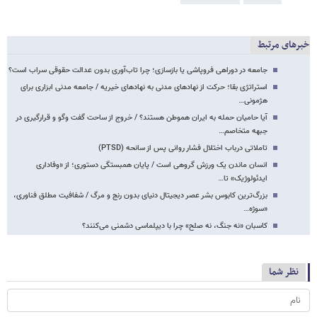
خبرهای مرتبط
جامعه در دوراهی فروپاشی یا بازسازی؛ چرا تاب‌آوری بدون عدالت حقوقی سراب است؟
استراتژی بقا؛ حرکت از نهادهای مدنی به نهادهای خیریه / جامعه مدنی ابزاری برای
هژمونی…
آیا حامیان حمله به ایران هموطن هستند؟ / خروج از ساحت گفت وگو و قرارگیری در
جبهه متخاصم…
تاملاتی درباب اختلال فشار روانی پس از سانحه (PTSD)
انسان ماندن یک ورزش گروهی است / پایان همبستگی دستوری؛ از «وفاداری
ایدئولوژیک» تا…
بزرگ‌ترین کابوس بشر عصر دیجیتال دنیای بدون رنج و مرگ / شفافیت مطلق فناوری،
«سوژه…
کاسبان «نه جنگ، نه صلح» چرا با دیپلماسی دشمنی می‌کنند؟
نظر شما