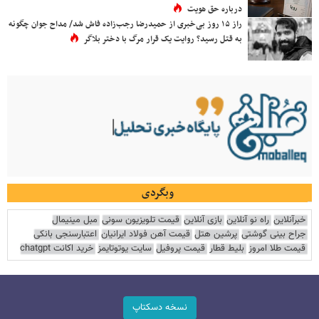
درباره حق هویت
راز ۱۵ روز بی‌خبری از حمیدرضا رجب‌زاده فاش شد/ مداح جوان چگونه
به قتل رسید؟ روایت یک قرار مرگ با دختر بلاگر
وبگردی
خبرآنلاین
راه نو آنلاین
بازی آنلاین
قیمت تلویزیون سونی
مبل مینیمال
جراح بینی گوشتی
پرشین هتل
قیمت آهن فولاد ایرانیان
اعتبارسنجی بانکی
قیمت طلا امروز
بلیط قطار
قیمت پروفیل
سایت یوتوتایمز
خرید اکانت chatgpt
نسخه دسکتاپ