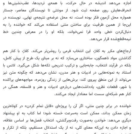
اجازه می‌دهد اندیشه در حال حرکت، با همه‌ی تردیدها، عقب‌نشینی‌ها و
انحراف‌هایش روی صفحه ثبت شود. از مونتنی تا نویسندگان معاصر، جستار
همواره محل آزمونِ فکر بوده است، نه محل عرضه‌ی نتیجه‌ی نهایی. نویسنده در
این‌جا از همین ظرفیت برای ساختن متنی استفاده می‌کند که خواننده را به
دنبال‌کردن خطی واحد فرا نمی‌خواند، بلکه او را در معرض چندین خط
نیمه‌قطع‌شده قرار می‌دهد.
ارجاع‌های مکرر به کلاژ، این انتخاب فرمی را روشن‌تر می‌کند. کلاژ، با کنار هم
گذاشتن مواد ناهمگون، ساختاری می‌سازد که نه بر مبنای یک طرح از پیش کامل،
بلکه در فرآیند انتخاب، جابه‌جایی و ترکیب تدریجی تکه‌ها شکل می‌گیرد. لاتس با
استناد به نمونه‌هایی در ادبیات و هنر مدرن، نشان می‌دهد که چگونه متن نیز
می‌تواند از این منطق پیروی کند: برش‌هایی از زندگی روزمره، مواجهه‌های پراکنده
با شهر، قطعات نظری، یادداشت‌هایی درباره‌ی ادبیات و هنر و فلسفه، همگی در
کنار هم شبکه‌ای سست اما معنادار ایجاد می‌کنند.
خواننده در برابر چنین متنی، اگر آن را پروژه‌ای «قابل تمام کردن» در کوتاه‌ترین
زمان ممکن بداند، ممکن است به‌سرعت خسته شود؛ اما کتاب به او پیشنهاد
دیگری می‌دهد: خواندن به‌صورت رفت‌وبرگشتی، انتخاب فصل‌ها بر اساس علاقه،
و اجازه دادن به این‌که معنای کلی، نه از یک استدلال مستقیم، بلکه از تکرار و