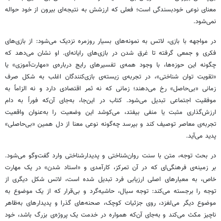
معنای نوعی خودبسندگی است؛ فعلی که ارزشش به نتیجه‌ای بیرون از خود حواله
نمی‌شود.
در مواجهه با بازی، لاتس به نمونه‌های بسیار روزمره نزدیک می‌شود: از بازی‌های
فکری و جمعی گرفته تا غرق شدن در بازی‌های رایانه‌ای. او نشان می‌دهد که
چگونه این حوزه‌ها، با وجود همه‌ی تفسیرهای رایج درباره‌ی «مهارت‌آموزی» یا
«تقویت توان شناختی»، در تجربه‌ی زیسته‌ی بازی‌کنندگان اغلب به شکل صرف
زمانی «بی‌حاصل» رخ می‌دهند؛ زمانی که نه ثمر اقتصادی دارد و نه الزاماً به
موفقیت اجتماعی تبدیل می‌شود. کتاب در این‌جا، به‌جای آن‌که فوراً به دام
ارزش‌گذاری مثبت یا منفی بیفتد، می‌کوشد این وضعیت را به‌عنوان واقعیت
تجربه‌ی معاصر توصیف کند و بپرسد چه‌گونه نوعی معنا از دل همین «بی‌حاصلی»
پدید می‌آید.
در بحث توجه، متن با سنت روان‌شناختی و پدیدارشناختی وارد گفت‌وگو می‌شود.
بر زمینه‌ی فرهنگی‌ای که در آن تمرکز، کارآمدی و «استاد شدن» در یک مهارت
خاص، به معیارهای اصلی ارزیابی فرد تبدیل شده است، لاتس شکل دیگری از
توجه را برجسته می‌کند: توجه سیال، حاشیه‌گرد و بی‌قرار که از یک موضوع به
موضوع دیگر می‌لغزد، روی جزئیات کوچک، صحنه‌های گذرا و پدیدارهای به‌ظاهر
ناچیز مکث می‌کند و به‌جای آن‌که همواره در خدمت یک پروژه‌ی بزرگ باشد، خود