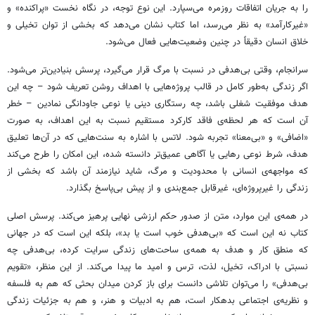
را به جریان اتفاقات روزمره می‌سپارد. این نوع توجه، در نگاه نخست «پراکنده» و
«غیرکارآمد» به نظر می‌رسد، اما کتاب نشان می‌دهد که بخشی از توان تخیلی و
خلاق انسان دقیقاً در چنین وضعیت‌هایی فعال می‌شود.
سرانجام، وقتی بی‌هدفی در نسبت با مرگ قرار می‌گیرد، پرسش بنیادین‌تر می‌شود.
اگر زندگی به‌طور کامل در قالب پروژه‌هایی با اهداف روشن تعریف شود – چه این
هدف موفقیت شغلی باشد، چه رستگاری دینی یا نوعی جاودانگی نمادین – خطر
آن است که هر لحظه‌ی فاقد کارکرد مستقیم نسبت به این اهداف، به صورت
«اضافی» و «بی‌معنا» تجربه شود. لاتس با اشاره به سنت‌هایی که در آن‌ها تعلیق
هدف، شرط نوعی رهایی یا آگاهی عمیق‌تر دانسته شده، این امکان را طرح می‌کند
که مواجهه‌ی انسانی با محدودیت و مرگ، شاید نیازمند آن باشد که بخشی از
زندگی را غیرپروژه‌ای، غیرقابل جمع‌بندی و از پیش بی‌پاسخ بگذارد.
در همه‌ی این موارد، متن از صدور حکم ارزشی نهایی پرهیز می‌کند. پرسش اصلی
کتاب نه این است که «بی‌هدفی خوب است یا بد»، بلکه این است که در جهانی
که منطق کار و هدف به همه‌ی ساحت‌های زندگی سرایت کرده، بی‌هدفی چه
نسبتی با ادراک، تخیل، لذت، ترس و امید ما پیدا می‌کند. از این منظر، «تقویم
بی‌هدفی» را می‌توان تلاشی دانست برای باز کردن میدان بحثی که هم به فلسفه
و نظریه‌ی اجتماعی بدهکار است، هم به ادبیات و هنر، و هم به جزئیات زندگی