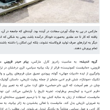
مارکس در پی به چنگ آوردن سعادت در آینده بود. آینده‌ای که جامعه در آن، به 
یافته که کار تا حد مقدور به‌صورت خودکار درآمده باشد، یعنی به شکلی که انس
دیگر به ابزارهای صرف تولید فروکاسته نشوند، بلکه این امکان را داشته باش
تمام پرورش دهند.
گروه اندیشه:
به مناسبت زادروز کارل مارکس،
پیام حیدر قزوینی
مط
قزوینی، «مانیفست کمونیست» فراتر از یک بیانیه سیاسی، اثری درخشان در ترا
وام‌گیری از ایده «ادبیات جهانی» گوته، پیوندی عمیق میان فرم‌های روایی و وا
چنان در هم آمیخت که اثری «ابر-حماسی» خلق کرد؛ متنی که به تعبیر پیتر آ
«فرم ادبی» و ایماژیسم پرطراوت، تجربه تاریخ را بازنمایی می‌کند. این 
مانیفست، استفاده از زبان به مثابه کنش بود تا با ترسیم تصویری سه‌لته‌ای از
به ضرورتی تاریخی بدل کند. مانیفست با تعالی بخشیدن به ژانر بیانیه، به مج
کار ادبی و عمل سیاسی متناوباً به یکدیگر تبدیل می‌شوند. این مطلب را در اد