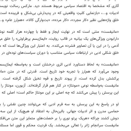
آثاری که مشخصا به اقتصاد سیاسی مربوط‌ هستند دید. مارکس رسالت نویسنده
ادبیات و...، «بازنمایی کلیتِ واقعیتی که در پدیدارش بی‌شکل و فریبنده است
خلق واژه‌هایی نظیر «کار مجرد»، «کار مرده»، «بت‌وارگی کالا»،‌ »هم‌ارز عام» و.
«مانیفست» متنی است که در نهایت ایجاز و فقط با چهارده‌ هزار کلمه نوش
دارابودن ویژگی‌های یک بیانیه در قالب روایت، «ایماژیسم پرطراوتی» را خلق می‌
آدمی را در این یا آن تصاویر فشرده می‌کند». به اعتبار این ویژگی‌ها است که م
خلق شکلی ادبی در ارتباطات سیاسی متناسب با دوران سیاست‌های توده‌ای در س
«مانیفست» به لحاظ دستاورد ادبی اثری درخشان است و به‌واسطه ایماژیسم نه
وجود می‌آورد که هم‌ارز با تجربه خود تاریخ است. قدرتی که در متن «ما
پرکشش بدل کرده است، از پیوند تاریخ و قوه تخیل شکل گرفته است. تم
مانیفست به‌واسطه نوعی «مونتاژ» در کنار هم قرار گرفته‌اند. آزبورن، مونتاژ ر
این پرسش را پیش می‌کشد که چه اصلی بر این مونتاژ حاکم است؛ اصلی که 
او در پاسخ به این پرسش به سه فرم ادبی که می‌توانند چنین نقشی را بازی
حماسی مدرن و اثر ادبیات جهانی. بااین‌حال به اعتقاد او هیچ‌یک از این سه ف
دوش کشند چراکه «هریک پرتو نوری را بر خصلت‌های متمایز این متن می‌افکنند؛
مانیفست سرانجام ژانر را تعالی می‌بخشد. یک فردیت محکم و قوی اما مسئله‌س