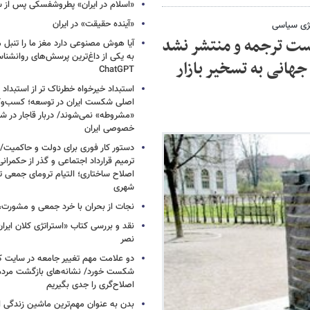
«اسلام در ایران» پطروشفسکی پس از س
«آینده حقیقت» در ایران
تژی سیاسی
فست ترجمه و منتشر نشد
آیا هوش مصنوعی دارد مغز ما را تنبل 
به یکی از داغ‌ترین پرسش‌های روانشنا
هانی به تسخیر بازار
ChatGPT
استبداد خیرخواه خطرناک تر از استبداد 
اصلی شکست ایران در توسعه؛ کسب‌وکا
«مشروطه» نمی‌شوند/ دربار قاجار در 
خصوصی ایران
دستور کار فوری برای دولت و حاکمیت/
ترمیم قرارداد اجتماعی و گذر از حکمرا
اصلاح ساختاری؛ التیام ترومای جمعی ت
شهری
نجات از بحران با خرد جمعی و مشورت، 
نقد و بررسی کتاب «استراتژی کلان ایرا
نصر
دو علامت مهم تغییر جامعه در سایت کارز
شکست خورد/ نشانه‌های بازگشت مردم 
اصلاح‌گری را جدی بگیریم
بدن به عنوان مهم‌ترین ماشین زندگی 