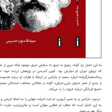
به این ‌اعتبار نزد گوته، رجوع به شرق نه ستایشِ شرق موجود بلکه دوری از ع
که اروپای دوران او دچارش بود. کوین آندرسن در پژوهش ارزنده‌ خود، «م
پسااستعمارگرایانه‌ ادوارد سعید از مارکس در ارتباط با نظرات او درباره هندوس
از بندی از شعر «دیوان غربی-‌شرقی» گوته در مقالاتی مختلف، استدلال سعید 
«منبع فرزانگی درباره شرق» را رد می‌کند.
درمورد مارکس و به تعبیر آزبورن، او ایده ادبیات جهانی را به لحاظ تاریخی و ج
به این اعتبار است که خطاب او خطابی جهانی است و به‌این‌ترتیب عبارت «
دیگر هم می‌شود.