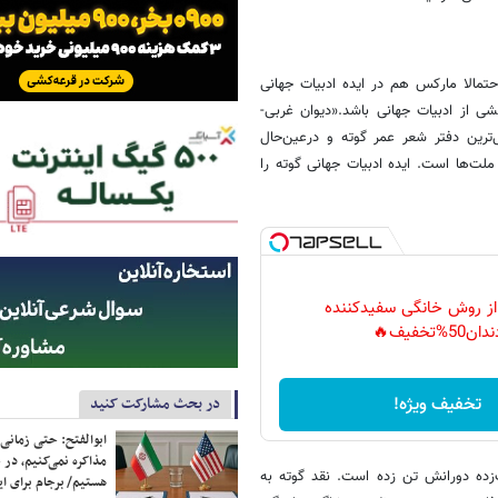
حتمالا مارکس هم در ایده ادبیات جهانی
 از ادبیات جهانی باشد.«دیوان غربی‌-
‌ترین دفتر شعر عمر گوته و درعین‌حال
لت‌ها است. ایده ادبیات جهانی گوته را
 از روش خانگی سفیدکننده
دان50%تخفیف🔥
تخفیف ویژه!
در بحث مشارکت کنید
ابوالفتح: حتی زمانی 
مذاکره نمی‌کنیم، در 
زده دورانش تن زده است. نقد گوته به
هستیم/ برجام برای ای