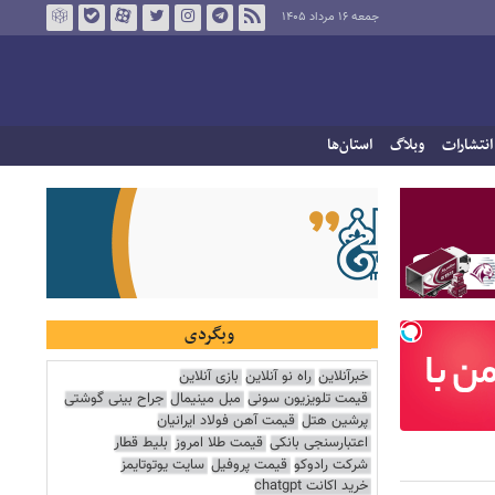
جمعه ۱۶ مرداد ۱۴۰۵
انتشارات
وبلاگ
استان‌ها
وبگردی
خبرآنلاین
راه نو آنلاین
بازی آنلاین
قیمت تلویزیون سونی
مبل مینیمال
جراح بینی گوشتی
پرشین هتل
قیمت آهن فولاد ایرانیان
اعتبارسنجی بانکی
قیمت طلا امروز
بلیط قطار
شرکت رادوکو
قیمت پروفیل
سایت یوتوتایمز
خرید اکانت chatgpt