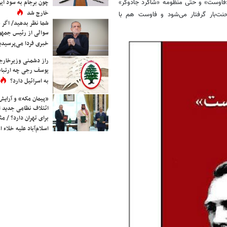
چون برجام به سود ایرا
 «فاوست» و حتی منظومه «شاگرد جادوگر»
خارج شد
نت‌بار گرفتار می‌شود و فاوست هم با
شما نظر بدهید/ اگر خ
سوالی از رئیس جمه
خبری فردا می‌پرسیدی
راز دشمنی وزیرخارجه 
یوسف رجی چه ارتباط
به اسرائیل دارد؟
«پیمان مکه» و آرایش
ائتلاف نظامی جدید 
برای تهران دارد؟ / مث
اسلام‌آباد علیه خلاء