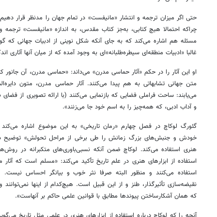
حتی اگر میزان ترجمه و انتشار «مانیفست» در تمام جهان را مدنظر قرار دهیم، م
چراکه احتمالا هیچ کتابی، به‌جز کتاب مقدس، به اندازه «مانیفست» ترجمه و
مسئله هم اشاره می‌کند که به جای آنکه شکل نوینی از ادبیات جهانی که گو
غالبا «ادبیات منطقه‌ای سیطره‌طلبانه»‌ای به وجود آمده که از میان آنها آثاری ان
او این آثار را در حکم «آثار حماسی مدرن» می‌داند: «حماسی مدرن، آن جانور
متن جهانی تشابهاتی به هم پیدا می‌کنند. آثار حماسی مدرن، متون دایره‌
می‌یابند: ساحت فراملی فضایی که بازنمایی می‌کنند (با ارائه تصویری از فضای با
و آداب ادبی، که همه‌چیز را به اسم خود جا می‌زنند».
گئورگ لوکاچ در فصل چهارم «رمان تاریخی» به این موضوع اشاره می‌کند که
خودش و جنبش‌های بزرگ زمانش را طی برخی از مراحل تحولش» توضیح دهد،
هنری استفاده می‌کند. لوکاچ ضمن آنکه نسبی‌باوری‌های متکبرانه در روش‌ها
استفاده از ابزارهای هنری در علم تاریخ تأکید می‌کند: «مسلم است که آثار مهم
استفاده می‌کنند و منظور البته صرفا نثر خوب و بیانگر احساس نیست. 
نقیضه‌سازی تأثیرگذار، طنز و از این قبیل است. هیچ‌کدام از اینها نمی‌توان
که همان آشکارساختن پیوندها مطابق با قوانین علمی حاکم بر آنهاست».
آنچه را که لوکاچ درباره استفاده از ابزارهای هنری در علمی مثل تاریخ می‌گو