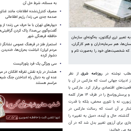
به مسئله، شرط حل آن
مصرف کنترل‌نشده اطلاعات مانند غذای 
صدمه جدی می زند/ رژیم اطلاعاتی
دیوارهای تهران با ما حرف می زنند؛ از و
گفت‌وگوی بی‌صدا/ پاک کردن گرافیتی‌
حافظه فرهنگی شهر
تعبیر تری ایگلتون، به‌گونه‌ای سازمان‌
ان‌ها، هم سرمایه‌داران و هم کارگران،
استمرار طنز در فرهنگ عمومی نشانگر ت
مردم ایران/ انباشت بحران‌ها، خندیدن ر
ند که شخصیت‌های خود را به‌صورت تام و
دشوار کرده
سی ویژگی یک فرد پلورالیست
هشدار در باره نقش تفرقه افکنان در مر
لب نوشته در
روزنامه شرق
. از نظر
عده ای به دنبال راه انداختن جنگ شیع
ز ادبیات جهانی است که مارکس در آن با
مراسم هستند
قعیت‌های اقتصادی برقرار کرد. مارکس با
تکنیک «مونتاژ»، شش فرم ادبی متمایز از جمله روایت تاریخی، داستان گوتیک و پرسش‌وپاسخ را در ظرف ۱۴ هزار کلمه
زبورن، نه با تئوری محض، بلکه با قدرت
نوشتار بر آن است که رسالت مارکس در
 گذشته، حال و آینده، «میل به تغییر» را
ازی برای آرزوی تغییر بدل شد که در آن
امه می خوانید: