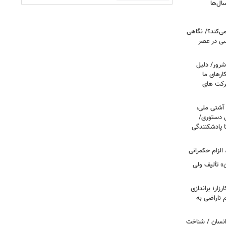
ال‌ها
می‌کند؟/ نگاهی
سی در عصر
شرور/ دلیل
رهای ما
شرکت های
 آشتی ملی،
نی دستوری/
ا پادشکنندگی
الزام حکمرانی
ن» تألیف ولی
ار؛ براندازی
ناراضی به
انسان / شناخت