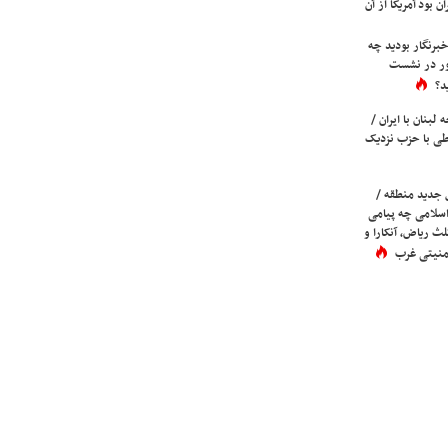
ن بود آمریکا از آن
برنگار بودید چه
ور در نشست
د؟
لبنان با ایران /
ی با حزب نزدیک
 جدید منطقه /
اسلامی چه پیامی
لث ریاض، آنکارا و
 امنیتی غرب