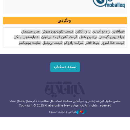
وبگردی
خبرآنلاین
راه نو آنلاین
بازی آنلاین
قیمت تلویزیون سونی
مبل مینیمال
جراح بینی گوشتی
پرشین هتل
قیمت آهن فولاد ایرانیان
اعتبارسنجی بانکی
قیمت طلا امروز
بلیط قطار
شرکت رادوکو
قیمت پروفیل
سایت یوتوتایمز
نسخه دسکتاپ
تمامی حقوق این سایت برای خبرآنلاین محفوظ است. نقل مطالب با ذکر منبع بلامانع است.
Copyright © 2025 khabaronline News Agancy, All rights reserved
طراحی و تولید: نستوه