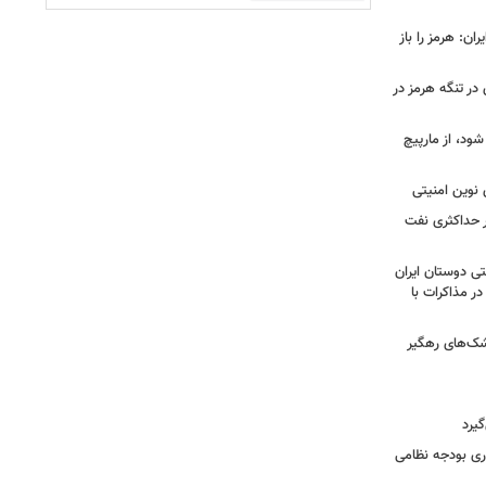
ان: هرمز را باز
 در تنگه هرمز در
شود، از مارپیچ
 نوین امنیتی
ر حداکثری نفت
ی دوستان ایران
در مذاکرات با
شک‌های رهگیر
گیرد
یش ۱۴ میلیارد دلاری بودجه نظامی