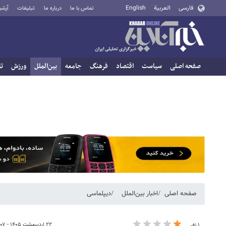
فارسی
العربية
English
تماس با ما
درباره ما
تبلیغات
آرشی
صفحه اصلی
سیاست
اقتصاد
فرهنگ
جامعه
بین‌الملل
ورزش
تا
صفحه اصلی
اخبار بین‌الملل
دیپلماسی
۲۲ اردیبهشت ۱۴۰۵ - ۰۷:۰۷
۱ نفر