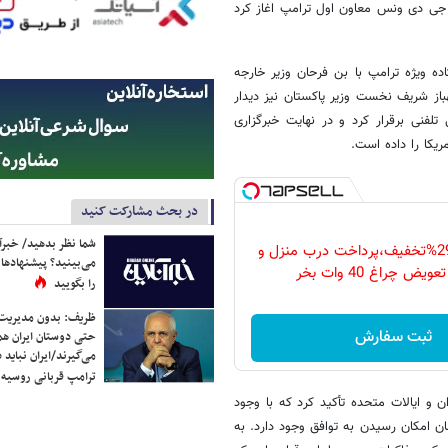
با جی دی ونس معاون اول ترامپ اغاز کرد
ده ویژه ترامپ با بن فرحان وزیر خارجه
باز شریف نخست وزیر پاکستان نیز دیدار
فنی برقرار کرد و در نهایت خبرگزاری
مریکا را داده است.
در بحث مشارکت کنید
شما نظر بدهید/ خبرآن
فقط امروز با 29%تخفیف،پرداخت درب منزل و
می‌بینید؟ پیشنهادها 
ویض چراغ 40 وات بخر
را بگویید
ظریف: بدون مدیریت ت
ثبت سفارش
حتی دوستان ایران هم 
می‌گیرند/ایران نباید 
ترامپ قربانی روسیه
ن و ایالات متحده تأکید کرد که با وجود
 امکان رسیدن به توافق وجود دارد. به