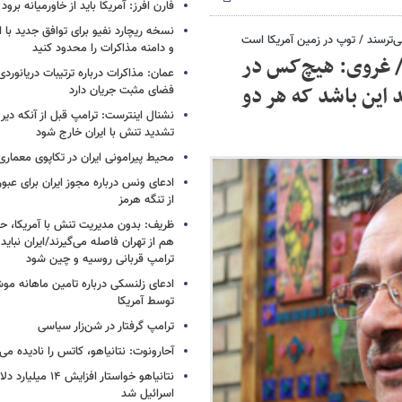
فارن افرز: آمریکا باید از خاورمیانه برود
نسخه ریچارد نفیو برای توافق جدید با ایر
ی‌ترسند / توپ در زمین آمریکا است
و دامنه مذاکرات را محدود کنید
 / غروی: هیچ‌کس در
عمان: مذاکرات درباره ترتیبات دریانوردی
این باشد که هر دو
فضای مثبت جریان دارد
نشنال اینترست: ترامپ قبل از آنکه دیر 
تشدید تنش با ایران خارج شود
محیط پیرامونی ایران در تکاپوی معماری
ادعای ونس درباره مجوز ایران برای عبو
از تنگه هرمز
ظریف: بدون مدیریت تنش با آمریکا، حت
هم از تهران فاصله می‌گیرند/ایران نباید 
ترامپ قربانی روسیه و چین شود
ادعای زلنسکی درباره تامین ماهانه مو
توسط آمریکا
ترامپ گرفتار در شن‌زار سیاسی
آحارونوت: نتانیاهو، کاتس را نادیده می‌
نتانیاهو خواستار افزا
اسرائیل شد