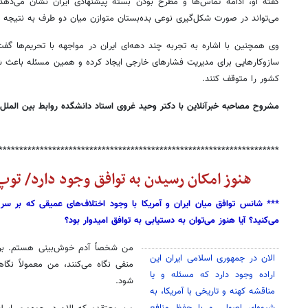
گفته او، ادامه تماس‌ها و مطرح بودن بسته پیشنهادی ایران نشان می‌دهد 
می‌تواند در صورت شکل‌گیری نوعی بده‌بستان متوازن میان دو طرف به نتیجه 
وی همچنین با اشاره به تجربه چند دهه‌ای ایران در مواجهه با تحریم‌ها گف
سازوکارهایی برای مدیریت فشارهای خارجی ایجاد کرده و همین مسئله باعث شده
کشور را متوقف کنند.
مشروح مصاحبه خبرآنلاین با دکتر وحید غروی استاد دانشگده روابط بین الملل 
********************************************************************
هنوز امکان رسیدن به توافق وجود دارد/ تو
*** شانس توافق میان ایران و آمریکا با وجود اختلاف‌های عمیقی که بر سر م
می‌کنید؟ آیا هنوز می‌توان به دستیابی به توافق امیدوار بود؟
من شخصاً آدم خوش‌بینی هستم. برخ
الان در جمهوری اسلامی ایران این
منفی نگاه می‌کنند، من معمولاً نگ
اراده وجود دارد که مسئله و یا
شود.
مناقشه کهنه و تاریخی با آمریکا، به
شیوه‌ای اصولی و با حفظ منافع