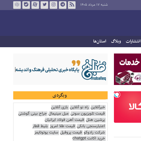
شنبه ۱۷ مرداد ۱۴۰۵
انتشارات
وبلاگ
استان‌ها
وبگردی
خبرآنلاین
راه نو آنلاین
بازی آنلاین
قیمت تلویزیون سونی
مبل مینیمال
جراح بینی گوشتی
پرشین هتل
قیمت آهن فولاد ایرانیان
اعتبارسنجی بانکی
قیمت طلا امروز
بلیط قطار
شرکت رادوکو
قیمت پروفیل
سایت یوتوتایمز
خرید اکانت chatgpt