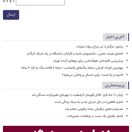
9 + 8 =
ارسال
آخرین اخبار
برخورد مرگبار با تیر چراغ برق/ جزئیات
اعضای هیئت علمی، دانشجویان نخبه و کارکنان دانشگاه در یک شبکه‌ اثرگذار
پیش‌بینی کارشناس هواشناسی برای روزهای آینده تهران
چهارمین کودک قربانی حمله سگ‌های بلاصاحب؛ حمله ۶ قلاده سگ به آراد ۹ ساله
النینو در راه است؛ پاییز امسال پرچالش می‌شود؟
پربیننده‌ترین
پایان ۱۱ ماه فرار؛ قاتل قهرمان کراسفیت با چهره‌ای تغییرکرده دستگیر شد
«تجرد قطعی» در حال تبدیل شدن به سبک زندگی است
محدودیت‌های ترافیکی جاده چالوس اعلام شد
کشف بقایای یک جسد در ارتفاعات شمیرانات