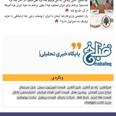
ابوالفتح: حتی زمانی که می‌گوییم مذاکره نمی‌کنیم، در حال مذاکره
هستیم/ برجام برای ایران معجزه بود/ چون برجام به سود ایران بود آمریکا
از آن خارج شد
راز دشمنی وزیرخارجه لبنان با ایران / یوسف رجی چه ارتباطی با حزب
نزدیک به اسرائیل دارد؟
وبگردی
خبرآنلاین
راه نو آنلاین
بازی آنلاین
قیمت تلویزیون سونی
مبل مینیمال
جراح بینی گوشتی
پرشین هتل
قیمت آهن فولاد ایرانیان
اعتبارسنجی بانکی
قیمت طلا امروز
بلیط قطار
شرکت رادوکو
قیمت پروفیل
سایت یوتوتایمز
خرید اکانت chatgpt