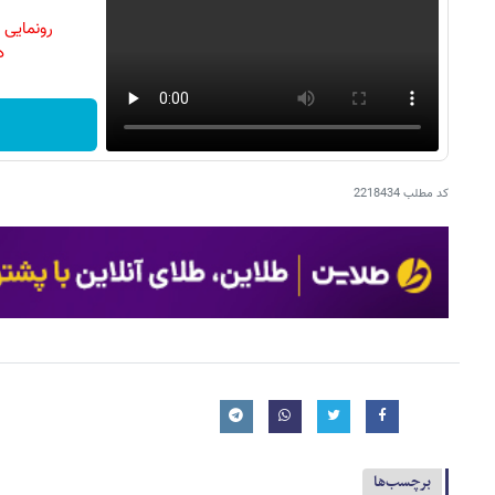
رونمایی
دن
کد مطلب
2218434
برچسب‌ها