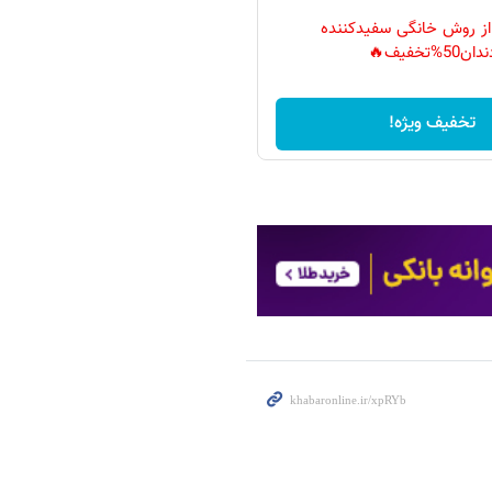
 از روش خانگی سفیدکننده
دان50%تخفیف🔥
تخفیف ویژه!