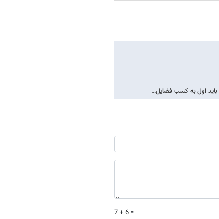
 باید اول به کسب فضایل…
7 + 6 =