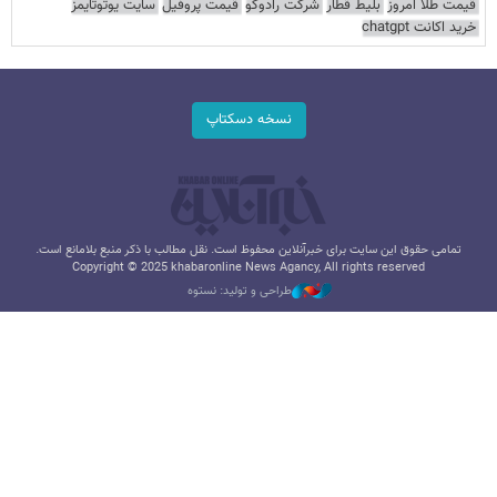
قیمت طلا امروز
بلیط قطار
شرکت رادوکو
قیمت پروفیل
سایت یوتوتایمز
خرید اکانت chatgpt
نسخه دسکتاپ
تمامی حقوق این سایت برای خبرآنلاین محفوظ است. نقل مطالب با ذکر منبع بلامانع است.
Copyright © 2025 khabaronline News Agancy, All rights reserved
طراحی و تولید: نستوه