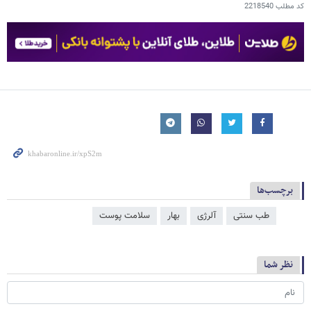
کد مطلب
2218540
برچسب‌ها
طب سنتی
آلرژی
بهار
سلامت پوست
نظر شما