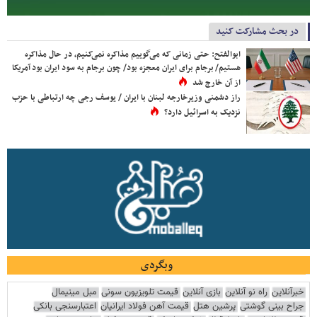
در بحث مشارکت کنید
ابوالفتح: حتی زمانی که می‌گوییم مذاکره نمی‌کنیم، در حال مذاکره
هستیم/ برجام برای ایران معجزه بود/ چون برجام به سود ایران بود آمریکا
از آن خارج شد
راز دشمنی وزیرخارجه لبنان با ایران / یوسف رجی چه ارتباطی با حزب
نزدیک به اسرائیل دارد؟
وبگردی
خبرآنلاین
راه نو آنلاین
بازی آنلاین
قیمت تلویزیون سونی
مبل مینیمال
جراح بینی گوشتی
پرشین هتل
قیمت آهن فولاد ایرانیان
اعتبارسنجی بانکی