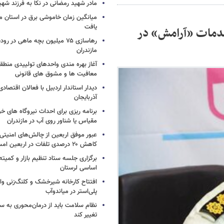
مادر شهید رمضانی در نکا به فرزند 
میانگین زمان خاموشی برق در استان م
یافت
خدمات «آرامش» در
رهاسازی ۷۵ میلیون بچه ماهی در ر
مازندران
آغاز بهره مندی واحدهای تولییدی منطقه 
معافیت ها و مشوق های قانونی
دیدار استاندار اردبیل با فعالان اقتصا
آذربایجان
برنامه ریزی برای احداث نیروگاه های
مقیاس یا شناور روی آب در مازندران
عبور موفق اربعین از چالش‌های امنیتی 
کاهش ۲۰ درصدی تلفات در اربعین امسال
برگزاری جلسه ستاد تنظیم بازار و کمیته
اساسی لرستان
افتتاح کارخانه شیرخشک و کلنگ‌زنی واح
پلی‌استر در میاندوآب
نظام سلامت باید از درمان‌محوری به 
تغییر کند