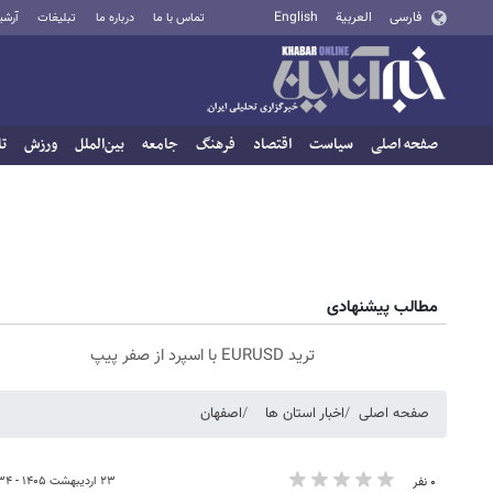
فارسی
العربية
English
تماس با ما
درباره ما
تبلیغات
آرشی
صفحه اصلی
سیاست
اقتصاد
فرهنگ
جامعه
بین‌الملل
ورزش
تا
مطالب پیشنهادی
ترید EURUSD با اسپرد از صفر پیپ
صفحه اصلی
اخبار استان ها
اصفهان
۲۳ اردیبهشت ۱۴۰۵ - ۱۷:۳۴
۰ نفر