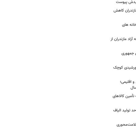
شهیدش پیوست
ازندران کاهش
ودخانه های
آزاد مازندران از
دی جمهوری
 خورشیدی کوچک
و اقلیمی؛
 تأمین کالاهای
د تولید الیاف
سلامت‌محوری