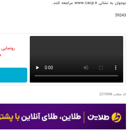
نوجوان به نشانی www.cacp.ir مراجعه کنند.
59243
رونمایی
دن
کد مطلب
2219396