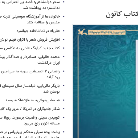
سحر دولتشاهی: قصد بی احترامی به با
نداشتم؛ بد برداشت شد
خانواده‌ها از آموزشگاه موسیقی کارت
مدرس را مطالبه کنند
«ناریا» در تماشاخانه جوانمرد
افزایش فروش شعر با اکران فیلم نولان
کتاب جدید کیارنگ علایی به عکاسی س
محمد حقیقی، صدابردار و صداگذار پ
ایران درگذشت
راهیابی ۲ انیمیشن سوره به سی‌امی
رود آیلند
بازیگر مالزیایی، فیلمساز سال سینمای آ
بوسان شد
«بیضایی‌خوانی» به «اژدهاک» رسید
شکار جادوگران در آمریکا / مرور یک کاب
کوبیدن سیلی واقعیت برصورت رویا؛ سی
مساله اکران رنج می‌برد
پشت پرده سیلی محکم بی‌تی‌اس بر صو