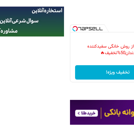
 از روش خانگی سفیدکننده
دان50%تخفیف🔥
تخفیف ویژه!