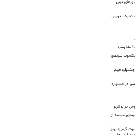
ورهای دینی
 صلاحیت تدریس
نگ‌ها رسید
یشکسوت سینمای
ن جشنواره فیلم
سیا در جشنواره
وس در لوکارنو
نمای مستند از
رت گرمی/ زوال