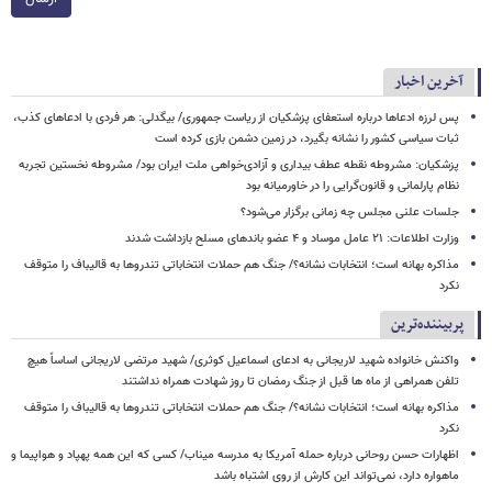
آخرین اخبار
پس لرزه ادعاها درباره استعفای پزشکیان از ریاست جمهوری/ بیگدلی: هر فردی با ادعاهای کذب،
ثبات سیاسی کشور را نشانه بگیرد، در زمین دشمن بازی کرده است
پزشکیان: مشروطه نقطه عطف بیداری و آزادی‌خواهی ملت ایران بود/ مشروطه نخستین تجربه
نظام پارلمانی و قانون‌گرایی را در خاورمیانه بود
جلسات علنی مجلس چه زمانی برگزار می‌شود؟
وزارت اطلاعات: ۲۱ عامل موساد و ۴ عضو باندهای مسلح بازداشت شدند
مذاکره بهانه است؛ انتخابات نشانه؟/ جنگ هم حملات انتخاباتی تندروها به قالیباف را متوقف
نکرد
پربیننده‌ترین
واکنش خانواده شهید لاریجانی به ادعای اسماعیل کوثری/ شهید مرتضی لاریجانی اساساً هیچ
تلفن همراهی از ماه ها قبل از جنگ رمضان تا روز شهادت همراه نداشتند
مذاکره بهانه است؛ انتخابات نشانه؟/ جنگ هم حملات انتخاباتی تندروها به قالیباف را متوقف
نکرد
اظهارات حسن روحانی درباره حمله آمریکا به مدرسه میناب/ کسی که این همه پهپاد و هواپیما و
ماهواره دارد، نمی‌تواند این کارش از روی اشتباه باشد