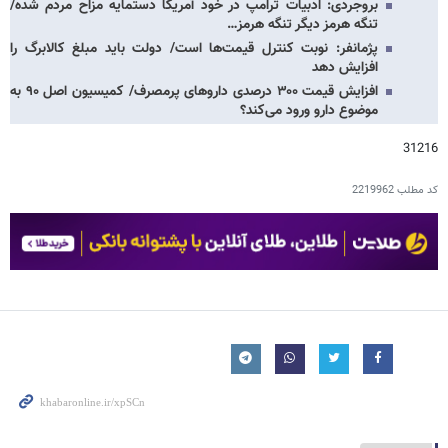
بروجردی: ادبیات ترامپ در خود آمریکا دستمایه مزاح مردم شده/
تنگه هرمز دیگر تنگه هرمز…
پژمانفر: نوبت کنترل قیمت‌ها است/ دولت باید مبلغ کالابرگ را
افزایش دهد
افزایش قیمت ۳۰۰ درصدی داروهای پرمصرف/ کمیسیون اصل ۹۰ به
موضوع دارو ورود می‌کند؟
31216
کد مطلب
2219962