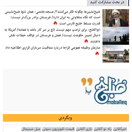
در بحث مشارکت کنید
شیخ‌نشین‌ها چگونه فکر می‌کنند؟/ مسجدجامعی: عمان تنها شیخ‌نشینی
است که نگاه متفاوتی به ایران دارد/ عربستان برادر بزرگ‌تر نیست؛
قدرت مسلط خلیج فارس است
ابوالفتح: برای ترامپ مهم نیست تاج بر سر کار باشد یا عمامه/ آمریکا به
دنبال تغییر حکومت نیست/ عمان و عربستان در توقف حملات نقش
داشتند
سازمان وظیفه عمومی فراجا درباره معافیت سربازان فراری اطلاعیه داد
وبگردی
خبرآنلاین
راه نو آنلاین
بازی آنلاین
قیمت تلویزیون سونی
مبل مینیمال