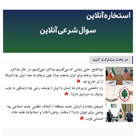
در بحث مشارکت کنید
ابوالفتح: حتی زمانی که می‌گوییم مذاکره نمی‌کنیم، در حال مذاکره
هستیم/ برجام برای ایران معجزه بود/ چون برجام به سود ایران بود آمریکا
از آن خارج شد
راز دشمنی وزیرخارجه لبنان با ایران / یوسف رجی چه ارتباطی با حزب
نزدیک به اسرائیل دارد؟
«پیمان مکه» و آرایش جدید منطقه / ائتلاف نظامی جدید اسلامی چه
پیامی برای تهران دارد؟ / مثلث ریاض، آنکارا و اسلام‌آباد علیه خلاء
امنیتی غرب