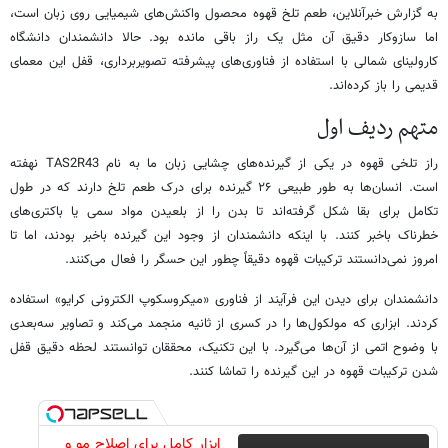
به گزارش خبرآنلاین، طعم تلخ قهوه محصول واکنش‌های شیمیایی روی زبان است،
اما سازوکار دقیق آن مثل یک راز باقی مانده بود. حالا دانشمندان دانشگاه
کارولینای شمالی با استفاده از فناوری‌های پیشرفته تصویربرداری، قفل این معمای
قدیمی را باز کرده‌اند.
متهم ردیف اول
راز تلخی قهوه در یکی از گیرنده‌های چشایی زبان ما به نام TAS2R43 نهفته
است. انسان‌ها به طور طبیعی ۲۶ گیرنده برای درک طعم تلخ دارند که در طول
تکامل برای بقا شکل گرفته‌اند تا بدن را از بلعیدن مواد سمی یا باکتری‌های
خطرناک باخبر کنند. با اینکه دانشمندان از وجود این گیرنده باخبر بودند، اما تا
امروز نمی‌دانستند ترکیبات قهوه دقیقاً چطور این حسگر را فعال می‌کنند.
دانشمندان برای دیدن این فرآیند از فناوری «میکروسکوپ الکترونی کرایو» استفاده
کردند. ابزاری که مولکول‌ها را در کسری از ثانیه منجمد می‌کند و تصاویر سه‌بعدی
با وضوح اتمی از آن‌ها می‌گیرد. با این تکنیک، محققان توانستند لحظه دقیق قفل
شدن ترکیبات قهوه در این گیرنده را تماشا کنند.
ابزار کامل برای اصلاح مو و