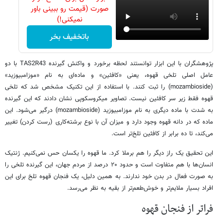
صورت (قیمت رو ببینی باور
نمیکنی!)
باتخفیف بخر
پژوهشگران با این ابزار توانستند لحظه برخورد و واکنش گیرنده TAS2R43 با دو
عامل اصلی تلخی قهوه، یعنی «کافئین» و ماده‌ای به نام «موزامبیوزید»
(mozambioside) را ثبت کنند. با استفاده از این تکنیک مشخص شد که تلخی
قهوه فقط زیر سر کافئین نیست. تصاویر میکروسکوپی نشان دادند که این گیرنده
به شدت با ماده دیگری به نام موزامبیوزید (mozambioside) درگیر می‌شود. این
ماده که در دانه قهوه وجود دارد و میزان آن با نوع برشته‌کاری (رست کردن) تغییر
می‌کند، تا ده برابر از کافئین تلخ‌تر است.
این تحقیق یک راز دیگر را هم برملا کرد. ما قهوه را یکسان حس نمی‌کنیم. ژنتیک
انسان‌ها با هم متفاوت است و حدود ۲۰ درصد از مردم جهان، این گیرنده تلخی را
به صورت فعال در بدن خود ندارند. به همین دلیل، یک فنجان قهوه تلخ برای این
افراد بسیار ملایم‌تر و خوش‌طعم‌تر از بقیه به نظر می‌رسد.
فراتر از فنجان قهوه