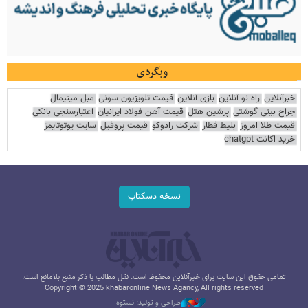
وبگردی
خبرآنلاین
راه نو آنلاین
بازی آنلاین
قیمت تلویزیون سونی
مبل مینیمال
جراح بینی گوشتی
پرشین هتل
قیمت آهن فولاد ایرانیان
اعتبارسنجی بانکی
قیمت طلا امروز
بلیط قطار
شرکت رادوکو
قیمت پروفیل
سایت یوتوتایمز
خرید اکانت chatgpt
نسخه دسکتاپ
تمامی حقوق این سایت برای خبرآنلاین محفوظ است. نقل مطالب با ذکر منبع بلامانع است.
Copyright © 2025 khabaronline News Agancy, All rights reserved
طراحی و تولید: نستوه