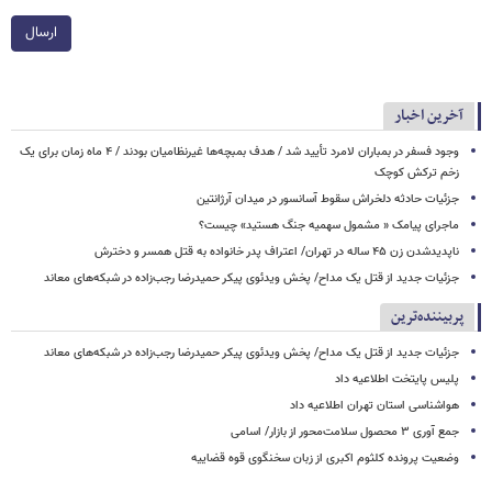
ارسال
آخرین اخبار
وجود فسفر در بمباران لامرد تأیید شد / هدف بمبچه‌ها غیرنظامیان بودند / ۴ ماه زمان برای یک
زخم ترکش کوچک
جزئیات حادثه دلخراش سقوط آسانسور در میدان آرژانتین
ماجرای پیامک « مشمول سهمیه جنگ هستید» چیست؟
ناپدیدشدن زن ۴۵ ساله در تهران/ اعتراف پدر خانواده به قتل همسر و دخترش
جزئیات جدید از قتل یک مداح/ پخش ویدئوی پیکر حمیدرضا رجب‌زاده در شبکه‌های معاند
پربیننده‌ترین
جزئیات جدید از قتل یک مداح/ پخش ویدئوی پیکر حمیدرضا رجب‌زاده در شبکه‌های معاند
پلیس پایتخت اطلاعیه داد
هواشناسی استان تهران اطلاعیه داد
جمع آوری ۳ محصول سلامت‌محور از بازار/ اسامی
وضعیت پرونده کلثوم اکبری از زبان سخنگوی قوه قضاییه