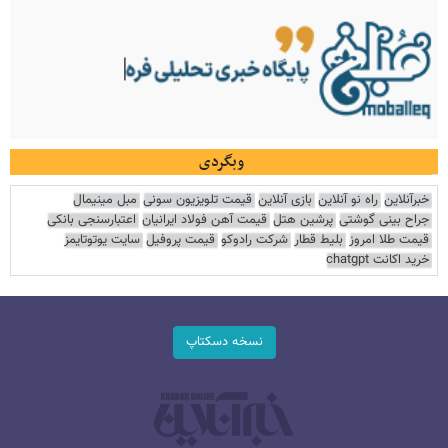
وبگردی
خبرآنلاین
راه نو آنلاین
بازی آنلاین
قیمت تلویزیون سونی
مبل مینیمال
جراح بینی گوشتی
پرشین هتل
قیمت آهن فولاد ایرانیان
اعتبارسنجی بانکی
قیمت طلا امروز
بلیط قطار
شرکت رادوکو
قیمت پروفیل
سایت یوتوتایمز
خرید اکانت chatgpt
نسخه دسکتاپ