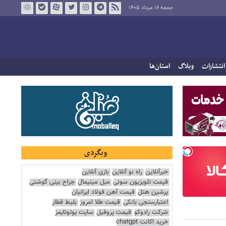
جمعه ۱۶ مرداد ۱۴۰۵
انتشارات
وبلاگ
استان‌ها
وبگردی
خبرآنلاین
راه نو آنلاین
بازی آنلاین
قیمت تلویزیون سونی
مبل مینیمال
جراح بینی گوشتی
پرشین هتل
قیمت آهن فولاد ایرانیان
اعتبارسنجی بانکی
قیمت طلا امروز
بلیط قطار
شرکت رادوکو
قیمت پروفیل
سایت یوتوتایمز
خرید اکانت chatgpt