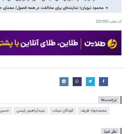
محمود نبویان؛ نماینده‌ای برای مخالفت در همه فصول/ معمای ح
کد مطلب
2221923
برچسب‌ها
محمدجواد ظریف
کودکان میناب
سیدابراهیم رئیسی
حسین ا
نظر شما