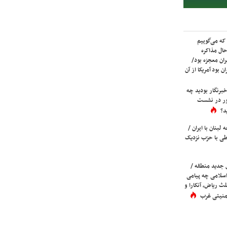
که می‌گوییم
حال مذاکره
ران معجزه بود/
ن بود آمریکا از آن
برنگار بودید چه
ور در نشست
د؟
لبنان با ایران /
ی با حزب نزدیک
 جدید منطقه /
اسلامی چه پیامی
لث ریاض، آنکارا و
 امنیتی غرب