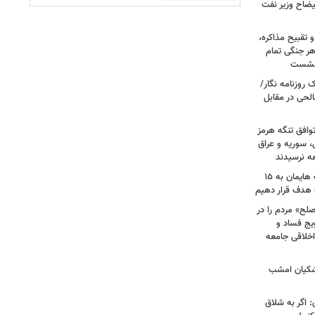
یضاح وزیر نفت
تقبیح مذاکره،
هر جنگی تمام
 نشست
روزنامه نگار/
حی در مقابل
وافق تنگه هرمز
ی، سوریه و عراق
عه نرسیدند
امام‌ جمعه اهواز: با افزایش برد موشک هایمان به ۱۵
ا هدف قرار دهیم
لح» مردم را در
یج فساد و
اخلاقی جامعه
شکیان امشب
: اگر به شلاق