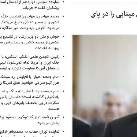
نماینده مجلس دوازدهم از احتمال است
پزشکیان گفت + جزئیات
ینابی را در پای
محمد مهاجری: مهاجری: تقدیس جنگ و 
کشور را از مسیر عقلانی خارج می‌کند/ 
می‌شود؛ آخرش باید پشت میز مذاکره
خوش و بش دو وزیر ارشاد در تشییع یک 
عکسی از محمد خاتمی و سیدعباس صال
روزنامه اطلاعات
رئیس انجمن علمی انقلاب اسلامی: با ت
جنگ ایران و آمریکا تمام نمی‌شود/ لیب
در مقابل آمریکا مقاومت نکردند و توس
هزار کیلومتر می خواهیم عمق آمریکا ر
امام جمعه پاوه: فضای «نه جنگ و نه ص
بلاتکلیفی گذاشته است/ دشمنان با ترو
منکرات در پی تضعیف باورهای دینی و 
هستند
آخرین قسمت از گفت‌وگوی مسعود پز
پخش می‌شود
نماینده تهران خطاب به محمدباقر خرازی