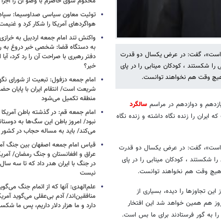
محکوم شوی حاضرم با وضو آن را اجرا 
توئیت معاون سیاسی صداوسیما: سپاه ب
هواگردهای آمریکا را شکار کرد و غنیم
واکنش تند امام جمعه اردبیل به خرازی
به دستگاه قضا: شخصی خبر دروغ به 
ده است»، گفت: در عرض یکسال دو قدرت
دفتر رهبری با صراحت آن را رد کرد، آیا
خیر؟
ی را شکستند ، کودکان مینابی را در پای
 و هیچ وقت هم نخواهند توانست.
امام جمعه دزفول: تبعیت از شورای نگه
شریعت است/ انتقام ایران با پایان حضور
منطقه تکمیل می‌شود
یازدهم و دوازدهم در مراسم
سالگرد
امام جمعه قم: در گذشته باطن آمریکا و
ایران را زنده نگاه داشته و زنده نگاه
نبود/ امروز باطن این سگ‌ها به دوست
می‌کند/ باید به مساله حجاب در کشور
قیاس امام جمعه اصفهان بین جنگ آمری
ده است»، گفت: در عرض یکسال دو قدرت
 را شکستند ، کودکان مینابی را در پای
در جنگ با ایران هدر داد که تا سه سال 
 و هیچ وقت هم نخواهند توانست.
نیست
علم‌الهدی: آنها که از اتمام جنگ می‌گوی
این تجاوزها را دیده، بسیاری از
امروز هم همین خواهد شد این افتخار
دارد و ما هزار دلار داریم، پس ما شکس
را به گور فرستادند برای ما بس است.