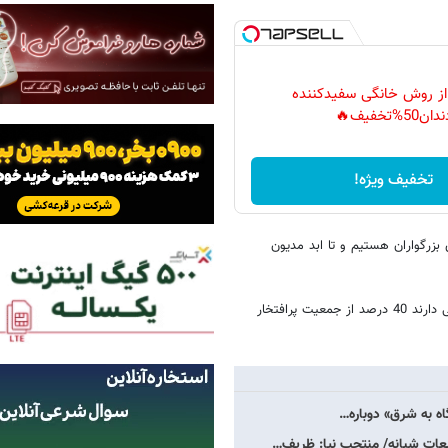
 از روش خانگی سفیدکننده
دان50%تخفیف🔥
تخفیف ویژه!
 بزرگواران هستیم و تا ابد مدیون
وزیر پیشین امور خارجه تصریح کرد: شهدای وزارت خارجه که تعداد قابل توجهی دارند 40 درصد از جمعیت پرافتخار
گاه به شرق» دوباره…
معات شبانه/ منتجب نیا: ظریف…