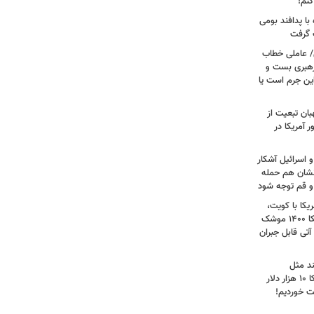
کنم!
ا پدافند بومی
ت گرفت
/ عاملی خطاب
رهبری بست و
 این جرم است یا
بان تبعیت از
 آمریکا در
 اسرائیل آشکار
انشان هم حمله
 و قم توجه شود
کا با کویت،
عراق و افغانستان و جنگ رمضان/ آمریکا ۱۴۰۰ موشک
آتی قابل جبران
ند مثل
منافقین‌اند/ آدم بی‌عقلی می‌گوید آمریکا ۱۰ هزار دلار
ت خوردیم!