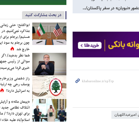
ضور «نبویان» در سفر پاکستان/…
در بحث مشارکت کنید
ابوالفتح: حتی زمانی 
مذاکره نمی‌کنیم، در 
هستیم/ برجام برای ای
چون برجام به سود ایرا
خارج شد
شما نظر بدهید/ اگر خ
سوالی از رئیس جمه
خبری فردا می‌پرسیدی
راز دشمنی وزیرخارجه 
یوسف رجی چه ارتباط
به اسرائیل دارد؟
«پیمان مکه» و آرایش
ائتلاف نظامی جدید 
برای تهران دارد؟ / مث
میرعبداللهیان
اسلام‌آباد علیه خلاء