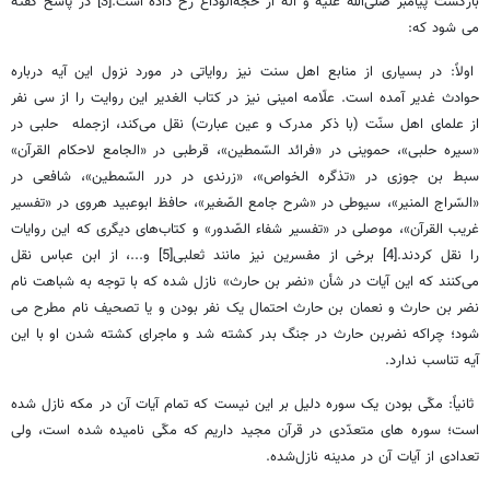
بازگشت پیامبر صلی‌الله علیه و آله از حجه‌الوداع رخ داده است.[3] در پاسخ گفته
می شود که:
اولاً: در بسیاری از منابع اهل سنت نیز روایاتی در مورد نزول این آیه درباره
حوادث غدیر آمده است. علّامه امینی نیز در کتاب الغدیر این روایت را از سی نفر
از علمای اهل سنّت (با ذکر مدرک و عین عبارت) نقل می‌کند، ازجمله حلبی در
«سیره حلبی»، حموینی در «فرائد السّمطین»، قرطبی در «الجامع لاحکام القرآن»
سبط بن جوزی در «تذگره الخواص»، «زرندی در درر السّمطین»، شافعی در
«السّراج المنیر»، سیوطی در «شرح جامع الصّغیر»، حافظ ابوعبید هروی در «تفسیر
غریب القرآن»، موصلی در «تفسیر شفاء الصّدور» و کتاب‌های دیگری که این روایات
را نقل کردند.[4] برخی از مفسرین نیز مانند ثعلبی[5] و...، از ابن عباس نقل
می‌کنند که این آیات در شأن «نضر بن حارث» نازل شده که با توجه به شباهت نام
نضر بن حارث و نعمان بن حارث احتمال یک نفر بودن و یا تصحیف نام مطرح می
شود؛ چراکه نضربن حارث در جنگ بدر کشته شد و ماجرای کشته شدن او با این
آیه تناسب ندارد.
ثانیاً: مکّی بودن یک سوره دلیل بر این نیست که تمام آیات آن در مکه نازل شده
است؛ سوره های متعدّدی در قرآن مجید داریم که مکّی نامیده شده است، ولی
تعدادی از آیات آن در مدینه نازل‌شده.