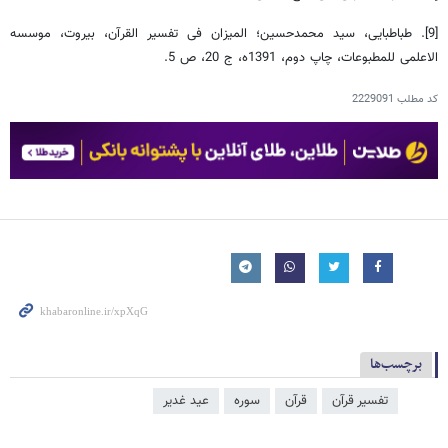
[9]. طباطبایی، سید محمدحسین؛‌ المیزان فی تفسیر القرآن، بیروت، موسسه
الاعلمی للمطبوعات، چاپ دوم، 1391ه، ج 20، ص 5.
کد مطلب
2229091
برچسب‌ها
تفسیر قرآن
قرآن
سوره
عید غدیر