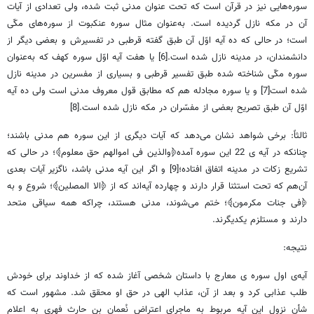
سوره‌هایی نیز در قرآن است که تحت عنوان مدنی ثبت شده، ولی تعدادی از آیات
آن در مکه نازل گردیده است. به‌عنوان مثال سوره عنکبوت از سوره‌های مکّی
است؛ در حالی که ده آیه اوّل آن طبق گفته قرطبی در تفسیرش و بعضی دیگر از
دانشمندان، در مدینه نازل شده است.[6] یا هفت آیه اوّل سوره‏ کهف‏ که به‌عنوان
سوره‏ مکّی‏ شناخته شده طبق تفسیر قرطبی و بسیاری از مفسرین در مدینه نازل
شده است[7] و یا سوره مجادله هم که مطابق قول معروف مدنی است ولی ده آیه
اوّل آن طبق تصریح بعضی از مفسّران در مکه نازل شده است.[8]
ثالثاً: برخی شواهد نشان می‌دهد که آیات دیگری از این سوره هم مدنی باشند؛
چنانکه در آیه ی 22 این سوره آمده﴿والذین فی اموالهم حق معلوم﴾؛ در حالی که
تشریع زکات در مدینه اتفاق افتاده؛[9] و اگر این آیه مدنی باشد، ناگزیر آیات بعدی
آن‌هم که تحت استثنا قرار دارند و چهارده آیه‌اند که از ﴿الا المصلین﴾؛ شروع و به
﴿فی جنات مکرمون﴾؛ ختم می‌شوند، مدنی هستند، چراکه همه سیاقی متحد
دارند و مستلزم یکدیگرند.
نتیجه:
آیه‌ی اول سوره ی معارج با داستان شخصی آغاز شده که از خداوند برای خودش
طلب عذابی کرد و بعد از آن، عذاب الهی در حق او محقق شد. مشهور است که
شأن نزول این آیه مربوط به ماجرای اعتراض نُعمان بن حارث فهری به اعلام