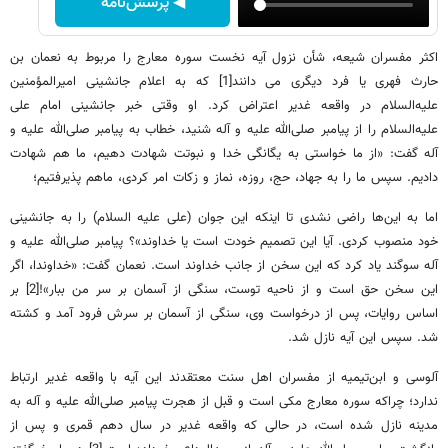
◀ پرسش‌نامه
اکثر مفسران شیعه، شأن نزول آیه نخست سوره معارج را مربوط به نعمان بن
حارث فهری یا فرد دیگری می دانند[1] که به اعلام جانشینی امیرالمؤمنین
علیه‌السلام در واقعه غدیر اعتراض کرد. او وقتی خبر جانشینی امام علی
علیه‌السلام را از پیامبر صلی‌الله علیه و آله شنید، خطاب به پیامبر صلی‌الله علیه و
آله گفت: «از ما خواستی به یگانگی خدا و نبوتت شهادت دهیم، ما هم شهادت
دادیم. سپس ما را به جهاد، حج، روزه، نماز و زکات امر کردی، ماهم پذیرفتیم؛
اما به این‌ها راضی نشدی تا اینکه این جوان (علی علیه السلام) را به جانشینی
خود منصوب کردی. آیا این تصمیم خودت است یا خداوند»؟ پیامبر صلی‌الله علیه و
آله سوگند یاد کرد که این سخن از جانب خداوند است. نعمان گفت: «خداوندا، اگر
این سخن حق است و از ناحیه توست، سنگی از آسمان بر سر من ببار»![2] بر
اساس روایات، پس از درخواست وی، سنگی از آسمان بر سرش فرود آمد و کشته
شد. سپس این آیه نازل شد.
آلوسی و ابن‌تیمیه از مفسران اهل سنت معتقدند این آیه با واقعه غدیر ارتباط
ندارد؛ چراکه سوره معارج مکی است و قبل از هجرت پیامبر صلی‌الله علیه و آله به
مدینه نازل شده است، در حالی که واقعه غدیر در سال دهم قمری و پس از