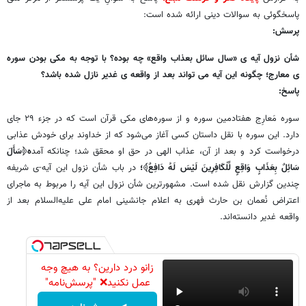
پاسخگوئی به سوالات دینی ارائه شده است:
پرسش:
شأن نزول آیه ی «سال سائل بعذاب واقع» چه بوده؟ با توجه به مکی بودن سوره
ی معارج؛ چگونه این آیه می تواند بعد از واقعه ی غدیر نازل شده باشد؟
پاسخ:
سوره مَعارِج هفتادمین سوره و از سوره‌های مکی قرآن است که در جزء ۲۹ جای
دارد. این سوره با نقل داستان کسی آغاز می‌شود که از خداوند برای خودش عذابی
درخواست کرد و بعد از آن، عذاب الهی در حق او محقق شد؛ چنانکه آمد
ه﴿سَأَلَ
سَائِلٌ بِعَذَابٍ وَاقِعٍ لِّلْکَافِرِ‌ینَ لَیْسَ لَهُ دَافِعٌ﴾؛
در باب شأن نزول این آیه-ی شریفه
چندین گزارش نقل شده است. مشهورترین شأن نزول این آیه را مربوط به ماجرای
اعتراض نُعمان بن حارث فهری به اعلام جانشینی امام علی علیه‌السلام بعد از
واقعه غدیر دانسته‌اند.
زانو درد دارین؟ به هیچ وجه
عمل نکنید❌ "پرسش‌نامه"