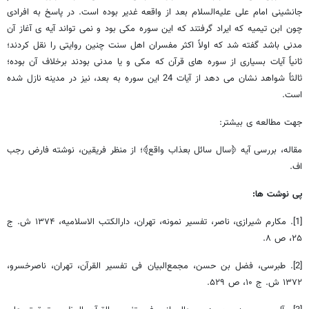
جانشینی امام علی علیه‌السلام بعد از واقعه غدیر بوده است. در پاسخ به افرادی
چون ابن تیمیه که ایراد گرفتند که این سوره مکی بود و نمی تواند آیه ی آغاز آن
مدنی باشد گفته شد که اولاً اکثر مفسران اهل سنت چنین روایتی را نقل کردند؛
ثانیاً آیات بسیاری از سوره های قرآن که مکی و یا مدنی بودند برخلاف آن بوده؛
ثالثاً شواهد نشان می دهد از آیات 24 این سوره به بعد، نیز در مدینه نازل شده
است.
جهت مطالعه ی بیشتر:
مقاله، بررسی آیه ﴿سال سائل بعذاب واقع﴾؛ از منظر فریقین، نوشته فارض رجب
اف.
پی نوشت ها:
[1]. مکارم شیرازی،‌ ناصر، تفسیر نمونه،‌ تهران، دارالکتب الاسلامیه، ۱۳۷۴ ش. ج
۲۵، ص ۸.
[2]. طبرسی، فضل بن حسن، مجمع‌البیان فی تفسیر القرآن، تهران، ناصرخسرو،
۱۳۷۲ ش. ج ۱۰، ص ۵۲۹.