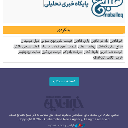
وبگردی
خبرآنلاین
راه نو آنلاین
بازی آنلاین
قیمت تلویزیون سونی
مبل مینیمال
جراح بینی گوشتی
پرشین هتل
قیمت آهن فولاد ایرانیان
اعتبارسنجی بانکی
قیمت طلا امروز
بلیط قطار
شرکت رادوکو
قیمت پروفیل
سایت یوتوتایمز
خرید اکانت chatgpt
نسخه دسکتاپ
تمامی حقوق این سایت برای خبرآنلاین محفوظ است. نقل مطالب با ذکر منبع بلامانع است.
Copyright © 2025 khabaronline News Agancy, All rights reserved
طراحی و تولید: نستوه