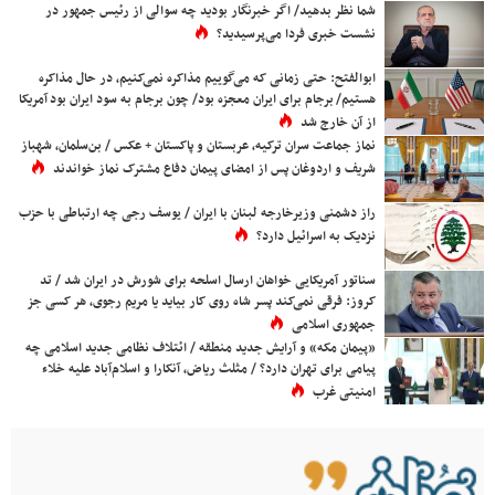
شما نظر بدهید/ اگر خبرنگار بودید چه سوالی از رئیس جمهور در
نشست خبری فردا می‌پرسیدید؟
ابوالفتح: حتی زمانی که می‌گوییم مذاکره نمی‌کنیم، در حال مذاکره
هستیم/ برجام برای ایران معجزه بود/ چون برجام به سود ایران بود آمریکا
از آن خارج شد
نماز جماعت سران ترکیه، عربستان و پاکستان + عکس / بن‌سلمان، شهباز
شریف و اردوغان پس از امضای پیمان دفاع مشترک نماز خواندند
راز دشمنی وزیرخارجه لبنان با ایران / یوسف رجی چه ارتباطی با حزب
نزدیک به اسرائیل دارد؟
سناتور آمریکایی خواهان ارسال اسلحه برای شورش در ایران شد / تد
کروز: فرقی نمی‌کند پسر شاه روی کار بیاید یا مریم رجوی، هر کسی جز
جمهوری اسلامی
«پیمان مکه» و آرایش جدید منطقه / ائتلاف نظامی جدید اسلامی چه
پیامی برای تهران دارد؟ / مثلث ریاض، آنکارا و اسلام‌آباد علیه خلاء
امنیتی غرب