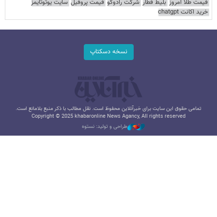
قیمت طلا امروز
بلیط قطار
شرکت رادوکو
قیمت پروفیل
سایت یوتوتایمز
خرید اکانت chatgpt
نسخه دسکتاپ
تمامی حقوق این سایت برای خبرآنلاین محفوظ است. نقل مطالب با ذکر منبع بلامانع است.
Copyright © 2025 khabaronline News Agancy, All rights reserved
طراحی و تولید: نستوه