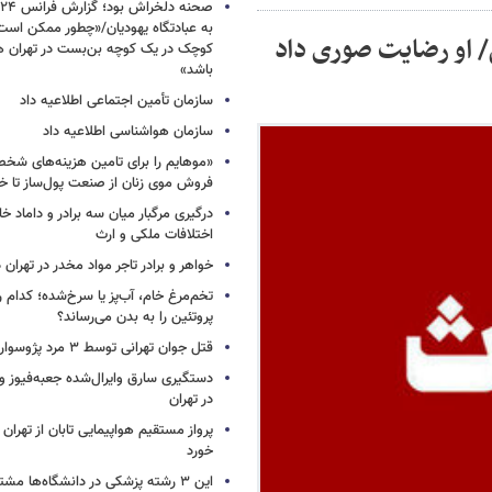
به عبادتگاه یهودیان/«چطور ممکن اس
/ او رضایت صوری داد
کوچک در یک کوچه بن‌بست در تهران هد
باشد»
سازمان تأمین اجتماعی اطلاعیه داد
سازمان هواشناسی اطلاعیه داد
«موهایم را برای تامین هزینه‌های شخ
فروش موی زنان از صنعت پول‌ساز تا خ
درگیری مرگبار میان سه برادر و داماد خا
اختلافات ملکی و ارث
خواهر و برادر تاجر مواد مخدر در تهران
تخم‌مرغ خام، آب‌پز یا سرخ‌شده؛ کدام
پروتئین را به بدن می‌رساند؟
قتل جوان تهرانی توسط ۳ مرد پژوسوار
در تهران
پرواز مستقیم هواپیمایی تابان از تهران 
خورد
این ۳ رشته پزشکی در دانشگاه‌ها مشتری ندارد!