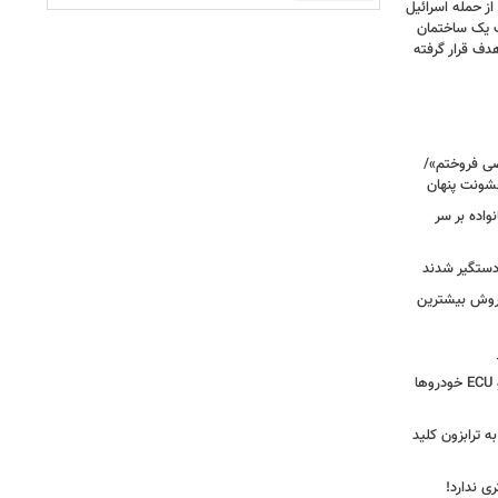
صحنه دلخراش بود؛ گزارش فرانس ۲۴ از حمله اسرائیل
ت یک ساختمان
ف قرار گرفته
صی فروختم»/
شونت پنهان
نواده بر سر
 دستگیر شدند
 روش بیشترین
دستگیری سارق وایرال‌شده جعبه‌فیوز و ECU خودروها
به ترابزون کلید