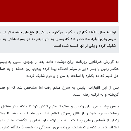
اواسط سال 1401 گزارش درگیری مرگباری در یکی از باغ‌های حاشیه ت
بررسی‌های اولیه مشخص شد که پسری به نام میثم به دو پسرعمه‌اش به نام
شلیک کرده و یکی از آنها کشته شده است.
به گزارش خبرآنلاین روزنامه ایران نوشت: حامد بعد از بهبودی نسبی به پلی
هکتار زمین با پسر دایی‌ام میثم اختلاف پیدا کرده بودیم. روز حادثه او به همان
حل کنیم که به یکباره با اسلحه به من و برادرم شلیک کرد.»
پس از این اظهارات، پلیس به سراغ میثم رفت اما مشخص شد که او بعد ا
گریخته و به ترکیه رفته است.
پلیس چند ماهی برای ردیابی و استرداد متهم تلاش کرد تا اینکه مادر مقت
رضایت صوری خود را از قاتل پسرش اعلام کند. این ماجرا سبب شد تا میثم ب
زندان از قصاص رهایی پیدا کند. به این ترتیب او به ایران بازگشت اما در ب
اعتراف کرد. با تکمیل تحقیقات، پرونده برای رسیدگی به شعبه 5 دادگاه کیفری یک استان تهران فرستاده شد.