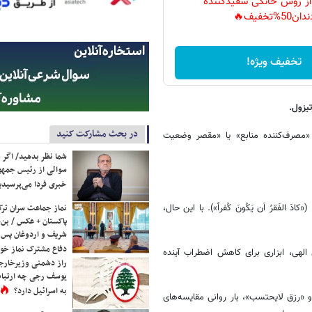
 از روش خانگی سفیدکننده
دان50%تخفیف🔥
تخفیف ویژه!
یزول.
در بحث مشارکت کنید
مصرف‌کننده منابع» یا «مقصر وضعیت
شما نظر بدهید/ اگر خ
سوالی از رئیس جمه
خبری فردا می‌پرسیدی
الفَقرُ اَن یَکُونَ کُفراً»). با این حال،
نماز جماعت سران ترک
پاکستان + عکس / بن‌س
شریف و اردوغان پس ا
دفاع مشترک نماز خوا
یش الهی، ابزاری برای کاهش اضطراب آینده
راز دشمنی وزیرخارجه 
یوسف رجی چه ارتباط
به اسرائیل دارد؟
«رزق لایحتسب»، بار روانی مقایسه‌های