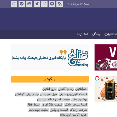
شنبه ۱۷ مرداد ۱۴۰۵
انتشارات
وبلاگ
استان‌ها
وبگردی
خبرآنلاین
راه نو آنلاین
بازی آنلاین
قیمت تلویزیون سونی
مبل مینیمال
جراح بینی گوشتی
پرشین هتل
قیمت آهن فولاد ایرانیان
اعتبارسنجی بانکی
قیمت طلا امروز
بلیط قطار
شرکت رادوکو
قیمت پروفیل
سایت یوتوتایمز
خرید اکانت chatgpt