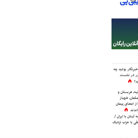
برنگار بودید چه
ور در نشست
د؟
یه، عربستان و
لمان، شهباز
ز امضای پیمان
ندند
لبنان با ایران /
ی با حزب نزدیک