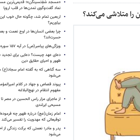
«مسجد شفِتسینگن»؛ قدیمی‌ترین مسجد
نماد گفت‌وگوی تمدن‌ها در قلب اروپا
 را متلاشی می‌کند؟
اربعین تمام شد، چگونه حال خوب این س
بیاوریم؟
چرا بعضی انسان‌ها در اوج نعمت و بع
حسرت‌اند؟
ویژگی‌های پیامبر(ص) در آیه ۱۵۷ سوره اعراف
دعای عهد چیست؟ دعایی برای تجدید 
ظهور و احیای حقایق دین
سه گناهی که به گفته امام سجاد(ع) س
می‌شود
پیوند قصاص و جهاد در کلام امیرالمؤمن
مفهوم انتقام در نهج‌البلاغه
از ماجرای مزار راس الحسین در مصر تا
مسیحی ایرلندی
امام زمان(عج) درباره ظهور چه فرموده‌ا
توقیعاتی که مهدویت را تفسیر می‌کند
پدر و مادر؛ نعمتی که برکت زندگی از احت
می‌شود