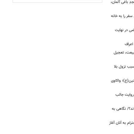
ِ باغی آلمان،
فر را به خانه
ضی در نهایت
بیعت، تعجیل
بب نزول بلا
ین(ع)؛ واکاوی
 روایت جالب
ند؟/ نگاهی به
رام به آنان آغاز