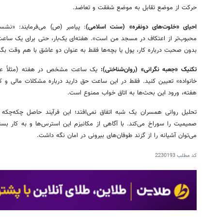
حرکت از موضع تقابل به موضع شفقت و تعاضد.
احیای «خلوت‌های دونفره» (سنت اسلامی)
: پیامبر (ص) می‌فرمایند: «نش
محبوب‌تر از اعتکاف در مسجد من است». هفته‌ای یک‌بار، حتی برای یک ساعت
بدون صحبت درباره کار، پول یا بچه‌ها فقط به عنوان دو عاشق با هم وقت بگذر
تکنیک «جعبه نگرانی» (روان‌شناختی):
یک ساعت مشخص در هفته (مثلاً عصر 
خانواده» تعیین کنید. فقط در این ساعت حق دارید درباره مشکلات مالی و ک
هفته، ورود این بحث‌ها به اتاق خواب ممنوع است.
تحلیل روانی همسران یک شبه اتفاق نمی‌افتد؛ این فرآیند حاصل چکه‌چک
صمیمیت را سوراخ می‌کند. با آگاهی از مکانیزم این استرس‌ها و به کار بست
می‌توان آشیانه را از گزند طوفان‌های بیرونی در امان نگه داشت.
کد مطلب
2230193