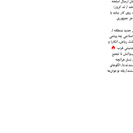
ان ارسال اسلحه
شد / تد کروز:
روی کار بیاید یا
جز جمهوری
 جدید منطقه /
اسلامی چه پیامی
لث ریاض، آنکارا و
 امنیتی غرب
ب‌وآتش تا تجمع
 نسل هرآنچه
دند»/ الگوهای
ند/ یقه نوجوان‌ها