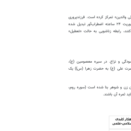
 «فرسودگی والدین» تمرکز کرده است. فرزندپروری
در دنیای امروز به دلیل کمال‌گرایی افراطی و مقایسه‌های مجازی به یک مأموریت ۲۴ ساعته اضطراب‌آور تبدیل شده
نند، رابطه زناشویی به حالت «تعطیل»
فرسودگی و نزاع. در سیره معصومین (ع)،
حضرت علی (ع) به حضرت زهرا (س)) یک
ان زن و شوهر بنا شده است (سوره روم،