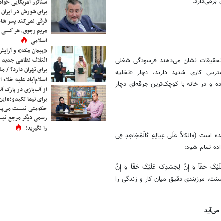
رمی‌دارد.
سناتور آمریکایی خواه
برای شورش در ایران 
فرقی نمی‌کند پسر شاه 
مریم رجوی، هر کسی 
اسلامی
«پیمان مکه» و آرایش
ائتلاف نظامی جدید 
 تحقیقات نشان می‌دهند فرسودگی شغلی
برای تهران دارد؟ / مث
ترس کاری شدید دارند، دچار «تخلیه
اسلام‌آباد علیه خلاء
 و در خانه با کوچک‌ترین جرقه‌ای دچار
از آب‌بازی در پارک آ
برای نیما تکیدو؛«این
حکومتی نیست می‌پسن
رسمی دیگر مرجع نیست
را نگیرید!
لکادُّ عَلَی عِیالِهِ کَالْمُجَاهِدِ فِی
واده تمام شود:
حَقّاً وَ إِنَّ لِجَسَدِکَ عَلَیْکَ حَقّاً وَ إِنَّ
 این سنت، مرزبندی دقیق میان کار و زندگی را
ی‌آید