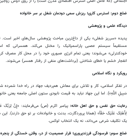
اجتماعی (که عامل اصلی استرس اقتصادی مدرن است) را از روی دوش زوجین ب
ضلع دوم: استرس کاری؛ ریزش سمی دودمان شغل بر سر خانواده
دیدگاه علمی و پژوهشی
پدیده «سرریز شغلی» یکی از داغ‌ترین مباحث پژوهشی سال‌های اخیر است.
مستقیماً سیستم عصبی پاراسمپاتیک را مختل می‌کند. همسرانی که اس
خودکنترلی» می‌شوند؛ یعنی تمام انرژی صبوری خود را در محل کار مصرف کرده
انفجار خشم یا خطای شناختی (برداشت‌های منفی از رفتار همسر) می‌شوند.
رویکرد و نگاه اسلامی
در تفکر اسلامی، کار و تلاش برای معاش هم‌ردیف جهاد در راه خدا شمرده شده است («ا
سَبِیلِ اللَّهِ»). اما این جهاد نباید به قیمت نابودی ستون اصلی جامعه یعنی خان
رعایت حق نفس و حق اهل خانه:
پیامبر اکرم (ص) می‌فرمایند: «إِنَّ لِرَبِّکَ عَلَیْکَ 
لِأَهْلِکَ عَلَیْکَ حَقّاً» (همانا پروردگارت، بدنت و خانواده‌ات بر تو حق دارند).
یک تکلیف شرعی می‌داند، نه یک انتخاب لوکس.
ضلع سوم: فرسودگی فرزندپروری؛ فرار صمیمیت از در، وقتی خستگی از پنجره م