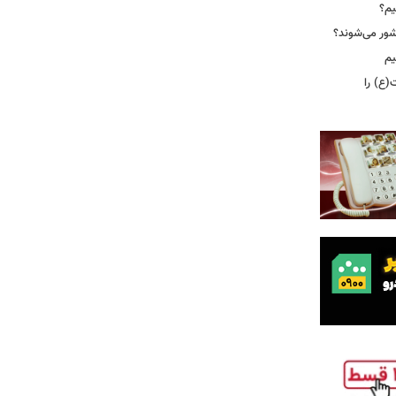
یم؟
شور می‌شوند؟
یم
(ع) را