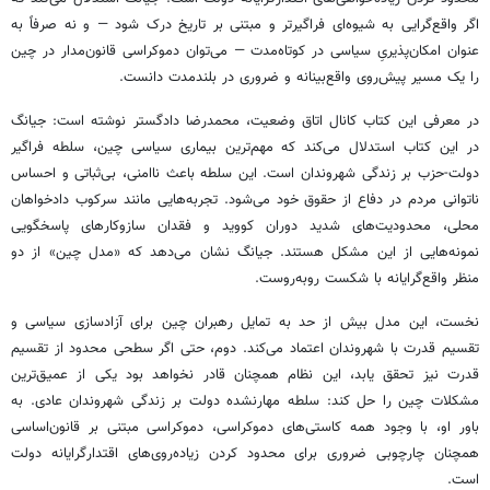
اگر واقع‌گرایی به شیوه‌ای فراگیرتر و مبتنی بر تاریخ درک شود — و نه صرفاً به
عنوان امکان‌پذیریِ سیاسی در کوتاه‌مدت — می‌توان دموکراسی قانون‌مدار در چین
را یک مسیر پیش‌روی واقع‌بینانه و ضروری در بلندمدت دانست.
در معرفی این کتاب کانال اتاق وضعیت، محمدرضا دادگستر نوشته است: جیانگ
در این کتاب استدلال می‌کند که مهم‌ترین بیماری سیاسی چین، سلطه فراگیر
دولت-حزب بر زندگی شهروندان است. این سلطه باعث ناامنی، بی‌ثباتی و احساس
ناتوانی مردم در دفاع از حقوق خود می‌شود. تجربه‌هایی مانند سرکوب دادخواهان
محلی، محدودیت‌های شدید دوران کووید و فقدان سازوکارهای پاسخگویی
نمونه‌هایی از این مشکل هستند. جیانگ نشان می‌دهد که «مدل چین» از دو
منظر واقع‌گرایانه با شکست روبه‌روست.
نخست، این مدل بیش از حد به تمایل رهبران چین برای آزادسازی سیاسی و
تقسیم قدرت با شهروندان اعتماد می‌کند. دوم، حتی اگر سطحی محدود از تقسیم
قدرت نیز تحقق یابد، این نظام همچنان قادر نخواهد بود یکی از عمیق‌ترین
مشکلات چین را حل کند: سلطه مهارنشده دولت بر زندگی شهروندان عادی. به
باور او، با وجود همه کاستی‌های دموکراسی، دموکراسی مبتنی بر قانون‌اساسی
همچنان چارچوبی ضروری برای محدود کردن زیاده‌روی‌های اقتدارگرایانه دولت
است.