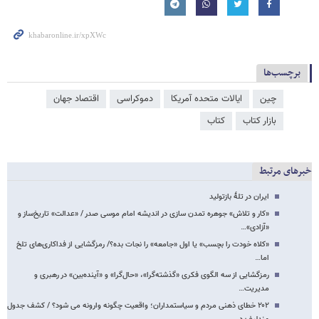
برچسب‌ها
چین
ایالات متحده آمریکا
دموکراسی
اقتصاد جهان
بازار کتاب
کتاب
خبرهای مرتبط
ایران در تلۀ بازتولید
«کار و تلاش» جوهره تمدن سازی در اندیشه امام موسی صدر / «عدالت» تاریخ‌ساز و
«آزادی»…
«کلاه خودت را بچسب» یا اول «جامعه» را نجات بده؟/ رمزگشایی از فداکاری‌های تلخ
اما…
رمزگشایی از سه الگوی فکری «گذشته‌گرا»، «حال‌گرا» و «آینده‌بین» در رهبری و
مدیریت…
۲۰۲ خطای ذهنی مردم و سیاستمداران؛ واقعیت چگونه وارونه می شود؟ / کشف جدول