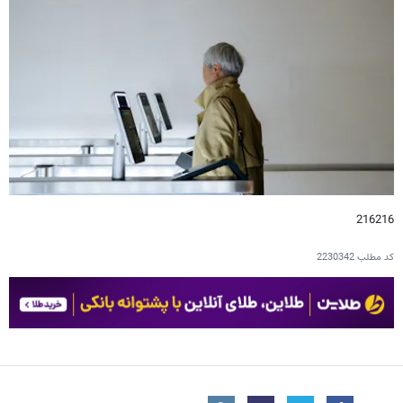
216216
کد مطلب
2230342