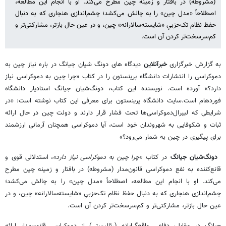
(مشروطه) در بافتار و زمینه چین مطرح می‌کند. او با انجام این مطالعه،
اصطلاحاً «مدل چین» را به چالش می‌کشد؛ چشم‌اندازی هنجاری که به دنبال
حفظ نظام تک‌حزبیِ «شایسته‌سالارانه» چین، و در عین حال بازتر، مشارکتی‌تر و
کم‌سرسخت‌تر کردن آن است.
به گزارش خبرگزاری
خبرآنلاین
دیدگاه های دونگ شیان جیانگ در باره نیاز چین به
دموکراسی را انتشارات دانشگاه پرینستون را در کتاب «چرا چین به دموکراسی نیاز
دارد؟» آورده است. نویسنده این کتاب، دونگ‌شیان جیانگ استادیار دانشگاه
فوردهام است.سایت دانشگاه پرینستون برای معرفی این کتاب نوشته است: «در
شرایطی که لیبرال‌دموکراسی‌ها تحت فشار قرار دارند و دولت چین در حال ارائه
ثبات و شکوفایی به شهروندان خود است، آیا دموکراسی همچنان آرمانی ارزشمند
برای پیگیری در چین به شمار می‌رود؟»
دونگ‌شیان جیانگ
در کتاب
«چرا چین به دموکراسی نیاز دارد»
، استدلالی قوی و
قانع‌کننده به نفع دموکراسی قانون‌مدار (مشروطه) در بافتار و زمینه چین مطرح
می‌کند. او با انجام این مطالعه، اصطلاحاً «مدل چین» را به چالش می‌کشد؛
چشم‌اندازی هنجاری که به دنبال حفظ نظام تک‌حزبیِ «شایسته‌سالارانه» چین، و در
عین حال بازتر، مشارکتی‌تر و کم‌سرسخت‌تر کردن آن است.
جیانگ در مقابل، دفاعی واقع‌گرایانه (رئالیستی) از دموکراسی قانون‌مدار ارائه