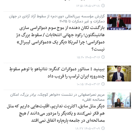
۱۴۰۵-۰۳-۱۸ ۱۲:۵۱
گزارش مؤسسه بین‌المللی «وی-دم» از سقوط آزاد آزادی در جهان
دمکرات و غیر دمکرات تا ۲۰۲۵
بازگشت تکان دهنده از موج سوم دموکراسی سازی
هانتینگتون؛ رکود جهانی انتخابات / سقوط بزرگ دژ
دموکراسی؛ چرا آمریکا دیگر یک «دموکراسی لیبرال»
نیست؟
۱۴۰۵-۰۳-۱۶ ۱۵:۲۰
ببینید | سناتور دموکرات کنگره: نتانیاهو با توهم سقوطِ
چندروزه ایران ترامپ را فریب داد
۱۴۰۵-۰۳-۱۲ ۱۰:۱۵
مریم نصراصفهانی در نشست «خواهر کوچک، برادر بزرگ، امکان
مصالحه افقی»
دیگر مثل سابق، اکثریت نداریم، اقلیت‌هایی داریم که مثل
هم فکر نمی‌کنند و یکدیگر را مزدور می‌دانند / هیچ
مصالحه‌ای در جامعه پاره‌پاره اتفاق نمی‌افتد
۱۴۰۵-۰۳-۰۹ ۱۸:۲۷