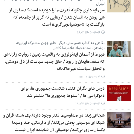
لیبرال
سرمایه داری چگونه قدرت ما را دزدیده است؟ / سفری از
شی بودن به انسان شدن / رهایی نه گریز از جامعه، که
بازگشت به «خودمیانجی‌گری» است
۱۴۰۵-۰۴-۰۴ ۱۶:۰۲
نگاهی به کتاب «سیاستی دیگر: خلق جهان مشترک ایرانی»،
نوشته‌ی محمدجواد غلامرضا کاشی
هبوط از آسمان ایدئولوژی به واقعیت زمین ؛ روایت زلزله‌ای
که سقف‌هایمان را ربود / خلق جدید سیاست از دل دوستی،
و تحقق سیاست غیرحاکمانه
۱۴۰۵-۰۴-۰۳ ۱۶:۱۱
درس های نگران کننده شکست جمهوری ها، برای
دموکراسی ها / "سقوط جمهوری‌ها" منتشر شد
۱۴۰۵-۰۴-۰۲ ۱۸:۳۷
شجاعی‌زند: در صداوسیما تکثر وجود دارد/ یک شبکه‌ قرآن و
شبکه‌ای موسیقی پخش می‌کند/ آزاد ارمکی: صداوسیما
یکسان‌سازی می‌کند/ موسیقی آن نماینده ایران نیست