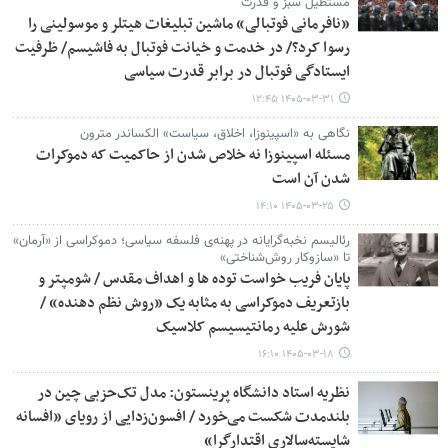
مستطیل سبز و قدرت
«نافرمانی فوتبالی» ماشین تبلیغات هیتلر و موسولینی را
رسوا کرد؟/ در خدمت و خیانت فوتبال به فاشیسم/ ظرفیت
ایستادگی فوتبال در برابر قدرت سیاسی
۱۴۰۵-۰۳-۳۱ ۱۲:۴۵
نگاهی به «اسپینوزا، اخلاق، سیاست» الکساندر مترون
مسئله اسپینوزا نه خلاص شدن از حاکمیت که دموکرات
شدن آن است
۱۴۰۵-۰۳-۲۵ ۱۴:۱۰
رئالیسم نخبه‌گرایانه در پهنه‌ی فلسفه سیاسی؛ دموکراسی از «آرمان»
تا «سازوکار روش‌شناختی»
پایان فریب خواست توده ها و اهداف مقدس / شومپتر و
بازتعریف دموکراسی به مثابه یک «روش نظم دهنده» /
شورش علیه رمانتیسیسم کلاسیک
۱۴۰۵-۰۳-۱۸ ۱۶:۱۰
نظریه استاد دانشگاه پرینستون: مدل تک‌حزبی چین در
بلندمدت شکست می‌خورد / افسون‌زدایی از رویای «افسانه
شایسته‌سالاری اقتدارگرا»