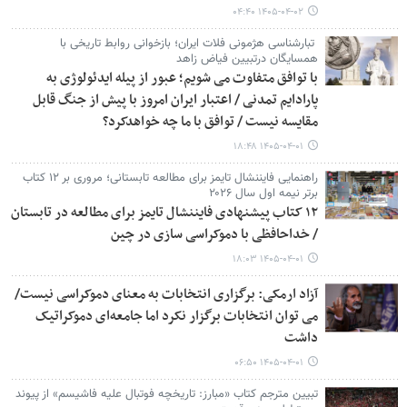
۱۴۰۵-۰۴-۰۲ ۰۴:۴۰
تبارشناسی هژمونی فلات ایران؛ بازخوانی روابط تاریخی با
همسایگان درتبیین فیاض زاهد
با توافق متفاوت می شویم؛ عبور از پیله ایدئولوژی به
پارادایم تمدنی / اعتبار ایران امروز با پیش از جنگ قابل
مقایسه نیست / توافق با ما چه خواهدکرد؟
۱۴۰۵-۰۴-۰۱ ۱۸:۴۸
راهنمایی فایننشال تایمز برای مطالعه تابستانی؛ مروری بر ۱۲ کتاب
برتر نیمه اول سال ۲۰۲۶
۱۲ کتاب پیشنهادی فایننشال تایمز برای مطالعه در تابستان
/ خداحافظی با دموکراسی سازی در چین
۱۴۰۵-۰۴-۰۱ ۱۸:۰۳
آزاد ارمکی: برگزاری انتخابات به معنای دموکراسی نیست/
می توان انتخابات برگزار نکرد اما جامعه‌ای دموکراتیک
داشت
۱۴۰۵-۰۴-۰۱ ۰۶:۵۰
تبیین مترجم کتاب «مبارز: تاریخچه فوتبال علیه فاشیسم» از پیوند