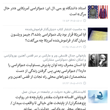
استاد دانشگاه یو.سی.ال.ای: دموکراسی آمریکایی «در حال
مرگ» است
۱۴۰۵-۰۵-۰۱ ۱۷:۵۴
به مناسبت انتشار کتاب «بنیان‌گذار فراموش‌شده»
آیا آمریکا قرار بود یک دموکراسی باشد؟/ جیمز ویلسون
بنیان‌گذار فراموش‌شده آمریکا چه می‌گفت؟
۱۴۰۵-۰۴-۳۱ ۱۷:۴۵
بازخوانی جدال فلسفی وبر و مارکس بر سر قفس آهنین بوروکراسی
و امکان تحقق دموکراسی مشارکتی
آیا انسان مصرف زده توان پذیرش مسئولیت دموکراسی را
دارد؟ / دموکراسی یعنی پس گرفتن زندگی از دست
متخصصان/ شوراهای محلی راه نجات از قفس آهنین وبر
۱۴۰۵-۰۴-۲۶ ۱۴:۲۳
کالبدشکافی نظریه «دولت در جامعه» در میدان عمل
فروپاشی افسانه «دولت مقتدر یکپارچه» در روایت
پژوهشگران/ از پایتخت های خیالی تا واقعیت میدان /
نیروهای محلی بوروکراسی دولت را می سازند