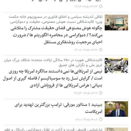
۱۴۰۵-۰۴-۲۳ ۱۴:۱۴
تلاقی اندیشه سیاسی و اخلاق فناوری در سمپوزیوم خانه حکمت
وین؛ کالبدشکافی نسبت هوش مصنوعی، حقیقت و دموکراسی
چگونه هوش مصنوعی فضای حقیقت مشترک را متلاشی
می‌کند؟ / دموکراسی در محاصره الگوریتم ها / ضرورت
احیای مرجعیت روشنفکری مستقل
۱۴۰۵-۰۴-۲۲ ۱۳:۰۷
کالبدشکافی هویت در ۲۵۰ سالگی ایالات متحده؛ شکاف بزرگ میان
غرور ملی و نگرانی های عمیق
نیمی از آمریکایی‌ها نمی‌دانستند سالگرد آمریکا چه روزی
است / گرایش نسل زد به سوسیالیسم / فاصله گیری از اصول
بنیانی؛ هراس آمریکایی ها از فروپاشی آزادی
۱۴۰۵-۰۴-۱۷ ۱۴:۵۳
ببینید | سناتور مورفی: ترامپ بزرگترین تهدید برای
آمریکاست
۱۴۰۵-۰۴-۰۸ ۰۶:۰۰
تبارشناسی فلسفی قدرت و آزادی در تقابل دموکراسی رادیکال و نظم