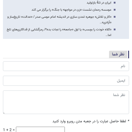
ایران در تلۀ بازتولید
موسسه رحمان نشست «زن در مواجهه با جنگ» را برگزار می کند
«کار و تلاش» جوهره تمدن سازی در اندیشه امام موسی صدر / «عدالت» تاریخ‌ساز و
«آزادی»…
«کلاه خودت را بچسب» یا اول «جامعه» را نجات بده؟/ رمزگشایی از فداکاری‌های تلخ
اما…
نظر شما
*
لطفا حاصل عبارت را در جعبه متن روبرو وارد کنید
1 + 2 =