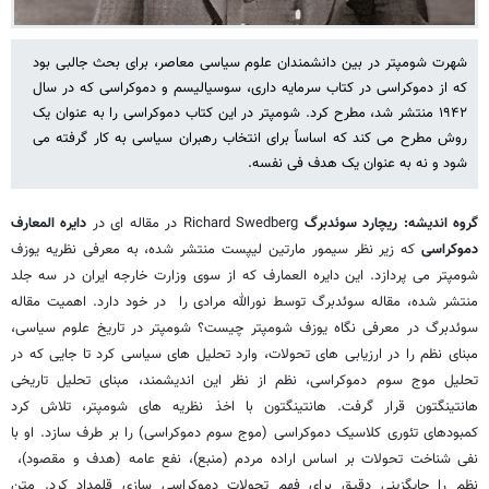
شهرت شومپتر در بین دانشمندان علوم سیاسی معاصر، برای بحث جالبی بود
که از دموکراسی در کتاب سرمایه داری، سوسیالیسم و دموکراسی که در سال
۱۹۴۲ منتشر شد، مطرح کرد. شومپتر در این کتاب دموکراسی را به عنوان یک
روش مطرح می کند که اساساً برای انتخاب رهبران سیاسی به کار گرفته می
شود و نه به عنوان یک هدف فی نفسه.
گروه اندیشه: ریچارد سوئدبرگ
Richard Swedberg در مقاله ای در
دایره المعارف
دموکراسی
که زیر نظر سیمور مارتین لیپست منتشر شده، به معرفی نظریه یوزف
شومپتر می پردازد. این دایره العمارف که از سوی وزارت خارجه ایران در سه جلد
منتشر شده، مقاله سوئدبرگ توسط نورالله مرادی را در خود دارد. اهمیت مقاله
سوئدبرگ در معرفی نگاه یوزف شومپتر چیست؟ شومپتر در تاریخ علوم سیاسی،
مبنای نظم را در ارزیابی های تحولات، وارد تحلیل های سیاسی کرد تا جایی که در
تحلیل موج سوم دموکراسی، نظم از نظر این اندیشمند، مبنای تحلیل تاریخی
هانتینگتون قرار گرفت. هانتینگتون با اخذ نظریه های شومپتر، تلاش کرد
کمبودهای تئوری کلاسیک دموکراسی (موج سوم دموکراسی) را بر طرف سازد. او با
نفی شناخت تحولات بر اساس اراده مردم (منبع)، نفع عامه (هدف و مقصود)،
نظم را جایگزینی دقیق برای فهم تحولات دموکراسی سازی قلمداد کرد. متن