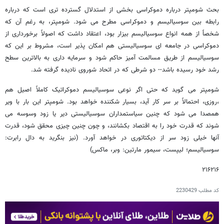
بحث شومپتر درباره دموکراسی بخشی از استدلال گسترده تری است که درباره
رابطه بین سوسیالیسم و دموکراسی مطرح می شود. شومپتر، به رغم آن که
شخصاً از همه انواع سوسیالیسم بیزار بود، اعتقاد داشت که اصولاً برخورداری از
دموکراسی در جامعه ای سوسیالیستی هم امکان پذیر است، مشروط بر این که
سوسیالیسم از طریق مسالمت آمیز حاکم شود و سرمایه داری به بالاترین سطح
رشد خود رسیده باشد-- دو شرطی که در اتحاد شوروی نادیده گرفته شد.
شومپتر می گوید که حتی اگر نوعی سوسیالیسم دموکراتیک کاملاً اصیل هم
،روزی، احتمالاً بر سر کار آید، بسیار شکننده خواهد بود. شومپتر این بار با ویر
همصدا می شود که چنین سیاستمداران سوسیالیستی دیر یا زود وسوسه می
شوند که قدرت خود را به اقتصاد بکشانند، و چون چنین چیزی محقق شود، قدرت
آنها خیلی زود سر از دیکتاتوری در خواهد آورد. (نیز بنگرید به دال رابرت:
سوسیالیسم؛ لیپست، سیمور مارتین: وبر، ماکس)
۲۱۶۲۱۶
کد مطلب
2230429