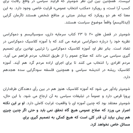
لیپست. همچنین بین این نظر شومپتر که فرآیند سیاسی در واقع رقابت برای
کسب آرا است، و رویکرد «مکتب انتخاب عمومی» قرایت خاصی وجود دارد. به این
معنا که هر دو رویکرد که بیشتر مبتنی بر منافع شخص هستند تاآرمان گرایی
(ایدئالیسم) واقعاً موضوع سیاست هستند.
شومپتر در فصل های ۲۰ تا ۲۳ کتاب سرمایه داری، سوسیالیسم و دموکراسی
نظریه خود را درباره دموکراسی عرضه می کند که با آموزه کلاسیک دموکراسی در
تضاد است. بنابر نظر او، آموزه کلاسیک دموکراسی را ترتیبی نهادین برای تصمیم
گیری سیاسی می داند که صلاح عموم را از طریق انتخاب مردم فراهم می آورد.
مردم افرادی را انتخاب می کنند تا برای اجرای اراده مردم گرد هم آیند. آموزه
کلاسیک ریشه در اندیشه سیاسی و همچنین فلسفه سودگرایی سده هجدهم
دارد.
شومپتر یادآور می شود که آموزه کلاسیک هنوز هم در بین رأی دهندگان طرفداران
پروپا قرص دارد و عموماً در تبلیغات سیاسی به آن ارجاع می شود. با این حال،
شومپتر معتقد بود که چنین آموزه ای با واقعیت غرابت کاملی دارد.
او بر این نکته
اصرار می ورزد که صلاح عمومی هیچ گاه تحقق نمی باید و حتی اگر چنین چیزی
هم پیش بیاید آن قدر کلی است که هیچ کمکی به تصمیم گیری برای
مسائل خاص نخواهد کرد.