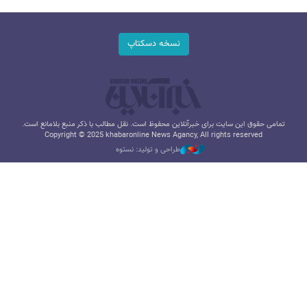
نسخه دسکتاپ
تمامی حقوق این سایت برای خبرآنلاین محفوظ است. نقل مطالب با ذکر منبع بلامانع است.
Copyright © 2025 khabaronline News Agancy, All rights reserved
طراحی و تولید: نستوه