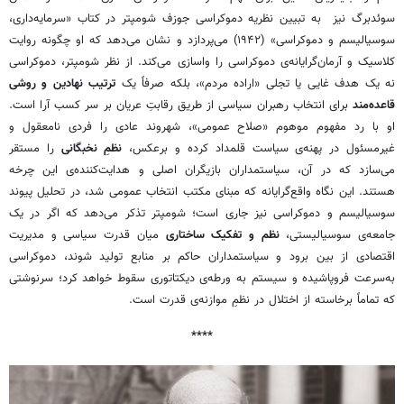
سوئدبرگ نیز به تبیین نظریه دموکراسی جوزف شومپتر در کتاب «سرمایه‌داری،
سوسیالیسم و دموکراسی» (۱۹۴۲) می‌پردازد و نشان می‌دهد که او چگونه روایت
کلاسیک و آرمان‌گرایانه‌ی دموکراسی را واسازی می‌کند. از نظر شومپتر، دموکراسی
نه یک هدف غایی یا تجلی «اراده مردم»، بلکه صرفاً یک
ترتیب نهادین و روشی
قاعده‏‌مند
برای انتخاب رهبران سیاسی از طریق رقابتِ عریان بر سر کسب آرا است.
او با رد مفهوم موهوم «صلاح عمومی»، شهروند عادی را فردی نامعقول و
غیرمسئول در پهنه‌ی سیاست قلمداد کرده و برعکس،
نظمِ نخبگانی
را مستقر
می‌سازد که در آن، سیاستمداران بازیگران اصلی و هدایت‌کننده‌ی این چرخه
هستند. این نگاه واقع‌گرایانه که مبنای مکتب انتخاب عمومی شد، در تحلیل پیوند
سوسیالیسم و دموکراسی نیز جاری است؛ شومپتر تذکر می‌دهد که اگر در یک
جامعه‌ی سوسیالیستی،
نظم و تفکیک ساختاری
میان قدرت سیاسی و مدیریت
اقتصادی از بین برود و سیاستمداران حاکم بر منابع تولید شوند، دموکراسی
به‌سرعت فروپاشیده و سیستم به ورطه‌ی دیکتاتوری سقوط خواهد کرد؛ سرنوشتی
که تماماً برخاسته از اختلال در نظمِ موازنه‌ی قدرت است.
****