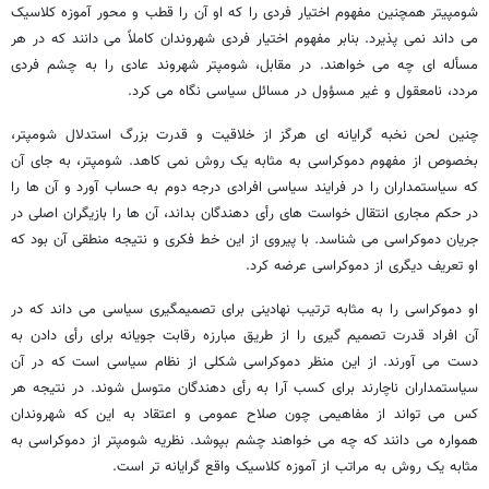
شومپیتر همچنین مفهوم اختیار فردی را که او آن را قطب و محور آموزه کلاسیک
می داند نمی پذیرد. بنابر مفهوم اختیار فردی شهروندان کاملاً می دانند که در هر
مسأله ای چه می خواهند. در مقابل، شومپتر شهروند عادی را به چشم فردی
مردد، نامعقول و غیر مسؤول در مسائل سیاسی نگاه می کرد.
چنین لحن نخبه گرایانه ای هرگز از خلاقیت و قدرت بزرگ استدلال شومپتر،
بخصوص از مفهوم دموکراسی به مثابه یک روش نمی کاهد. شومپتر، به جای آن
که سیاستمداران را در فرایند سیاسی افرادی درجه دوم به حساب آورد و آن ها را
در حکم مجاری انتقال خواست های رأی دهندگان بداند، آن ها را بازیگران اصلی در
جریان دموکراسی می شناسد. با پیروی از این خط فکری و نتیجه منطقی آن بود که
او تعریف دیگری از دموکراسی عرضه کرد.
او دموکراسی را به مثابه ترتیب نهادینی برای تصمیمگیری سیاسی می داند که در
آن افراد قدرت تصمیم گیری را از طریق مبارزه رقابت جویانه برای رأی دادن به
دست می آورند. از این منظر دموکراسی شکلی از نظام سیاسی است که در آن
سیاستمداران ناچارند برای کسب آرا به رأی دهندگان متوسل شوند. در نتیجه هر
کس می تواند از مفاهیمی چون صلاح عمومی و اعتقاد به این که شهروندان
همواره می دانند که چه می خواهند چشم بپوشد. نظریه شومپتر از دموکراسی به
مثابه یک روش به مراتب از آموزه کلاسیک واقع گرایانه تر است.