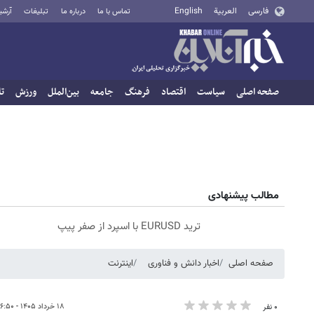
فارسی
العربية
English
تماس با ما
درباره ما
تبلیغات
آرشی
صفحه اصلی
سیاست
اقتصاد
فرهنگ
جامعه
بین‌الملل
ورزش
تا
مطالب پیشنهادی
ترید EURUSD با اسپرد از صفر پیپ
صفحه اصلی
اخبار دانش و فناوری
اینترنت
۱۸ خرداد ۱۴۰۵ - ۱۶:۵۰
۰ نفر