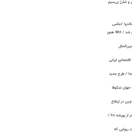
پیکر و شارژ بی‌سیم
ونالدو! /عکس
بوگاتی سفارشی با نام «دِستِریِر» معرفی شد / W۱۶ هنوز
اینترنت بین‌الملل
اقتصادی ایرانی
دید برای خودروهای ۲۰ ساله! / طرح جدید
 جهان شکوفا
ین در ارتفاع
پیچ‌های ۳۱ میلیارد تومانی پاگانی، گران‌تر از پورشه ۹۱۱ /
 سه قابلیت رویایی که