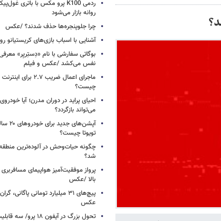
ردمی K100 پرو مکس با باتری غول‌
روانه بازار می‌شود
د؟
چرا جلوپنجره‌ها حذف شدند؟ /عکس
آشنایی با اسباب‌ بازی‌های کریستیانو ر
نفس می‌کشد /عکس و فیلم
ماجرای اعمال ضریب ۲.۷ برای 
چیست؟
احیای پراید در دوران مدرن؛ آیا خودروی 
می‌تواند بازگردد؟
آپشن‌های ج
تویوتا چیست؟
چگونه حیات‌وحش در آلوده‌ترین منطقه
شد؟
پرواز موفقیت‌آمیز هواپیمای مسافربری چ
بالا /عکس
عکس
تحول بزرگ در آیفون ۱۸ پرو/