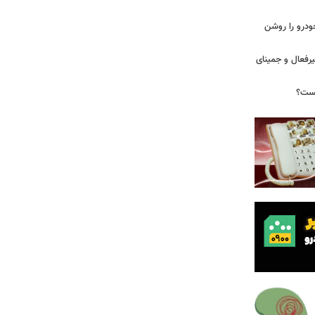
ودرو را روشن
یرفعال و جمینای
یست؟