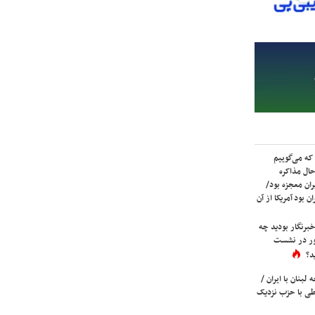
که می‌گوییم
حال مذاکره
ران معجزه بود/
ن بود آمریکا از آن
برنگار بودید چه
ور در نشست
د؟
لبنان با ایران /
ی با حزب نزدیک