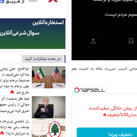
در بحث مشارکت کنید
ماعی آسیب نمی‌زند بلکه به امنیت هم
ابوالفتح: حتی زمانی 
مذاکره نمی‌کنیم، در 
هستیم/ برجام برای ای
چون برجام به سود ایرا
خارج شد
شما نظر بدهید/ اگر خ
سوالی از رئیس جمه
 از روش خانگی سفیدکننده
خبری فردا می‌پرسیدی
دان50%تخفیف🔥
راز دشمنی وزیرخارجه 
یوسف رجی چه ارتباط
به اسرائیل دارد؟
تخفیف ویژه!