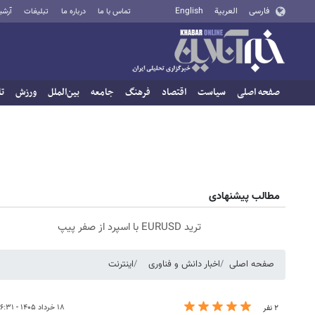
فارسی
العربية
English
تماس با ما
درباره ما
تبلیغات
آرشی
صفحه اصلی
سیاست
اقتصاد
فرهنگ
جامعه
بین‌الملل
ورزش
تا
مطالب پیشنهادی
ترید EURUSD با اسپرد از صفر پیپ
صفحه اصلی
اخبار دانش و فناوری
اینترنت
۱۸ خرداد ۱۴۰۵ - ۱۶:۳۱
۲ نفر