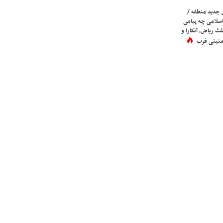
 جدید منطقه /
اسلامی چه پیامی
لث ریاض، آنکارا و
 امنیتی غرب