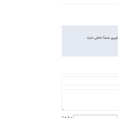
بری منشأ داخلی دارند
2 + 5 =