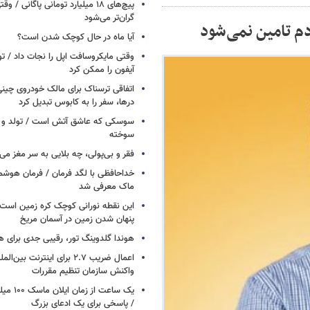
پیچ‌های ۱۸ میلیارد تومانی پاگانی /
گران‌تر می‌شود
ردم تامین نمی‌شود
آیا ماه در حال کوچک شدن است؟
وقتی مایکروسافت اپل را نجات داد / 
آیفون را ممکن کرد
اتفاقی ترسناک برای مالک خودروی چین
درها، سفر را به کابوس تبدیل کرد
سوسکی که عاشق آتش است / تولد و ز
سوخته
فقر و بی‌پولی، چه بلایی به سر مغز می‌آ
خداحافظی با لگد فرمان / فرمان هوشم
ماک معرفی شد
این نقطه نورانی کوچک کره زمین است 
پنهان شدن زمین در آسمان مریخ
هوندا گلدوینگ تور، رقیبی جدی برای ه
اعمال ضریب ۲.۷ برای اینترنت 
واکنش سازمان تنظیم مقررات
یک ساعت از
/ پاسخی برای یک ادعای بزرگ