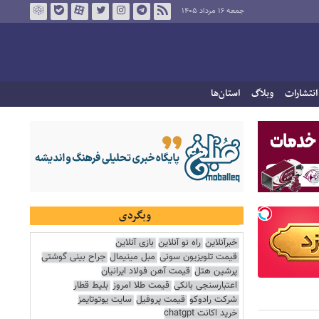
جمعه ۱۶ مرداد ۱۴۰۵
انتشارات
وبلاگ
استان‌ها
وبگردی
خبرآنلاین
راه نو آنلاین
بازی آنلاین
قیمت تلویزیون سونی
مبل مینیمال
جراح بینی گوشتی
پرشین هتل
قیمت آهن فولاد ایرانیان
اعتبارسنجی بانکی
قیمت طلا امروز
بلیط قطار
شرکت رادوکو
قیمت پروفیل
سایت یوتوتایمز
خرید اکانت chatgpt