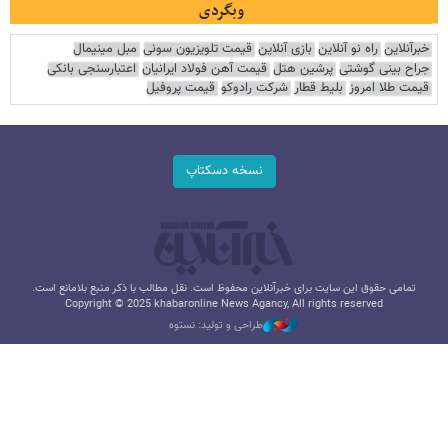
وبگردی
خبرآنلاین
راه نو آنلاین
بازی آنلاین
قیمت تلویزیون سونی
مبل مینیمال
جراح بینی گوشتی
پرشین هتل
قیمت آهن فولاد ایرانیان
اعتبارسنجی بانکی
قیمت طلا امروز
بلیط قطار
شرکت رادوکو
قیمت پروفیل
نسخه دسکتاپ
تمامی حقوق این سایت برای خبرآنلاین محفوظ است. نقل مطالب با ذکر منبع بلامانع است.
Copyright © 2025 khabaronline News Agancy, All rights reserved
طراحی و تولید: نستوه