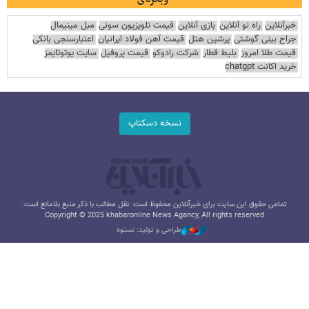
خبرآنلاین
راه نو آنلاین
بازی آنلاین
قیمت تلویزیون سونی
مبل مینیمال
جراح بینی گوشتی
پرشین هتل
قیمت آهن فولاد ایرانیان
اعتبارسنجی بانکی
قیمت طلا امروز
بلیط قطار
شرکت رادوکو
قیمت پروفیل
سایت یوتوتایمز
خرید اکانت chatgpt
نسخه دسکتاپ
تمامی حقوق این سایت برای خبرآنلاین محفوظ است. نقل مطالب با ذکر منبع بلامانع است.
Copyright © 2025 khabaronline News Agancy, All rights reserved
طراحی و تولید: نستوه