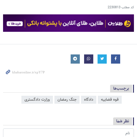
کد مطلب
2230813
برچسب‌ها
قوه قضاییه
دادگاه
جنگ رمضان
وزارت دادگستری
نظر شما