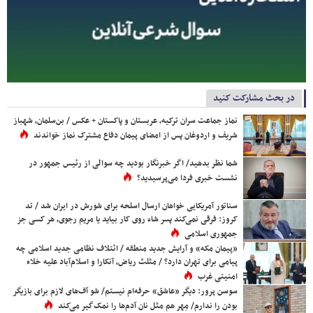
در بحث مشارکت کنید
نماز جماعت سران ترکیه، عربستان و پاکستان + عکس / بن‌سلمان، شهباز
شریف و اردوغان پس از امضای پیمان دفاع مشترک نماز خواندند
شما نظر بدهید/ اگر خبرنگار بودید چه سوالی از رئیس جمهور در
نشست خبری فردا می‌پرسیدید؟
سناتور آمریکایی خواهان ارسال اسلحه برای شورش در ایران شد / تد
کروز: فرقی نمی‌کند پسر شاه روی کار بیاید یا مریم رجوی، هر کسی جز
جمهوری اسلامی
«پیمان مکه» و آرایش جدید منطقه / ائتلاف نظامی جدید اسلامی چه
پیامی برای تهران دارد؟ / مثلث ریاض، آنکارا و اسلام‌آباد علیه خلاء
امنیتی غرب
سوسن پرور: دیگر «عاشق» حرفه‌ام نیستم/ شو آف‌های لازم برای بازیگر
بودن را ندارم/ مِهر هم مثل نان آدم‌ها را نمک‌گیر می‌کند