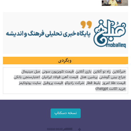
وبگردی
خبرآنلاین
راه نو آنلاین
بازی آنلاین
قیمت تلویزیون سونی
مبل مینیمال
جراح بینی گوشتی
پرشین هتل
قیمت آهن فولاد ایرانیان
اعتبارسنجی بانکی
قیمت طلا امروز
بلیط قطار
شرکت رادوکو
قیمت پروفیل
سایت یوتوتایمز
خرید اکانت chatgpt
نسخه دسکتاپ