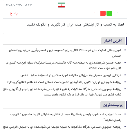
۰۱:۴۷ - ۱۴۰۵/۰۳/۲۰
پاسخ
0
0
لطفا به کسب و کار اینترنتی ملت ایران کار نگیرید و انگولک نکنید .
آخرین اخبار
شورای عالی امنیت ملی کجاست؟/ اتاقی برای تصمیم‌سازی و تصمیم‌گیری درباره پرونده‌های
حساس
حمله حسین شریعتمداری به پیمان سه گانه پاکستان،عربستان،ترکیه/ سزان این سه کشور در
قتل عام غزه دست داشتند
عزاداری اربعین حسینی به میزبانی خانواده شهید سلامی در امامزاده صالح +عکس
روزنامه شهرداری تهران: اکنون بلندگوهای دشمن دست کسانی است که ظاهر انقلابیگری دارند
روزنامه جمهوری اسلامی: هرگاه مذاکرات به نتیجه نزدیک می شود،عده ای با جنجال آفرینی مانع
ثبات کشور می شوند/اظهارات باقرخرازی یک اتفاق عادی نیست
پربیننده‌ترین
حملات برادر داماد شهید رئیسی به قالیباف بعد از افشای سخنرانی اش با مضمون " کاری به
رهبری نداریم"
روزنامه جمهوری اسلامی: هرگاه مذاکرات به نتیجه نزدیک می شود،عده ای با جنجال آفرینی مانع