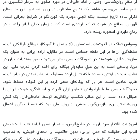
از منظرِ روان‌شناسی، وقتی از امام قلی‌خان در دوره صفوی به سردار تنگسیری در
عصرِ حاضر می‌رسیم، شاهدِ یک تداومِ ساختاری در روان هستیم. این به معنایِ
تکرارِ ساده تاریخ نیست، بلکه تجلیِ دوباره یک کهن‌الگو در شرایطِ بحرانی است.
قهرمانِ مدافع در هرمز، تجسّدِ اراده‌ای است که از زمانِ خطی فراتر رفته و در
زمانِ دایره‌ایِ اسطوره ریشه دارد.
وسواسِ تملک در قدرت‌های استعماری (از پرتغال تا آمریکا)، درواقع فرافکنیِ غریزه
سلطه‌گریِ آن‌ها بر این نقطه حساس است. در مقابل، اراده ایرانی به ‌عنوان یک
سازوکار دفاعیِ هوشمند در ناخودآگاهِ جمعی بیدار می‌شود.حضورِ مقتدرانه ایران در
دریا، پاسخی است به این میلِ سایه‌وارِ بیگانه برای اخته کردنِ قدرتِ ملی. این
تقابل، نبردِ دو ارتش نیست؛ بلکه تقابلِ اراده معطوف به بقای تمدنی در برابر غریزه
غارتِ نمادین است. هر بار که بیگانه‌ای سعی کرده بر این گلوگاه مسلط شود،
ناخودآگاهِ جمعیِ ما با فراخواندنِ تصاویرِ ازلیِ قدرت و ایستادگی، هویتِ ایرانی را
صیقل داده است. از این منظر، شکستِ پرتغالی‌ها توسط امام‌قلی‌خان، یک کنشِ
روان‌شناختی برای بازپس‌گیریِ بخشی از روانِ ملی بود که توسط دیگری اشغال
شده بود.
امروز نیز، اقتدارِ سردارانِ ما در خلیج‌فارس، استمرارِ همان فرایند تفرد است؛ یعنی
اثباتِ این حقیقت که «منِ ایرانی» بدونِ حاکمیت بر آب‌هایِ خویش، به تمامیتِ
روانی نمی‌رسد. اگر تاریخ را به ‌مثابه تجلیِ ناخودآگاه در زمان در نظر بگیریم، تنگه