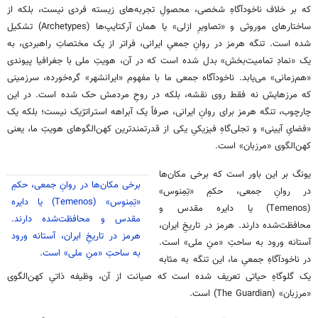
که بر خلاف ناخودآگاهِ شخصی، محصولِ تجربه‌های زیسته فردی نیست، بلکه از
ساختارهای موروثی و «تصاویرِ ازلی» یا همان آرکتایپ‌ها (Archetypes) تشکیل
شده است. تنگه هرمز در روانِ جمعیِ ایرانی، فراتر از یک مختصاتِ راهبردی، به
یک «نمادِ تمامیت‌بخش» بدل شده است که در آن، هویتِ ملی با جغرافیا پیوندی
«هم‌زمانی» می‌یابد. ناخودآگاه جمعی ما با مفهوم «ایرانشهر» گره‌خورده، سرزمینی
که مرزهایش نه فقط روی نقشه، بلکه در روحِ مردمش حک شده است. در این
چارچوب، تنگه هرمز برای روانِ ایرانی، صرفاً یک آبراهه استراتژیک نیست؛ بلکه یک
«فضایِ آیینی» و تجلی‌گاهِ فیزیکیِ یکی از قدرتمندترین کهن‌الگوهای هویتِ ما، یعنی
کهن‌الگوی «مرزبان» است.
یونگ بر این باور است که برخی مکان‌ها
برخی مکان‌ها در روانِ جمعی، حکمِ
در روانِ جمعی، حکمِ «تِمِنوس»
«تِمِنوس» (Temenos) یا دایره
(Temenos) یا دایره مقدس و
مقدس و محافظت‌شده دارند.
محافظت‌شده دارند. هرمز در تاریخِ ایران،
هرمز در تاریخِ ایران، آستانه ورود
آستانه ورود به ساحتِ «منِ ملی» است.
به ساحتِ «منِ ملی» است.
در ناخودآگاهِ جمعیِ ما، این تنگه به‌ مثابه
یک گلوگاهِ حیاتی تعریف شده است که صیانت از آن، وظیفه ذاتیِ کهن‌الگوی
«مرزبان» (The Guardian) است.