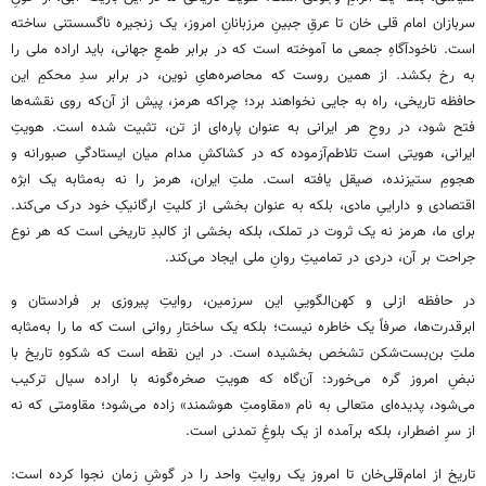
سربازان امام قلی خان تا عرقِ جبینِ مرزبانانِ امروز، یک زنجیره ناگسستنی ساخته
است. ناخودآگاهِ جمعی ما آموخته است که در برابر طمعِ جهانی، باید اراده ملی را
به رخ بکشد. از همین روست که محاصره‌هایِ نوین، در برابر سدِ محکمِ این
حافظه تاریخی، راه به جایی نخواهند برد؛ چراکه هرمز، پیش از آن‌که روی نقشه‌ها
فتح شود، در روحِ هر ایرانی به‌ عنوان پاره‌ای از تن، تثبیت شده است. هویتِ
ایرانی، هویتی است تلاطم‌آزموده که در کشاکشِ مدام میان ایستادگیِ صبورانه و
هجومِ ستیزنده، صیقل یافته است. ملتِ ایران، هرمز را نه به‌مثابه یک ابژه
اقتصادی و داراییِ مادی، بلکه به‌ عنوان بخشی از کلیتِ ارگانیکِ خود درک می‌کند.
برای ما، هرمز نه یک ثروت در تملک، بلکه بخشی از کالبدِ تاریخی است که هر نوع
جراحت بر آن، دردی در تمامیتِ روانِ ملی ایجاد می‌کند.
در حافظه ازلی و کهن‌الگوییِ این سرزمین، روایتِ پیروزی بر فرادستان و
ابرقدرت‌ها، صرفاً یک خاطره نیست؛ بلکه یک ساختارِ روانی است که ما را به‌مثابه
ملتِ بن‌بست‌شکن تشخص بخشیده است. در این نقطه است که شکوهِ تاریخ با
نبضِ امروز گره می‌خورد: آن‌گاه که هویتِ صخره‌گونه با اراده سیال ترکیب
می‌شود، پدیده‌ای متعالی به نام «مقاومتِ هوشمند» زاده می‌شود؛ مقاومتی که نه
از سرِ اضطرار، بلکه برآمده از یک بلوغِ تمدنی است.
تاریخ از امام‌قلی‌خان تا امروز یک روایتِ واحد را در گوشِ زمان نجوا کرده است: