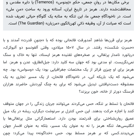
برخی مکان‌ها در روانِ جمعی، حکمِ «تِمِنوس» (Temenos) یا دایره مقدس و
محافظت‌شده دارند. هرمز در تاریخِ ایران، آستانه ورود به ساحتِ «منِ ملی»
است. در ناخودآگاهِ جمعیِ ما، این تنگه به‌ مثابه یک گلوگاهِ حیاتی تعریف شده
است که صیانت از آن، وظیفه ذاتیِ کهن‌الگوی «مرزبان» (The Guardian) است.
هرمز برای قرن‌ها شاهدِ آمدورفت فاتحانی بوده که با «جنونِ قدرت» آمدند و با
«حسرتِ شکست» رفتند. در سال ۱۵۰۷ میلادی، وقتی آلفونسو دو آلبوکرک،
دریانورد نامدار پرتغالی، بر صخره‌های تفتیده هرمز ایستاد، تنها به خاک و سنگ
نمی‌نگریست. او مدعی بود که جهان سه کلید دارد: جبل‌الطارق، عدن و هرمز. اما
هرمز برای او چیزی فراتر از یک مختصات جغرافیایی بود؛ یک «وسواس» بود. چه
می‌شود که یک باریکه آبی، در ناخودآگاهِ فاتحان، از یک مسیر تجاری به یک
معشوقه دست‌نیافتنی تبدیل می‌شود که برای به چنگ آوردنش حاضرند هزاران
فرسنگ دورتر از خانه، خون بریزند؟
فاتحان با تسلط بر تنگه، حس می‌کردند می‌توانند جریان زندگی را در جهان متوقف
کنند یا اجازه حرکت بدهند. این حسِ کنترل بر سرنوشت دیگران، ریشه در یک میلِ
عمیق روان‌شناختی برای قدرتمند بودن دارد. استعمارگرانی مثل پرتغالی‌ها یا
انگلیسی‌ها، تنگه هرمز را نه به ‌عنوان یک مسیر، بلکه به ‌عنوان افسارِ جهان
می‌دیدند.کسی که بر هرمز مسلط بود، حس «خداگونه» پیدا می‌کرد؛ چون