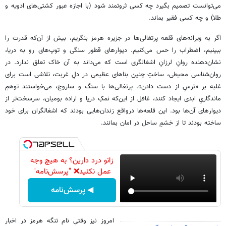
می‌توانست تصمیم بگیرد چه کسی ثروتمند شود (با اجازه عبور کشتی‌های ادویه و
طلا) و چه کسی فقیر بماند.
اگر به ویرانه‌های قلعه پرتغالی‌ها در جزیره هرمز بنگریم، بیش از آن‌که قدرت را
ببینیم، اضطراب را حس می‌کنیم. دیوارهای قطور سنگی و توپ‌های رو به دریا،
نشان‌دهنده روانِ لرزانِ اشغالگری است که می‌داند به آن خاک تعلق ندارد. در
روان‌شناسی محیطی، ساختِ چنین بناهای عظیمی در دلِ غربت، تلاشی است برای
غلبه بر «ترسِ از دست‌ دادن». پرتغالی‌ها با سنگ و ساروج، می‌خواستند توهمِ
ماندگاریِ ابدی ایجاد کنند، غافل از این‌که نمکِ دریا و اراده بومیان، سرسخت‌تر از
دیوارهای آن‌ها بود. این قلعه‌ها درواقع زندان‌هایی بودند که اشغالگران برای خود
ساخته بودند تا از خشمِ ساحل در امان بمانند.
زانو درد دارین؟ به هیچ وجه
عمل نکنید❌ "پرسش‌نامه"
◀ پرسش‌نامه
امروز نیز وقتی نام تنگه هرمز در اخبار