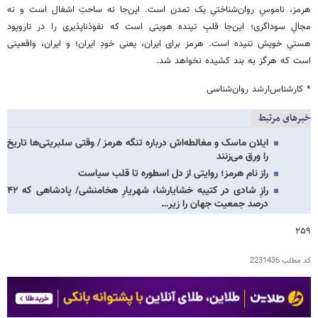
هرمز، ناموسِ روان‌شناختیِ یک تمدن است. این‌جا نه ساحتِ اشغال است و نه
مجالِ سوداگری؛ این‌جا قلبِ تپنده هویتی است که نفوذناپذیری را در تاروپود
هستیِ خویش تنیده است. هرمز برای ایران، یعنی خودِ ایران؛ و ایران، واقعیتی
است که هرگز به بند کشیده نخواهد شد.
* کارشناس‌ارشد روان‌شناسی
خبرهای مرتبط
ایلان ماسک و مغالطه‌اش درباره تنگه هرمز / وقتی سلبریتی‌ها تاریخ
را ورق می‌زنند
راز نام هرمز؛ روایتی از دل اسطوره تا قلب سیاست
رازِ شادی در کتیبه خشایارشا، شهریارِ هخامنشی/ پادشاهی که ۴۲
درصد جمعیت جهان را زیر…
۲۵۹
کد مطلب
2231436