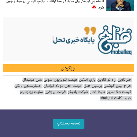
فاصله می‌گیرند/ایران نباید در مذاکرات با ترامپ قربانی روسیه و چین
شود
وبگردی
خبرآنلاین
راه نو آنلاین
بازی آنلاین
قیمت تلویزیون سونی
مبل مینیمال
جراح بینی گوشتی
پرشین هتل
قیمت آهن فولاد ایرانیان
اعتبارسنجی بانکی
قیمت طلا امروز
بلیط قطار
شرکت رادوکو
قیمت پروفیل
سایت یوتوتایمز
خرید اکانت chatgpt
نسخه دسکتاپ