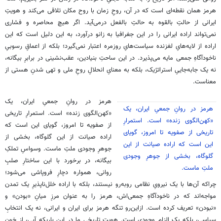
هرمز همان نقطه‌ای است که در آن، روحِ زمان با روح مکان تلاقی می‌کند و هویتِ
ایرانی از حالتِ بالقوه به حالتِ بالفعل درمی‌آید. اگر هیچ محاصره و فشاری
نمی‌تواند اراده ایرانی را در این جغرافیا به ‌زانو درآورد، به این دلیل است که این
اراده از لایه‌هایِ لغزنده سیاست‌هایِ روزمره اعتبار نمی‌گیرد؛ بلکه از اعماقِ رسوبیِ
ناخودآگاهِ جمعی مایه می‌پذیرد. در این ساحتِ بنیادین، عقب‌نشینی در برابرِ بیگانه،
نه یک جابه‌جاییِ استراتژیک، بلکه به معنایِ انحلالِ روحِ ملی و تهی ‌شدنِ هستی از
معناست.
هرمز در روانِ جمعیِ ایران، یک
هرمز در روانِ جمعیِ ایران، یک
«کهن‌الگوی زنده» است. استمرارِ تاریخی
«کهن‌الگوی زنده» است. استمرارِ
از صفویه تا امروز، گویای این است که
تاریخی از صفویه تا امروز، گویای
اراده صیانت از این گلوگاه، بخشی از
این است که اراده صیانت از این
جوهرِ وجودی ملتِ ماست. وسواسِ تملکِ
گلوگاه، بخشی از جوهرِ وجودی
بیگانه، در برخورد با این ساختارِ صلبِ
ملتِ ماست.
روانی، همواره دچارِ فروپاشی می‌شود؛
چراکه آن‌ها با یک نیرویِ نظامی روبه‌رو نیستند، بلکه با اراده خلل‌ناپذیرِ یک تمدن
مواجه‌اند که در ناخودآگاهِ جمعی‌اش، هرمز را به ‌عنوان مرزِ میانِ «بودن» و
«نبودن» تعریف کرده است. ازاین‌رو تنگه هرمز برای ایران و ایرانی، نه یک انتخابِ
سیاسی، بلکه یک الزامِ وجودی است. هویت تاریخی ما در این باریکه آبی، از خونِ