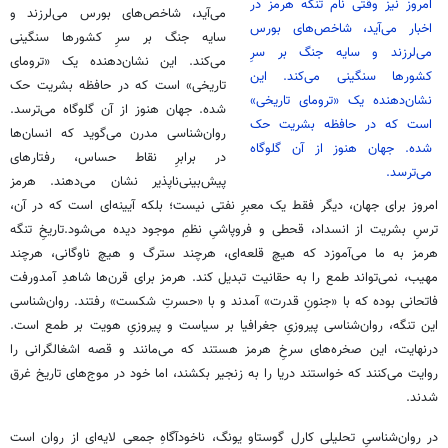
امروز نیز وقتی نام تنگه هرمز در
می‌آید، شاخص‌های بورس می‌لرزند و
اخبار می‌آید، شاخص‌های بورس
سایه جنگ بر سرِ کشورها سنگینی
می‌لرزند و سایه جنگ بر سرِ
می‌کند. این نشان‌دهنده یک «ترومای
کشورها سنگینی می‌کند. این
تاریخی» است که در حافظه بشریت حک
نشان‌دهنده یک «ترومای تاریخی»
شده. جهان هنوز از آن گلوگاه می‌ترسد.
است که در حافظه بشریت حک
روان‌شناسی مدرن می‌گوید که انسان‌ها
شده. جهان هنوز از آن گلوگاه
در برابرِ نقاط حساس، رفتارهای
می‌ترسد.
پیش‌بینی‌ناپذیر نشان می‌دهند. هرمز
امروز برای جهان، دیگر فقط یک معبرِ نفتی نیست؛ بلکه آیینه‌ای است که در آن،
ترسِ بشریت از انسداد، قحطی و فروپاشیِ نظمِ موجود دیده می‌شود.تاریخِ تنگه
هرمز به ما می‌آموزد که هیچ قلعه‌ای، هرچند سترگ و هیچ ناوگانی، هرچند
مهیب، نمی‌تواند طمع را به حقانیت تبدیل کند. هرمز برای قرن‌ها شاهدِ آمدورفت
فاتحانی بوده که با «جنونِ قدرت» آمدند و با «حسرتِ شکست» رفتند. روان‌شناسی
این تنگه، روان‌شناسی پیروزیِ جغرافیا بر سیاست و پیروزیِ هویت بر طمع است.
درنهایت، این صخره‌های سرخِ هرمز هستند که می‌مانند و قصه اشغالگرانی را
روایت می‌کنند که خواستند دریا را به زنجیر بکشند، اما خود در موج‌های تاریخ غرق
شدند.
در روان‌شناسیِ تحلیلی کارل گوستاو یونگ، ناخودآگاهِ جمعی لایه‌ای از روان است