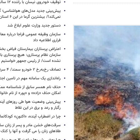
توقیف خودروی نیسان با راننده ۱۲ ساله در این جاده
پیش‌بینی جدید مدل‌های هواشناسی؛ گر
نمی‌کند!/ بیشترین گرما در این ۶ استان
دستور جدید وزارت علوم ابلاغ شد
سازمان وظیفه عمومی فراجا درباره معا
فراری اطلاعیه داد
اعتراض پرستاران بیمارستان فیاض ب
سازمان نظام پرستاری: هیچ پرستاری باز
نشده است/ از رئیس جمهور خواستیم و
تصادف رخ‌به‌رخ ۲ خودرو سمند/ ۴ سرنشین جان باختند
راه‌اندازی یک سامانه مهم در تامین اجت
حذف نام همسر سابق از شناسنامه مم
امکان حذف «زاده» و «پور» از نام خانوا
پیش‌بینی وضعیت هوا طی روزهای آیند
رگبار و رعد و برق در این نقاط
چرا در اضطرابِ آینده، «اکنونِ» کودکانما
سرقت‌های خشن مادر و پسر از زنان سال
طلاهای زنان را می گرفت و آنها را کتک 