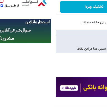
تخفیف ویژه!
 این حادثه هستتد.
 نسبی دما در این نقاط