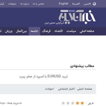
فارسی
العربية
English
تماس با ما
درباره ما
تبلیغات
آرشی
صفحه اصلی
سیاست
اقتصاد
فرهنگ
جامعه
بین‌الملل
ورزش
تا
مطالب پیشنهادی
ترید EURUSD با اسپرد از صفر پیپ
صفحه اصلی
اخبار اجتماعی
حوادث
۲۰ خرداد ۱۴۰۵ - ۱۹:۵۱
۳ نفر