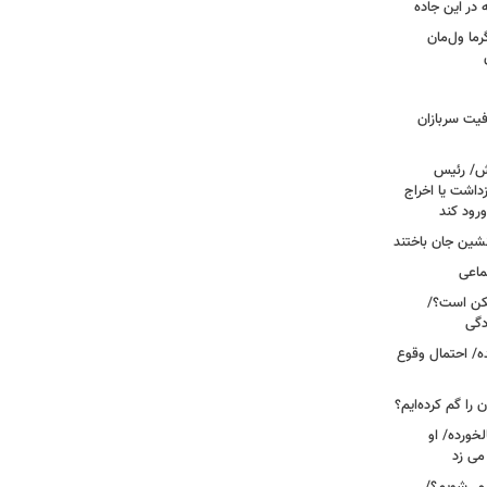
ما ول‌مان
فیت سربازان
خش/ رئیس
داشت یا اخراج
رود کند
ماعی
کن است؟/
دگی
ه/ احتمال وقوع
ن را گم کرده‌ایم؟
خورده/ او
می زد