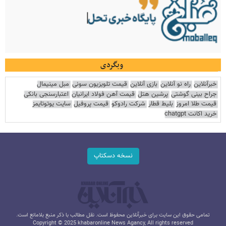
وبگردی
خبرآنلاین
راه نو آنلاین
بازی آنلاین
قیمت تلویزیون سونی
مبل مینیمال
جراح بینی گوشتی
پرشین هتل
قیمت آهن فولاد ایرانیان
اعتبارسنجی بانکی
قیمت طلا امروز
بلیط قطار
شرکت رادوکو
قیمت پروفیل
سایت یوتوتایمز
خرید اکانت chatgpt
نسخه دسکتاپ
تمامی حقوق این سایت برای خبرآنلاین محفوظ است. نقل مطالب با ذکر منبع بلامانع است.
Copyright © 2025 khabaronline News Agancy, All rights reserved