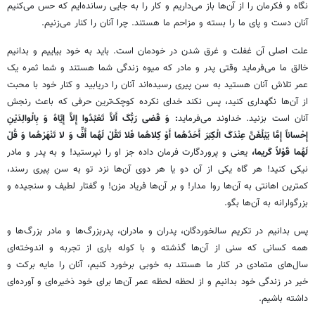
نگاه و فکرمان را از آن‌ها باز می‌داریم و کار را به جایی رسانده‌ایم که حس می‌کنیم
آنان دست و پای ما را بسته و مزاحم ما هستند. چرا آنان را کنار می‌زنیم.
علت اصلی آن غفلت و غرق شدن در خودمان است. باید به خود بیاییم و بدانیم
خالق ما می‌فرماید وقتی پدر و مادر که میوه زندگی شما هستند و شما ثمره یک
عمر تلاش آنان هستید به سن پیری رسیده‌اند آنان را دریابید و کنار خود با محبت
از آن‌ها نگهداری کنید، پس نکند خدای نکرده کوچک‌ترین حرفی که باعث رنجش
آنان است بزنید. خداوند می‌فرماید
: وَ قَضی‏ رَبُّکَ أَلاَّ تَعْبُدُوا إِلاَّ إِیَّاهُ وَ بِالْوالِدَیْنِ
إِحْساناً إِمَّا یَبْلُغَنَّ عِنْدَکَ الْکِبَرَ أَحَدُهُما أَوْ کِلاهُما فَلا تَقُلْ لَهُما أُفٍّ وَ لا تَنْهَرْهُما وَ قُلْ
لَهُما قَوْلاً کَریما،
یعنی و پروردگارت فرمان داده جز او را نپرستید! و به پدر و مادر
نیکی کنید! هر گاه یکی از آن دو یا هر دوی آن‌ها نزد تو به سن پیری رسند،
کمترین اهانتی به آن‌ها روا مدار! و بر آن‌ها فریاد مزن! و گفتار لطیف و سنجیده و
بزرگوارانه به آن‌ها بگو.
پس بدانیم در تکریم سالخوردگان، پدران و مادران، پدربزرگ‌ها و مادر بزرگ‌ها و
همه کسانی که سنی از آن‌ها گذشته و با کوله باری از تجربه و اندوخته‌ای
سال‌های متمادی در کنار ما هستند به خوبی برخورد کنیم، آنان را مایه برکت و
خیر در زندگی خود بدانیم و از لحظه لحظه عمر آن‌ها برای خود ذخیره‌ای و آورده‌ای
داشته باشیم.