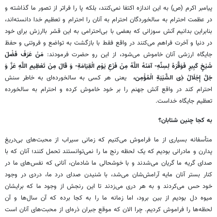
پیامبر اکرم (ص) به این اندازه اکتفا نمی‌کنند، بلکه پا را فراتر از تصور ما گذاشته و
در عظمت احترام به سالخوردگان احترام به آنان را احترام و تعظیم خدا دانسته‌اند،
بنابراین بدانیم آتش سوزانی که بعضی با بی‌احترامی به این قشر باارزش برای خود
در دنیا و آخرت فراهم می‌کنند در واقع فقط با بازگشت به تواضع و فروتنی و حفظ
جایگاه ارزشی آنان خاموش می‌شود، از این رو حضرت فرمودند:
مَنْ عَرَفَ فَضْلَ
شَیْخٍ کَبِیرٍ فَوَقَّرَهُ لِسِنِّهِ- آمَنَهُ اللَّهُ مِنْ فَزَعِ یَوْمِ الْقِیَامَةِ- وَ قَالَ مِنْ تَعْظِیمِ اللَّهِ عَزَّ وَ
جَلَّ إِجْلَالُ ذِی الشَّیْبَةِ الْمُؤْمِن،
‏ یعنی هر کسی به سالخورده‌ای به خاطر سنش
احترام کند در واقع آتش جهنم را بر خود خاموش کرده و احترام به سالخورده
تعظیم جایگاه خداست.
به کجا چنین شتابان؟
متأسفانه بسیاری از ما فراموش می‌کنیم که زمانی سیراب از محبت‌های بی‌دریغ
پدارن و مادرانی بودیم که یک لحظه رنج ما را نمی‌توانستند تحمل کنند؛ آنان که با
صدای گریه ما گریان می‌شدند و با خوشحالی ما شادمان، آنانی که نفس‌های ما در
کنار بستر آنان مایه آرامش‌شان می‌شد، با شنیدن صدای درد ما، دردی در وجود
خود حس می‌کردند و به هر دری می‌زدند تا این رنجش از وجود ما که برایشان
میوه دل بودیم از بین برود، اما زمانه ما را به کجا برده که آن سال‌ها و آن
لحظه‌ها را فراموش کردیم. چرا الان که موقع جبران ذره‌ای از محبت‌های آنان است