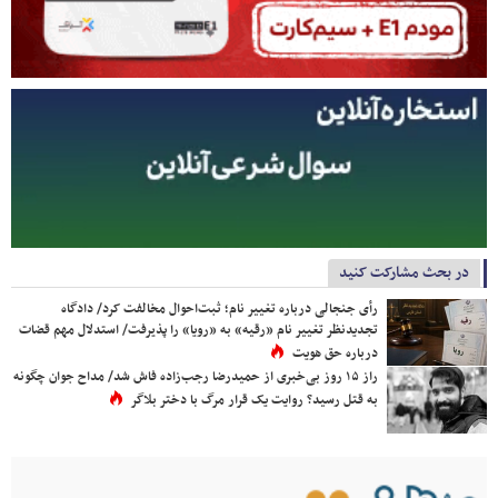
در بحث مشارکت کنید
رأی جنجالی درباره تغییر نام؛ ثبت‌احوال مخالفت کرد/ دادگاه
تجدیدنظر تغییر نام «رقیه» به «رویا» را پذیرفت/ استدلال مهم قضات
درباره حق هویت
راز ۱۵ روز بی‌خبری از حمیدرضا رجب‌زاده فاش شد/ مداح جوان چگونه
به قتل رسید؟ روایت یک قرار مرگ با دختر بلاگر