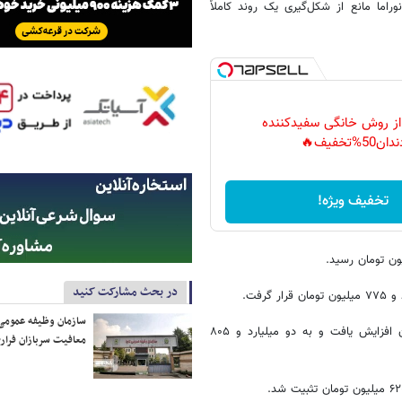
اشته، هرچند رشد محدود پژو ۲۰۷ اتوماتیک پانوراما مانع از شکل‌گیری یک روند کاملاً
 از روش خانگی سفیدکننده
دان50%تخفیف🔥
تخفیف ویژه!
در بحث مشارکت کنید
سازمان وظیفه عمومی 
قیمت پژو ۲۰۷ اتوماتیک پانوراما برخلاف جریان غالب بازار، ۵ میلیون تومان افزایش یافت و به دو میلیارد و ۸۰۵
معافیت سربازان فراری