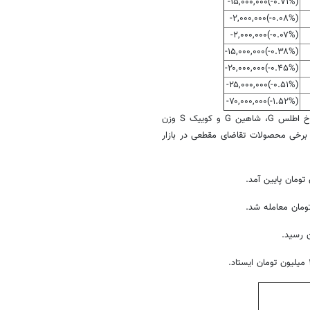
(‎-۰.۷۱%‏)‎-۱۵,۰۰۰,۰۰۰‏
(‎-۰.۰۸%‏)‎-۲,۰۰۰,۰۰۰‏
(‎-۰.۰۷%‏)‎-۲,۰۰۰,۰۰۰‏
(‎-۰.۳۸%‏)‎-۱۵,۰۰۰,۰۰۰‏
(‎-۰.۴۵%‏)‎-۲۰,۰۰۰,۰۰۰‏
(‎-۰.۵۱%‏)‎-۲۵,۰۰۰,۰۰۰‏
(‎-۱.۵۲%‏)‎-۷۰,۰۰۰,۰۰۰‏
فضای معاملاتی سایپا نیز بیشتر در مدار اصلاح قیمت قرار داشت؛ کاهش نرخ اطلس G، شاهین G و کوییک S وزن
فزایش محدود ساینا S نشان داد هنوز در برخی محصولات تقاضای مقطعی در بازار