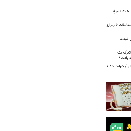
قیمت جدید گوشت مرغ امروز ۱۵ مرداد ۱۴۰۵/ مرغ
آخرین وضعیت بازار رمزارزها در جهان/ معاملات ۶ رمزارز
دول قیمت
لابرگ یک
د یافت؟
ان / شرایط جدید