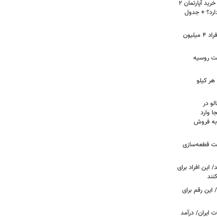
لیست قیمت خرید مسکن در نازی‌آباد/ خرید آپارتمان ۲
دارد؟ + جدول
سرپرستان خانوار بخوانند/ حساب این افراد ۴ میلیون
فت روسیه
هر کیلو
لو در
ا وارد
 به فروش
عت قطعه‌سازی
این افراد برای
 این رقم برای
 ایران/ درآمد