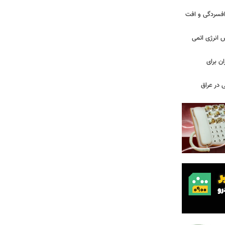
ز افسردگی و افت
س انرژی اتمی
ن برای
 در عراق