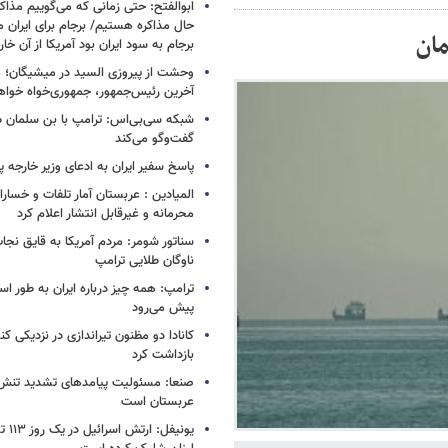
ابوالفتح: حتی زمانی که می‌گوییم مذاکر
حال مذاکره هستیم/ برجام برای ایران 
ان
برجام به سود ایران بود آمریکا از آن خا
وحشت از پیروزی السید در میشیگان؛ 
آخرین رئیس‌جمهور، جمهوری‌خواه خواه
شبکه سی‌بی‌اس: ترامپ با بن سلمان درب
گفت‌وگو می‌کند
پاسخ سفیر ایران به ادعای وزیر خارجه 
المیادین : عربستان آمار تلفات و خسار
محرمانه و غیرقابل انتشار اعلام کرد
سناتور شومر: مردم آمریکا به قایق نجات 
ناوگان طلایی ترامپ
ترامپ: همه چیز درباره ایران به طور ا
پیش می‌رود
کانادا دو مظنون تیراندازی در نزدیکی کن
بازداشت کرد
صنعا: مسئولیت پیامدهای تشدید تنش 
عربستان است
یونیفل