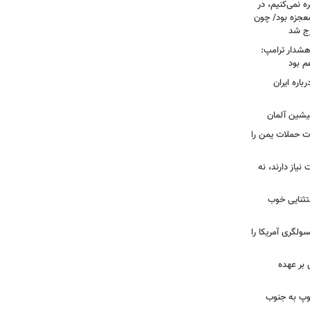
ه نمی‌کنیم، در
معجزه بود/ چون
رج شد
هشدار ترامپ:
م بود
اره ایران
پیشین آلمان
ات حملات یمن را
نیاز دارند، نه
ستثنایی خوب
سولگری آمریکا را
بر عهده
: ارتش اسرائیل در یک روز ۱۱۳ توپ به جنوب