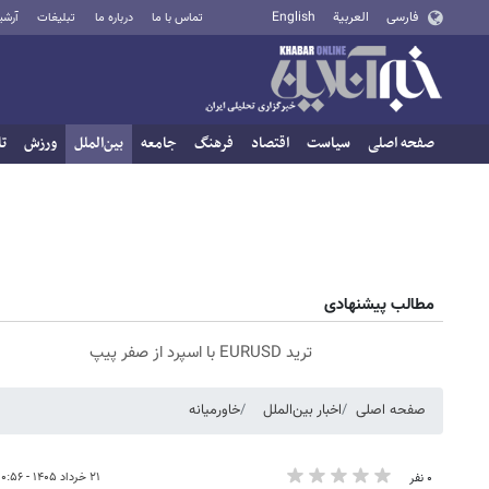
فارسی
العربية
English
تماس با ما
درباره ما
تبلیغات
آرشی
صفحه اصلی
سیاست
اقتصاد
فرهنگ
جامعه
بین‌الملل
ورزش
تا
مطالب پیشنهادی
ترید EURUSD با اسپرد از صفر پیپ
صفحه اصلی
اخبار بین‌الملل
خاورمیانه
۲۱ خرداد ۱۴۰۵ - ۱۰:۵۶
۰ نفر