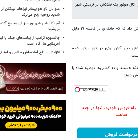
لبنان شلیک کرده است
در اتاق موتور یک نفتکش در نزدیکی شهر
ملوانان ناو هواپیمابر آبراهام لینکلن ا
شدید روحیه رنج می‌برند
آمریکا اوایل شهریور میزبان مجمع آژان
به گزارش خبرآنلاین، مرکز عملیات تجارت دریایی بریتانیا (UKMTO) امروز گزارش داد که که حادثه‌ای در فاصله ۲۱ مایل
می‌شود
جانسون: ترامپ از پیامدهای جنگ با ایرا
آمریکایی‌ها آگاه است
کش دچار آتش‌سوزی در اتاق موتور شده
افزایش سطح آماده‌باش نظامی و امنیتی
است.
ادثه هستند و به کشتی‌ها توصیه شده با
رش دهند.
 راه فروش خودرو، تنها در چند
ساعت
درخواست فروش