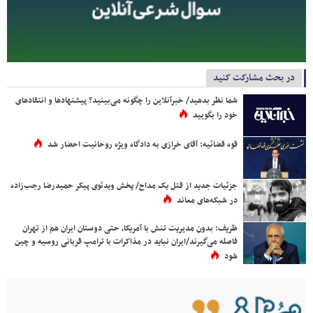
در بحث مشارکت کنید
شما نظر بدهید/ خبرآنلاین را چگونه می‌بینید؟ پیشنهادها و انتقادهای
خود را بگویید
قوه قضائیه: آقای خرازی به دادگاه ویژه روحانیت احضار شد
جزئیات جدید از قتل یک مداح/ پخش ویدئوی پیکر حمیدرضا رجب‌زاده
در شبکه‌های معاند
ظریف: بدون مدیریت تنش با آمریکا، حتی دوستان ایران هم از تهران
فاصله می‌گیرند/ایران نباید در مذاکرات با ترامپ قربانی روسیه و چین
شود