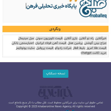
وبگردی
خبرآنلاین
راه نو آنلاین
بازی آنلاین
قیمت تلویزیون سونی
مبل مینیمال
جراح بینی گوشتی
پرشین هتل
قیمت آهن فولاد ایرانیان
اعتبارسنجی بانکی
قیمت طلا امروز
بلیط قطار
شرکت رادوکو
قیمت پروفیل
سایت یوتوتایمز
خرید اکانت chatgpt
نسخه دسکتاپ
تمامی حقوق این سایت برای خبرآنلاین محفوظ است. نقل مطالب با ذکر منبع بلامانع است.
Copyright © 2025 khabaronline News Agancy, All rights reserved