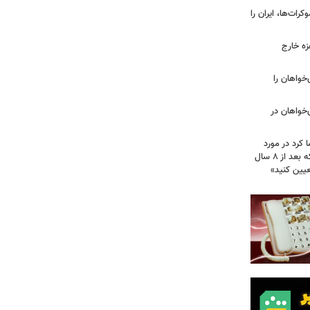
ات‌ها، ایران را
زه خارج
مهوری‌خواهان را
‌خواهان در
 کرد در مورد
تصویب آن چه گفت؟ / هشدار ظریف که بعد از ۸ سال
عیین کنید»