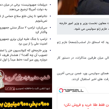
دیپلمات صهیونیست: برخی در میان دموکر
به دولت آمریکا ترجیح می‌دهند
نتانیاهو: تا زمان خلع سلاح حماس از غ
نمی‌شویم
ر» معاون نخست وزیر و وزیر امور خارجه
سی‌ان‌ان: ترامپ ۲ سنگر سنتی ج
ا، عازم ژنو سوئیس می شود.
واگذار کرد
ترامپ با جنگ علیه ایران برتری جمهوری
خبرآنلاین، این منبع آگاه در اسلام‌آباد جمعه شب ۲۲ خرداد ۱۴۰۵ افزود ‌که اسحاق دار امشب(جمعه) عازم ژنو
امنیت ملی را از بین برد
وزیر خارجه‌ای که کنوانسیون خزر را امضا
لی میان طرفین مذاکرات، در دستور کار
دوباره روی میز آمد؛ «خط مبدأ را اول ت
 و همتای سوئیسی وی، ضمن بررسی آخرین
رفت های اخیر استقبال کردند.
ون فقط طلا خرید و فروش نکن؛