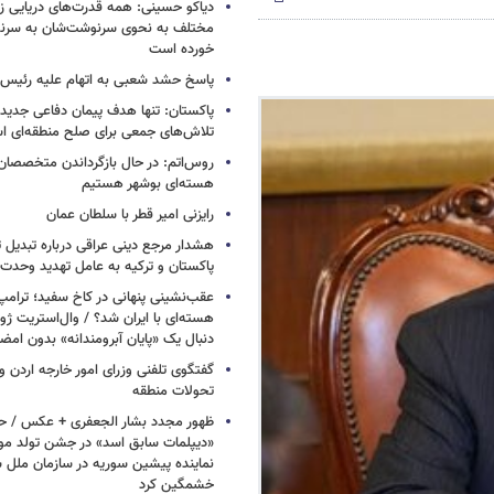
دیاکو حسینی: همه قدرت‌های دریایی زم
مختلف به نحوی سرنوشت‌شان به سرنو
خورده است
پاسخ حشد شعبی به اتهام‌ علیه رئیس 
پاکستان: تنها هدف پیمان دفاعی جدید
تلاش‌های جمعی برای صلح منطقه‌ای 
روس‌اتم: در حال بازگرداندن متخصصان 
هسته‌ای بوشهر هستیم
رایزنی امیر قطر با سلطان عمان
هشدار مرجع دینی عراقی درباره تبدیل 
پاکستان و ترکیه به عامل تهدید وحدت 
عقب‌نشینی پنهانی در کاخ سفید؛ ترامپ
هسته‌ای با ایران شد؟ / وال‌استریت ژور
دنبال یک «پایان آبرومندانه» بدون امض
گفتگوی تلفنی وزرای امور خارجه اردن و 
تحولات منطقه
ظهور مجدد بشار الجعفری + عکس / ح
«دیپلمات سابق اسد» در جشن تولد مو
نماینده پیشین سوریه در سازمان ملل س
خشمگین کرد