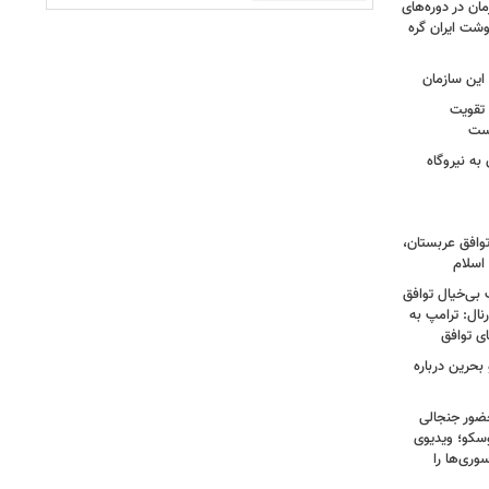
ان در دوره‌های
شت ایران گره
این سازمان
 تقویت
است
به نیروگاه
توافق عربستان،
اسلام
 بی‌خیال توافق
نال: ترامپ به
ای توافق
بحرین درباره
ضور جنجالی
سکو؛ ویدیوی
وری‌ها را