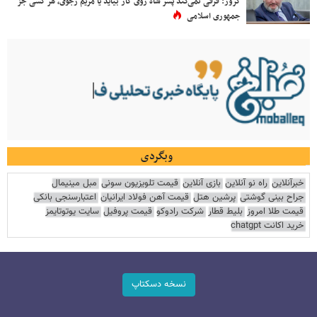
کروز: فرقی نمی‌کند پسر شاه روی کار بیاید یا مریم رجوی، هر کسی جز
جمهوری اسلامی
وبگردی
خبرآنلاین
راه نو آنلاین
بازی آنلاین
قیمت تلویزیون سونی
مبل مینیمال
جراح بینی گوشتی
پرشین هتل
قیمت آهن فولاد ایرانیان
اعتبارسنجی بانکی
قیمت طلا امروز
بلیط قطار
شرکت رادوکو
قیمت پروفیل
سایت یوتوتایمز
خرید اکانت chatgpt
نسخه دسکتاپ