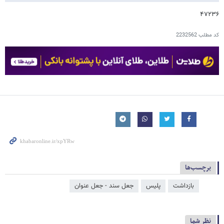
۴۷۲۳۶
کد مطلب
2232562
برچسب‌ها
بازداشت
پلیس
جعل سند - جعل عنوان
نظر شما