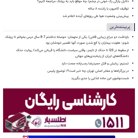
دلایل پارگی رگ خونی در چشم/ چه موقع باید به پزشک مراجعه کنیم؟
توقیف کامیون با راننده ۸ ساله
پیش‌بینی وضعیت هوا طی روزهای آینده اعلام شد
پربیننده‌ترین
بازداشت دو جراح زیبایی قلابی/ یکی از متهمان: حوصله نداشتم 7-8 سال درس بخوانم تا پزشک
شوم؛ عفونت بیماران یا کج شدن صورت آنها تقصیر خودشان بود
از سقوط در QS تا حذف از تایمز، وقتی سیاست دانشگاه را قربانی می‌کند/ روایت حذف
دانشگاه‌های ایران از رتبه‌بندی‌های جهانی
تسنیم: ربایش و قتل حمیدرضا رجب‌زاده صحت دارد
در بزرگراه‌ها و معابر اصلی تهران چه خبر است؟/ توضیح پلیس
شست‌وشوی این ماده غذایی را جدی بگیرید