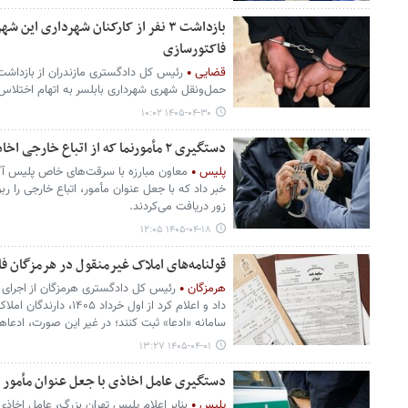
بازداشت ٣ نفر از کارکنان شهرداری ای
فاکتورسازی
قضایی
رئیس کل دادگستری مازندران از بازداشت 
حمل‌ونقل شهری شهرداری بابلسر به اتهام اختلاس، 
۱۴۰۵-۰۴-۳۰ ۱۰:۰۲
دستگیری ۲ مأمورنما که از اتباع خارجی اخاذی می‌کردند
پلیس
معاون مبارزه با سرقت‌های خاص پلیس آگ
خبر داد که با جعل عنوان مأمور، اتباع خارجی را ربود
زور دریافت می‌کردند.
۱۴۰۵-۰۴-۱۸ ۱۲:۰۵
قولنامه‌های املاک غیرمنقول در هرمزگان فا
هرمزگان
رئیس کل دادگستری هرمزگان از اجرای
داد و اعلام کرد از اول خ
سامانه «ادعا» ثبت کنند؛ در غیر این صورت، ادعاه
۱۴۰۵-۰۴-۰۱ ۱۳:۲۷
دستگیری عامل اخاذی با جعل عنوان مأمور 
پلیس
بنابر اعلام پلیس تهران بزرگ، عامل اخاذ