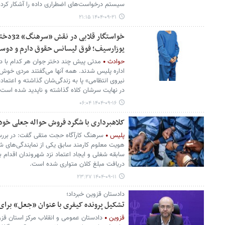
سیستم درخواست‌های اضطراری داده را آشکار کرد
۱۴۰۴-۰۹-۲۱ ۲۱:۱۵
خواستگار
یوزارسیف؛ فوق لیسانس حقوق دارم و دوس
حوادث
مدتی پیش چند دختر جوان هر کدام با دا
اداره پلیس شدند. همه آنها می‌گفتند مردی خوش‌
نیروی انتظامی» پا به زندگی‌شان گذاشته و اعتمادش
در نهایت سرشان کلاه گذاشته و ناپدید شده است.
۱۴۰۴-۰۹-۱۶ ۰۶:۰۴
کلاهبرداری با شگرد فروش حواله جعلی خود
پلیس
سرهنگ کارآگاه حجت متقی گفت: در برر
هویت معلوم کارمند سابق یکی از نمایندگی‌های شر
سابقه شغلی و ایجاد اعتماد نزد شهروندان اقدام 
دریافت مبلغ کلان متواری شده است.
۱۴۰۴-۰۹-۱۱ ۲۳:۲۷
دادستان قزوین خبرداد؛
تشکیل پرونده کیفری با عنوان «جعل» برای
قزوین
دادستان عمومی و انقلاب مرکز استان قزو