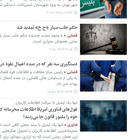
شهر تهران به ویژه شهرستان شمیرانات، دستگیر ش
۱۴۰۵-۰۳-۲۳ ۲۱:۲۸
حکم جلب سیار «ح.خ» تمدید شد
قضایی
با وجود تمدید چندباره حکم جلب سیار 
سنتی همچنان متواری است.
۱۴۰۴-۱۲-۰۵ ۱۱:۵۰
دستگیری سه نفر که در صدد اعمال نفوذ در 
قضایی
رئیس مرکز حفاظت و اطلاعات قوه قضائیه
به یکی از مسئولان عالی قضایی، در صدد اِعمال نف
بودند خبر داد.
۱۴۰۴-۰۹-۲۴ ۱۵:۵۸
تنها یک ایمیل تا سرقت اطلاعات کاربران
غول‌های فناوری آمریکا اطلاعات محرمانه کا
خود را مامور قانون جا می‌زنند!
فناوری
تنها یک ایمیل یا سند جعلی کافی است تا
محرمانه‌ترین اطلاعات کاربران را تحویل هکرهایی ب
این همان روشی است که به ابزاری سودآور برای