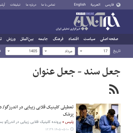
فارسی
العربية
English
تماس با ما
درباره ما
تبلیغات
آرشی
صفحه اصلی
سیاست
اقتصاد
فرهنگ
جامعه
بین‌الملل
ورزش
تا
تاریخ
ف
17
مرداد
1405
جعل سند - جعل عنوان
تعطیلی کلینیک قلابی زیبایی در اندرزگو/ 
پزشک
پلیس
پرونده کلینیک قلابی زیبایی در اندرزگو ب
۱۴۰۵-۰۵-۱۰ ۱۲:۳۹