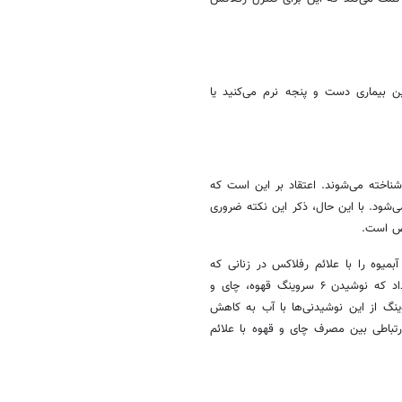
 بیماری دست و پنجه نرم می‌کنید یا
اخته می‌شوند. اعتقاد بر این است که
‌شود. با این حال، ذکر این نکته ضروری
یض است.
میوه را با علائم رفلاکس در زنانی که
سابقه‌ی ابتلا به GERD را نداشتند بررسی کردند. نتایج این تحقیق نشان داد که نوشیدن ۶ سروینگ قهوه، چای و
وز باعث افزایش علائم رفلاکس می‌شود و جایگزین کردن ۲ سروینگ از این نوشیدنی‌ها با آب به کاهش
تباطی بین مصرف چای و قهوه با علائم