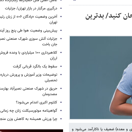
عامل اصلی قتل حمیدرضا رجب‌زاده دس
درگیری مرگبار در بازار تهران/ جزئیات
حان کنید/ بدترین
آخرین وضعیت «پادگان ۶
تهران
پیش‌بینی وضعیت هوا طی پنج روز آیند
جزئیات آتش سوزی شهرک صنعتی نصیرآب
جان باخت
کلاهبرداری ۱۰۰ میلیاردی با وعده
ارزان
سقوط یک بالگرد قربانی گرفت
توضیحات وزیر آموزش و پرورش درباره 
تحصیلی
حریق در شهرک صنعتی نصیرآباد بهارستا
مصدومان
کلثوم اکبری اعدام می‌شود؟
گواهینامه موتورسیکلت زنان چه زمانی
چرا ورزش همیشه به کاهش وزن منجر 
 و معده) ضعیف یا ناکارآمد می‌شود و