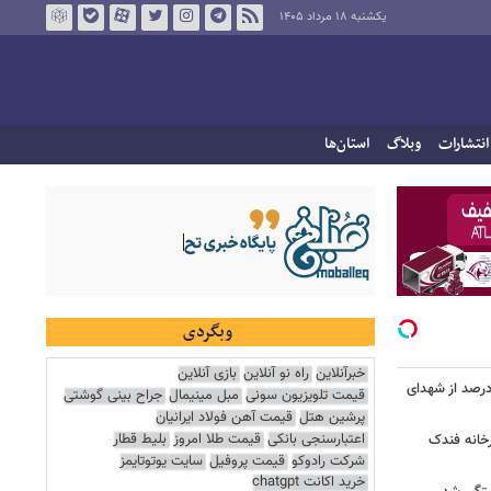
یکشنبه ۱۸ مرداد ۱۴۰۵
انتشارات
وبلاگ
استان‌ها
وبگردی
خبرآنلاین
راه نو آنلاین
بازی آنلاین
ر دقیق شهدای جنگ اعلام شد/ ۴۰ درصد از شهدای
قیمت تلویزیون سونی
مبل مینیمال
جراح بینی گوشتی
پرشین هتل
قیمت آهن فولاد ایرانیان
اعتبارسنجی بانکی
قیمت طلا امروز
بلیط قطار
خانه فندک
شرکت رادوکو
قیمت پروفیل
سایت یوتوتایمز
خرید اکانت chatgpt