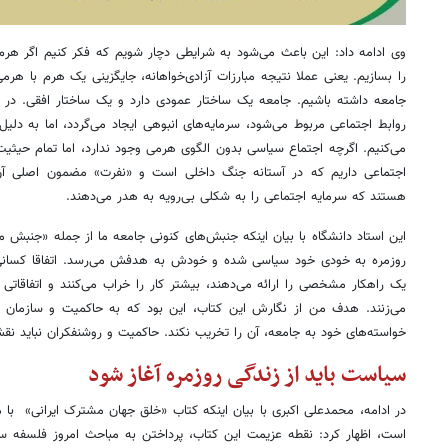
وی ادامه داد: این باعث می‌شود به شرایطی دچار شویم که فکر کنیم اگر هرم
را بسازیم. یعنی عملا نتیجه مبارزات آزادی‌خواهانه، جایگزینی یک هرم با هرم
جامعه داشته باشیم. جامعه یک ساختار عمودی دارد و یک ساختار افقی. در 
روابط اجتماعی مربوط می‌شود، سرمایه‌های انبوهی ایجاد می‌گردد، اما به دلی
می‌کنیم. اگرچه اجتماع سیاسی بدون الگوی هرمی وجود ندارد، اما تمام حیثیت خ
اجتماعی داریم که در آستانه جنگ داخلی است و «نفرت» مضمون اصلی آن
هستند که سرمایه اجتماعی را به شکلی بی‌رویه به هدر می‌دهند.
این استاد دانشگاه با بیان اینکه جنبش‌های کنونی جامعه ما از جمله «جنبش مه
روزمره به خودی خود سیاسی شده و خودش به هدفش می‌رسد. اتفاقا کسانی 
یک راهکار مشخصی را ارائه می‌دهند، بیشتر کار را خراب می‌کنند و اتفاقاتی 
می‌زنند. هدف من از نگارش این کتاب، این بود که به حاکمیت و سازمان ای
خواسته‌های خود به جامعه، آن را تخریب نکند. حاکمیت و روشنفکران نباید نقش
سیاست باید از زندگی روزمره آغاز شود
در ادامه،‌ محمدعلی اکبری با بیان اینکه کتاب «خلق جهان مشترک ایرانی» ب
است، اظهار کرد: نقطه عزیمت این کتاب، پرداختن به مباحث امروز فلسفه س