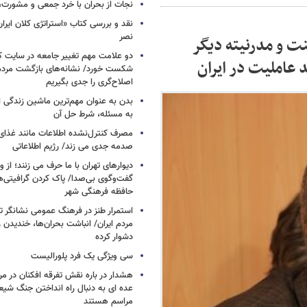
نجات از بحران با خرد جمعی و مشورت، 
نقد و بررسی کتاب «استراتژی کلان ایرا
نصر
نت و مدرنیته دیگر
دو علامت مهم تغییر جامعه در سایت کارز
 عاملیت در ایران
شکست خورد/ نشانه‌های بازگشت مردم 
اصلاح‌گری را جدی بگیریم
بدن به عنوان مهم‌ترین ماشین زندگی 
به مسئله، شرط حل آن
مصرف کنترل‌نشده اطلاعات مانند غذای 
صدمه جدی می زند/ رژیم اطلاعاتی
دیوارهای تهران با ما حرف می زنند؛ از و
گفت‌وگوی بی‌صدا/ پاک کردن گرافیتی‌
حافظه فرهنگی شهر
استمرار طنز در فرهنگ عمومی نشانگر ت
مردم ایران/ انباشت بحران‌ها، خندیدن ر
دشوار کرده
سی ویژگی یک فرد پلورالیست
هشدار در باره نقش تفرقه افکنان در مر
عده ای به دنبال راه انداختن جنگ شیع
مراسم هستند