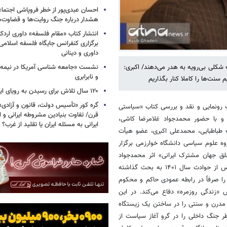
احسان عبدی‌پور از خطر فروپاشی اجتماع
هشدار درباره جنگ روایت‌ها و قضاوت‌ه
انتشار کتاب «مقام فلسفه» داوری اردکان
برگزاری کنفرانس جایگاه فلسفه اسلامی با
داوری و دینانی
 شکلی بی‌رویه به هدر می‌دهند/ اکبری:
نشست «جامعه شناسی آمریکا در نیمه 
و نابرابری
نت‌ها را کاملا کنار بگذاریم
۱۲۰ سال تلاش برای رسیدن به رویای ایرانی
گره کور «تأسیس دولت، قانون و آزادی
رداد، نشست رونمایی و نقد و بررسی کتاب «سیاستی
قرن/ تفاوت بنیادین مشروطه ایرانی و ا
 و با حضور محمدجواد غلامرضا کاشی،
ایرانی به مسئله ایران یا تقلید از غرب؟
طباطبایی، محمدعلی اکبری، عضو هیأت
ه علوم سیاسی دانشگاه خوارزمی برگزار
ق جهان مشترک ایرانی» اثر محمدجواد
غلامرضا کاشی می‌پردازد که در آن، دگرگونی رادیکال وجدان جمعی ایرانیان پس از حوادث سال ۱۴۰۱ به بحث گذاشته
 صرفاً در رابطه عمودی حاکم و محکوم
زندگی روزمره» دفاع می‌کند. در این
 مدرن و سنتی را در ساختن یک زیستگاه
 جنگ داخلی را در گرو آغاز سیاست از