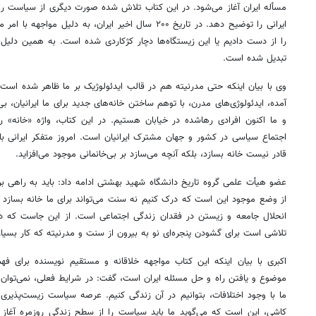
مسأله ایران آغاز می‌شود. در این کتاب تلاش شده صورت دیگری از سیاست ر
ایرانی را توضیح دهد. در تاریخ ۲۰۰ سال اخیر ایران، به دلی
را از دست دادیم یا این زیستگاه‌ها دچار کژکاردی شده است. به همین دلی
تبدیل شده است.
وی با بیان اینکه حتی مدرنیته هم در قالب ایدئولوژیک بر ما ظاهر شده است،
آمده، ایدئولوژی‌های مدرن، با توهم ساختن خانه‌های جدید برای ما ایرانیان، بی
و ما اکنون افرادی رهاشده در خیابان هستیم. در این کتاب، واژه «خانه» را
اجتماع سیاسی در کشور و جهان مشترک ایرانیان است. امروز متفکر ایرانی با
قادر نیست خانه بسازد، بلکه آنچه می‌سازد بر بی‌خانمانی موجود می‌افزاید.
عضو هیأت علمی گروه تاریخ دانشگاه شهید بهشتی ادامه داد: باید به راهی بروی
از وضع موجود این است که درک کنیم نه سنت می‌تواند برای ما خانه بسازد و 
انحلال جامعه و زیستن در فقدان زندگی اجتماعی است. از این جاست که داس
تلاشی است برای گشودن پنجره‌ای نو به بیرون از سنت و مدرنیته که کار بسیا
اکبری با بیان اینکه این کتاب مواجهه خلاقانه و مستقیم نویسنده برای ف
موضوع و یافتن راه و حل مسئله ایران است، گفت: در شرایط فعلی، نمی‌توان 
ما با وجود اختلافات، بتوانیم در آن زندگی کنیم. عرصه سیاست زیست‌پذیر
کاشی، این است که می‌گوید ما باید سیاست را از سطح زندگی روزمره آغاز 