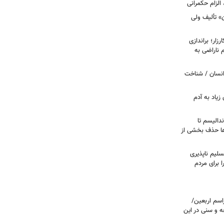
الزام حکمرانی
ن» تألیف ولی
ار؛ براندازی
ناراضی به
انسان / شناخت
زیاد به آدم
ندالیسم تا
ها حذف بخشی از
سلیم ناپذیری
ا برای مردم
اسم اربعین/
ه و سنی در این