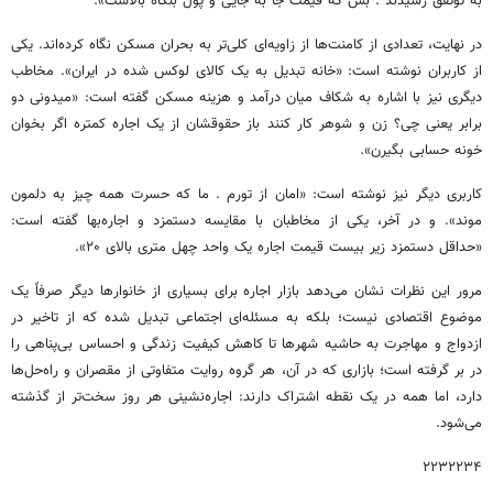
به توتفق رسیدند . بس که قیمت جا به جایی و پول بنگاه بالاست».
در نهایت، تعدادی از کامنت‌ها از زاویه‌ای کلی‌تر به بحران مسکن نگاه کرده‌اند. یکی
از کاربران نوشته است: «خانه تبدیل به یک کالای لوکس شده در ایران». مخاطب
دیگری نیز با اشاره به شکاف میان درآمد و هزینه مسکن گفته است: «میدونی دو
برابر یعنی چی؟ زن و شوهر کار کنند باز حقوقشان از یک اجاره کمتره اگر بخوان
خونه حسابی بگیرن».
کاربری دیگر نیز نوشته است: «امان از تورم . ما که حسرت همه چیز به دلمون
موند». و در آخر، یکی از مخاطبان با مقایسه دستمزد و اجاره‌بها گفته است:
«حداقل دستمزد زیر بیست قیمت اجاره یک واحد چهل متری بالای ۲۰».
مرور این نظرات نشان می‌دهد بازار اجاره برای بسیاری از خانوارها دیگر صرفاً یک
موضوع اقتصادی نیست؛ بلکه به مسئله‌ای اجتماعی تبدیل شده که از تاخیر در
ازدواج و مهاجرت به حاشیه شهرها تا کاهش کیفیت زندگی و احساس بی‌پناهی را
در بر گرفته است؛ بازاری که در آن، هر گروه روایت متفاوتی از مقصران و راه‌حل‌ها
دارد، اما همه در یک نقطه اشتراک دارند: اجاره‌نشینی هر روز سخت‌تر از گذشته
می‌شود.
۲۲۳۲۲۳۴