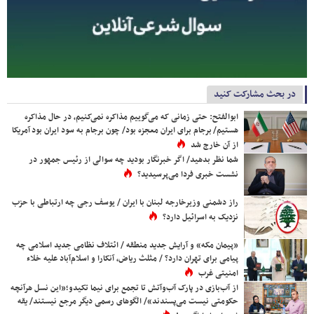
در بحث مشارکت کنید
ابوالفتح: حتی زمانی که می‌گوییم مذاکره نمی‌کنیم، در حال مذاکره
هستیم/ برجام برای ایران معجزه بود/ چون برجام به سود ایران بود آمریکا
از آن خارج شد
شما نظر بدهید/ اگر خبرنگار بودید چه سوالی از رئیس جمهور در
نشست خبری فردا می‌پرسیدید؟
راز دشمنی وزیرخارجه لبنان با ایران / یوسف رجی چه ارتباطی با حزب
نزدیک به اسرائیل دارد؟
«پیمان مکه» و آرایش جدید منطقه / ائتلاف نظامی جدید اسلامی چه
پیامی برای تهران دارد؟ / مثلث ریاض، آنکارا و اسلام‌آباد علیه خلاء
امنیتی غرب
از آب‌بازی در پارک آب‌وآتش تا تجمع برای نیما تکیدو؛«این نسل هرآنچه
حکومتی نیست می‌پسندند»/ الگوهای رسمی دیگر مرجع نیستند/ یقه