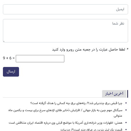
*
لطفا حاصل عبارت را در جعبه متن روبرو وارد کنید
9 + 6 =
ارسال
آخرین اخبار
چرا قبض برق چندبرابر شد؟/ پله‌های برق چه کسانی را هدف گرفته است؟
سیگنال‌ مهم چین به بازار جهانی / افزایش ذخایر طلای اژدهای سرخ برای بیست و یکمین ماه
متوالی
همتی: اظهارات وزیر خزانه‌داری آمریکا با مواضع قبلی وی درباره اقتصاد ایران متناقض است
قیمت یک لیتر بنزین در عراق چند است؟/ جزییات