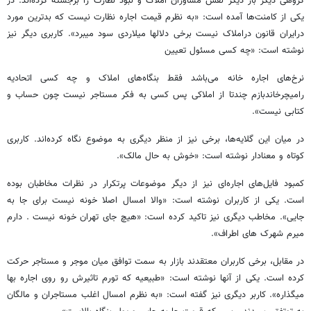
گروهی دیگر بار دیگر نقش مشاوران املاک و نبود نظارت را برجسته کرده‌اند. در
یکی از کامنت‌ها آمده است: «به نظرم قیمت اجاره نظارت نیست که بدترین مورد
درایران قانون دراملاک نیست برخی دلالها میلاردی سود میبرد». کاربری دیگر نیز
نوشته است: «چه کسی مسئول تعیین
نرخ‌های اجاره خانه می‌باشد فقط بنگاه‌های املاک و چه کسی اتحادیه
رامیچرخاندبازم چندتا از املاکی پس کسی به فکر مستاجر نیست چون حساب و
کتابی نیست».
در میان این گلایه‌ها، برخی نیز از منظر دیگری به موضوع نگاه کرده‌اند. کاربری
کوتاه و معنادار نوشته است: «خوش به حال مالک».
کمبود فایل‌های اجاره‌ای نیز از دیگر موضوعات پرتکرار در نظرات مخاطبان بوده
است. یکی از کاربران نوشته است: «والا امسال اصلا خونه نیست برای جا به
جایی». مخاطب دیگری نیز تاکید کرده است: «هیچ جای تهران خونه نیست . دارم
میرم شهرک های اطراف».
در مقابل، برخی کاربران معتقدند بازار به سمت توافق میان موجر و مستاجر حرکت
کرده است. یکی از آنها نوشته است: «طبیعیه که تورم تاثیرش رو روی اجاره بها
میگذاره». کاربر دیگری نیز گفته است: «به نظرم امسال اغلب مستاجران و مالگان