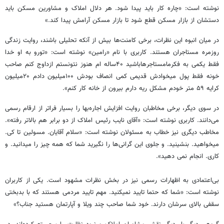
نوشته است: «چاره کار باید پیدا شود. هر دلال املاک و مشاورین مسکن باید
دستشان از بازار مسکن قطع شود تا بازار مسکن آرامش پیدا کند.»
در میان انبوه این نظرات، برخی کامنت‌ها بیش از آنکه تحلیلی باشند، روایت زندگی
روزمره مستاجران هستند. کاربری با نام «رامین» نوشته است: «تورو به او خدا
فقط یکمی به فکرمامستاجرهاباشید ۴۰ساله ام هنوز نتونستم ازداوج کنم صاحب
خونه فقط پول میخوادش قدیمی کمی انصاف بودش ۱۰۰میلیون دادم ۲۰میلیون
کرایه ۵۹ متر خودم مشکل ریه دارم بیرون از خانه کار کنم».
در سوی دیگر، برخی مخاطبان روایت افزایش اجاره‌بها را بسیار فراتر از ارقام رسمی
می‌دانند. کاربری نوشته است: «آقای نایب رئیس املاک از دو برابر هم بالاتر رفته».
مخاطب دیگری نیز خطاب به مسئولان نوشته است: «سلام آقایان. مسولین تا کی.
میخواهید. بنشینید. و جلوی این گرانی‌ها را نگیرید شما که همه چیز را میدانید. و
کاری. انجام نمی دهید».
بی‌اعتمادی به اظهارات رسمی نیز در بخش نظرات مشهود است. یکی از کاربران
نوشته است: «شما که حتما تایید نمیکنید. مهم تایید مردمی هستند که با بدبختی
سقفی بالای سرشان دارند. خود شما صاحب چند ویلا و آپارتمان هستید جناب؟»